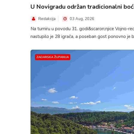
U Novigradu održan tradicionalni boća
Redakcija
03 Aug, 2026
Na turniru u povodu 31. godi&scaron;njice Vojno-re
nastupilo je 28 igrača, a poseban gost ponovno je bi
ZADARSKA ŽUPANIJA