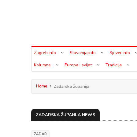
Zagreb.info
Slavonija.info
Sjever.info
Kolumne
Europa i svijet
Tradicija
Home
Zadarska županija
ZADARSKA ŽUPANIJA NEWS
ZADAR