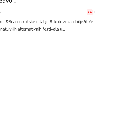
dvo...
6
0
 &Scaron;kotske i Italije 8. kolovoza obilježit će
jivijih alternativnih festivala u...