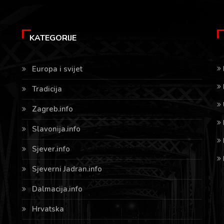
KATEGORIJE
Europa i svijet
Tradicija
Zagreb.info
Slavonija.info
Sjever.info
Sjeverni Jadran.info
Dalmacija.info
Hrvatska