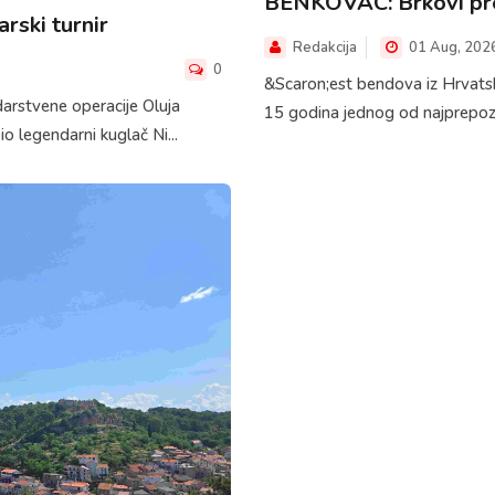
BENKOVAC: Brkovi pre
rski turnir
Redakcija
01 Aug, 202
0
&Scaron;est bendova iz Hrvatske,
darstvene operacije Oluja
15 godina jednog od najprepoznatl
o legendarni kuglač Ni...