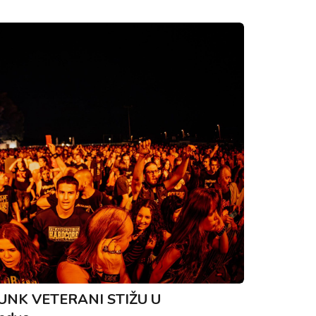
NK VETERANI STIŽU U