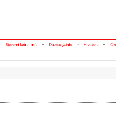
Sjeverni Jadran.info
Dalmacija.info
Hrvatska
Crn