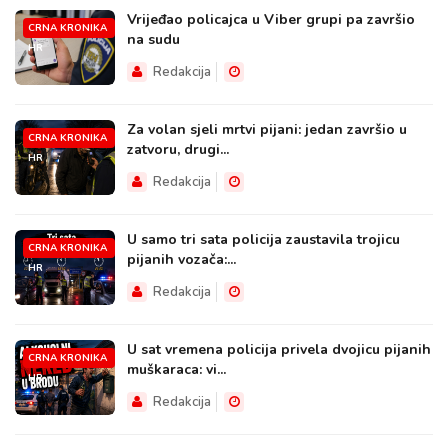
Vrijeđao policajca u Viber grupi pa završio
CRNA KRONIKA
na sudu
HR
Redakcija
Za volan sjeli mrtvi pijani: jedan završio u
CRNA KRONIKA
zatvoru, drugi...
HR
Redakcija
U samo tri sata policija zaustavila trojicu
CRNA KRONIKA
pijanih vozača:...
HR
Redakcija
U sat vremena policija privela dvojicu pijanih
CRNA KRONIKA
muškaraca: vi...
HR
Redakcija