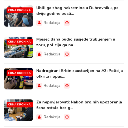
Ubili ga zbog nekretnine u Dubrovniku, pa
CRNA KRONIKA
dvije godine posli...
HR
Redakcija
Mjesec dana budio susjede trubljenjem u
CRNA KRONIKA
zoru, policija ga na...
HR
Redakcija
Nadrogirani Srbin zaustavljen na A3: Policija
CRNA KRONIKA
otkrila i opas...
HR
Redakcija
Za nepovjerovati: Nakon brojnih upozorenja
CRNA KRONIKA
žena ostala bez g...
HR
Redakcija