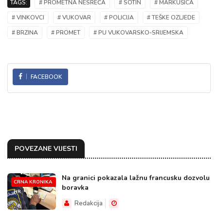
TAGS:
# PROMETNA NESREĆA
# SOTIN
# MARKUŠICA
# VINKOVCI
# VUKOVAR
# POLICIJA
# TEŠKE OZLJEDE
# BRZINA
# PROMET
# PU VUKOVARSKO-SRIJEMSKA
FACEBOOK
POVEZANE VIJESTI
Na granici pokazala lažnu francusku dozvolu
CRNA KRONIKA
boravka
HR
Redakcija