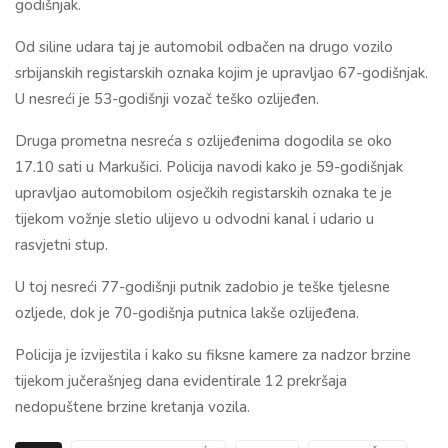
godišnjak.
Od siline udara taj je automobil odbačen na drugo vozilo
srbijanskih registarskih oznaka kojim je upravljao 67-godišnjak.
U nesreći je 53-godišnji vozač teško ozlijeđen.
Druga prometna nesreća s ozlijeđenima dogodila se oko
17.10 sati u Markušici. Policija navodi kako je 59-godišnjak
upravljao automobilom osječkih registarskih oznaka te je
tijekom vožnje sletio ulijevo u odvodni kanal i udario u
rasvjetni stup.
U toj nesreći 77-godišnji putnik zadobio je teške tjelesne
ozljede, dok je 70-godišnja putnica lakše ozlijeđena.
Policija je izvijestila i kako su fiksne kamere za nadzor brzine
tijekom jučerašnjeg dana evidentirale 12 prekršaja
nedopuštene brzine kretanja vozila.