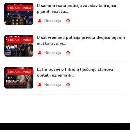
U samo tri sata policija zaustavila trojicu
CRNA KRONIKA
pijanih vozača:...
HR
Redakcija
U sat vremena policija privela dvojicu pijanih
CRNA KRONIKA
muškaraca: vi...
HR
Redakcija
Lažni pozivi o hitnom liječenju članova
CRNA KRONIKA
obitelji uznemirili...
HR
Redakcija