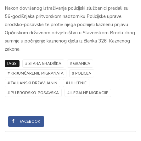
Nakon dovršenog istraživanja policijski službenici predali su
56-godišnjaka pritvorskom nadzorniku Policijske uprave
brodsko-posavske te protiv njega podnijeli kaznenu prijavu
Općinskom državnom odvjetništvu u Slavonskom Brodu zbog
sumnje u počinjenje kaznenog djela iz članka 326. Kaznenog
zakona.
TAGS:
# STARA GRADIŠKA
# GRANICA
# KRIJUMČARENJE MIGRANATA
# POLICIJA
# TALIJANSKI DRŽAVLJANIN
# UHIĆENJE
# PU BRODSKO-POSAVSKA
# ILEGALNE MIGRACIJE
FACEBOOK