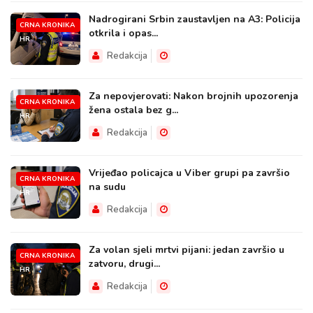
Nadrogirani Srbin zaustavljen na A3: Policija
CRNA KRONIKA
otkrila i opas...
HR
Redakcija
Za nepovjerovati: Nakon brojnih upozorenja
CRNA KRONIKA
žena ostala bez g...
HR
Redakcija
Vrijeđao policajca u Viber grupi pa završio
CRNA KRONIKA
na sudu
HR
Redakcija
Za volan sjeli mrtvi pijani: jedan završio u
CRNA KRONIKA
zatvoru, drugi...
HR
Redakcija