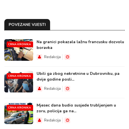
POVEZANE VIJESTI
Na granici pokazala lažnu francusku dozvolu
CRNA KRONIKA
boravka
HR
Redakcija
Ubili ga zbog nekretnine u Dubrovniku, pa
CRNA KRONIKA
dvije godine posli...
HR
Redakcija
Mjesec dana budio susjede trubljenjem u
CRNA KRONIKA
zoru, policija ga na...
HR
Redakcija