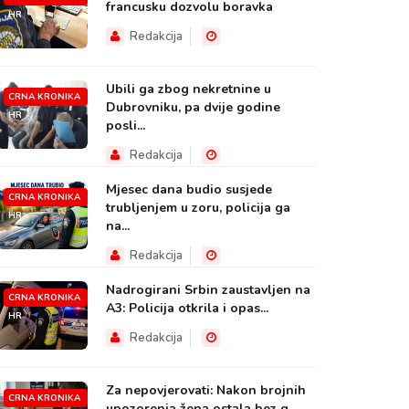
francusku dozvolu boravka
HR
Redakcija
Ubili ga zbog nekretnine u
CRNA KRONIKA
Dubrovniku, pa dvije godine
HR
posli...
Redakcija
Mjesec dana budio susjede
CRNA KRONIKA
trubljenjem u zoru, policija ga
HR
na...
Redakcija
Nadrogirani Srbin zaustavljen na
CRNA KRONIKA
A3: Policija otkrila i opas...
HR
Redakcija
Za nepovjerovati: Nakon brojnih
CRNA KRONIKA
upozorenja žena ostala bez g...