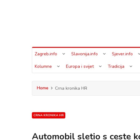
Zagreb.info
Slavonija.info
Sjever.info
Kolumne
Europa i svijet
Tradicija
Home
Crna kronika HR
CRNA KRONIKA HR
Automobil sletio s ceste ko