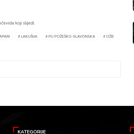
evida koji slijedi.
APARI
# LAKUŠIJA
# PU POŽEŠKO-SLAVONSKA
# OŽB
KATEGORIJE