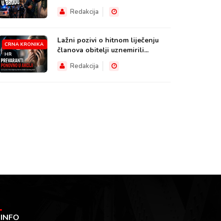
HR
Redakcija
Lažni pozivi o hitnom liječenju
CRNA KRONIKA
članova obitelji uznemirili...
HR
Redakcija
INFO