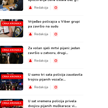
HR
Redakcija
Vrijeđao policajca u Viber grupi
CRNA KRONIKA
pa završio na sudu
HR
Redakcija
Za volan sjeli mrtvi pijani: jedan
CRNA KRONIKA
završio u zatvoru, drugi...
HR
Redakcija
U samo tri sata policija zaustavila
CRNA KRONIKA
trojicu pijanih vozača:...
HR
Redakcija
U sat vremena policija privela
CRNA KRONIKA
dvojicu pijanih muškaraca: vi...