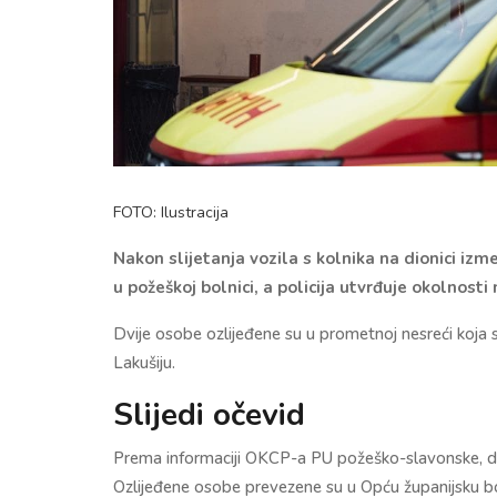
FOTO: Ilustracija
Nakon slijetanja vozila s kolnika na dionici izm
u požeškoj bolnici, a policija utvrđuje okolnosti
Dvije osobe ozlijeđene su u prometnoj nesreći koja s
Lakušiju.
Slijedi očevid
Prema informaciji OKCP-a PU požeško-slavonske, doš
Ozlijeđene osobe prevezene su u Opću županijsku bo