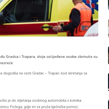
eđu Gradca i Trapara, dvije ozlijeđene osobe zbrinute su
 nesreće
e dogodila na cesti Gradac – Trapari, kod skretanja za
lo je do slijetanja osobnog automobila s kolnika.
lnicu Požega, gdje im se pruža liječnička pomoć.