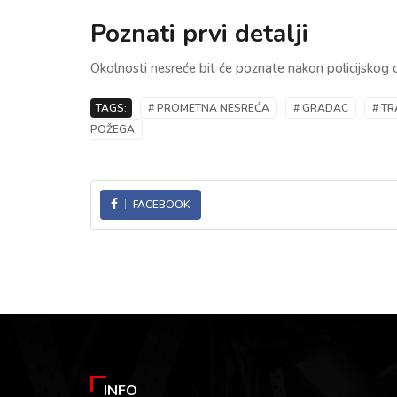
Poznati prvi detalji
Okolnosti nesreće bit će poznate nakon policijskog oč
TAGS:
# PROMETNA NESREĆA
# GRADAC
# TR
POŽEGA
FACEBOOK
INFO