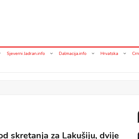
Sjeverni Jadran.info
Dalmacija.info
Hrvatska
Crn
d skretanja za Lakušiju, dvije