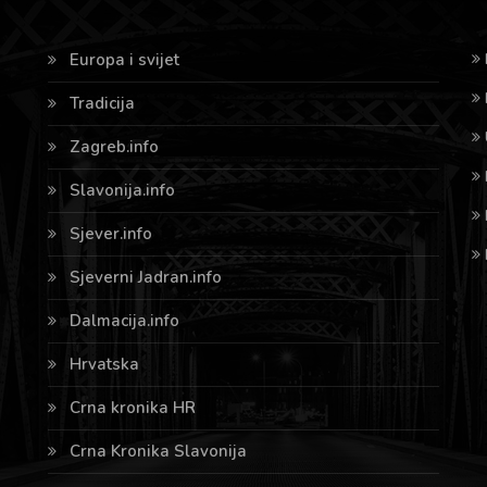
Europa i svijet
Tradicija
Zagreb.info
Slavonija.info
Sjever.info
Sjeverni Jadran.info
Dalmacija.info
Hrvatska
Crna kronika HR
Crna Kronika Slavonija