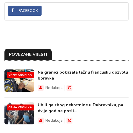
FACEBOOK
POVEZANE VIJESTI
Na granici pokazala lažnu francusku dozvolu
CRNA KRONIKA
boravka
HR
Redakcija
Ubili ga zbog nekretnine u Dubrovniku, pa
CRNA KRONIKA
dvije godine posli...
HR
Redakcija