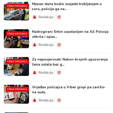
Mjesec dana budio susjede trubljenjem u
CRNA KRONIKA
zoru, policija ga na...
HR
Redakcija
Nadrogirani Srbin zaustavljen na A3: Policija
CRNA KRONIKA
otkrila i opas...
HR
Redakcija
Za nepovjerovati: Nakon brojnih upozorenja
CRNA KRONIKA
žena ostala bez g...
HR
Redakcija
Vrijeđao policajca u Viber grupi pa završio
CRNA KRONIKA
na sudu
HR
Redakcija