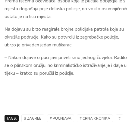
Prema riječima očevidaca, osoba koja je pucala pobjegla je s
mjesta događaja prije dolaska policije, no vozilo osumnjičenih
ostalo je na licu mjesta.
Na dojavu su brzo reagirale brojne policijske patrole koje su
okružile područje. Kako su potvrdili iz zagrebačke policije,
ubrzo je priveden jedan muškarac.
– Nakon dojave o pucnjavi priveli smo jednog čovjeka. Radilo
se o plinskom oružju, no kriminalističko istraživanje je i dalje u
tijeku – kratko su poručili iz policije.
TAGS:
# ZAGREB
# PUCNJAVA
# CRNA KRONIKA
#