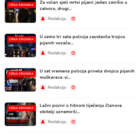
Za volan sjeli mrtvi pijani: jedan završio u
CRNA KRONIKA
zatvoru, drugi...
HR
Redakcija
U samo tri sata policija zaustavila trojicu
CRNA KRONIKA
pijanih vozača:...
HR
Redakcija
U sat vremena policija privela dvojicu pijanih
CRNA KRONIKA
muškaraca: vi...
HR
Redakcija
Lažni pozivi o hitnom liječenju članova
CRNA KRONIKA
obitelji uznemirili...
HR
Redakcija