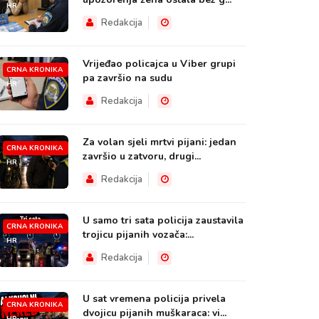
HR
Redakcija
Vrijeđao policajca u Viber grupi
CRNA KRONIKA
pa završio na sudu
HR
Redakcija
Za volan sjeli mrtvi pijani: jedan
CRNA KRONIKA
završio u zatvoru, drugi...
HR
Redakcija
U samo tri sata policija zaustavila
CRNA KRONIKA
trojicu pijanih vozača:...
HR
Redakcija
U sat vremena policija privela
CRNA KRONIKA
dvojicu pijanih muškaraca: vi...