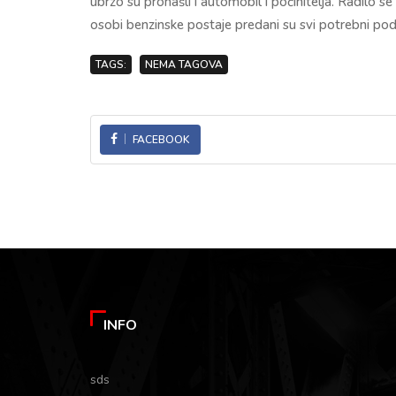
ubrzo su pronašli i automobil i počinitelja. Radilo
osobi benzinske postaje predani su svi potrebni pod
TAGS:
NEMA TAGOVA
FACEBOOK
INFO
sds