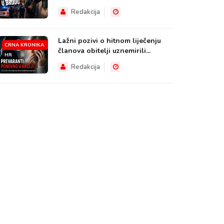
HR
Redakcija
Lažni pozivi o hitnom liječenju
CRNA KRONIKA
članova obitelji uznemirili...
HR
Redakcija