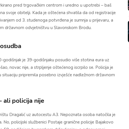
rkirano pred trgovačkim centrom i uredno u upotrebi – baš
na svoje obitelji. Kada je oštećena shvatila da od registracije
traživanjem od 3. studenoga potvrđena je sumnja u prijevaru, a
kom državnom odvjetništvu u Slavonskom Brodu.
posudba
30-godišnjak je 39-godišnjaku posudio više stotina eura uz
o, novac nije, a strpljenje oštećenog iscrpilo se. Policija je
vu situaciju pripremila posebno izvješće nadležnom državnom
ali policija nije
orištu Dragalić uz autocestu A3. Nepoznata osoba natočila je
. No, policijski službenici Postaje granične policije Bajakovo