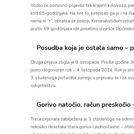
Vozilo se ponovno pojavilo tek krajem kolovoza, pa
kod 69-godišnjaka. Na sve to, prepisao ga je i na čla
nema ni “r”, obratila se policiji. Kriminalističkim is
protiv 69-godišnjaka ide posebno izvješće Općins
Posudba koja je ostala samo – 
Druga prijava stigla je 8. listopada. Prošle godine 
jasno dogovoren rok – 4. listopada 2024. Rok je proša
3. studenoga potvrdila sumnju u prijevaru te i za o
odvjetništvu.
Gorivo natočio, račun preskočio – 
Treća prijevara zabilježena je 3. studenoga na odm
nekoliko desetaka litara goriva i jednostavno – otišla