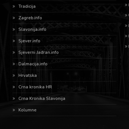
Tradicija
Zagreb.info
Slavonija.info
Sjever.info
Sjeverni Jadran.info
Dalmacija.info
Hrvatska
Crna kronika HR
Crna Kronika Slavonija
Kolumne