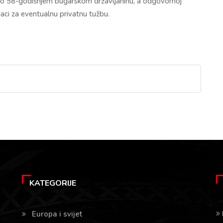
 se o 58-godišnjem bugarskom državljaninu, a odgovornoj
aci za eventualnu privatnu tužbu.
KATEGORIJE
Europa i svijet