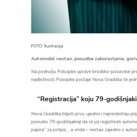
FOTO: Ilustracija
Automobil nestao, posudba zaboravljena, gorivo 
Na području Policijske uprave brodsko-posavske prot
nadležnosti Policijske postaje Nova Gradiška te jedn
“Registracija” koju 79-godišnjaki
Nova Gradiška bilježi prvu, ujedno i najneobičniju p
ponudio 79-godišnjakinji da će joj registrirati autom
papira” za potpis… a onda – nestao zajedno s auto