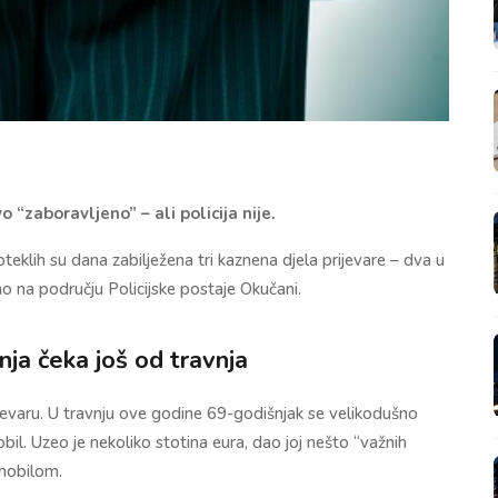
“zaboravljeno” – ali policija nije.
eklih su dana zabilježena tri kaznena djela prijevare – dva u
o na području Policijske postaje Okučani.
nja čeka još od travnja
rijevaru. U travnju ove godine 69-godišnjak se velikodušno
obil. Uzeo je nekoliko stotina eura, dao joj nešto “važnih
mobilom.