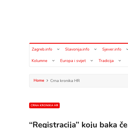
Zagreb.info
Slavonija.info
Sjever.info
Kolumne
Europa i svijet
Tradicija
Home
Crna kronika HR
CRNA KRONIKA HR
“Registracija” koju baka če