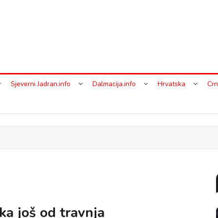
Sjeverni Jadran.info
Dalmacija.info
Hrvatska
Crn
ka još od travnja