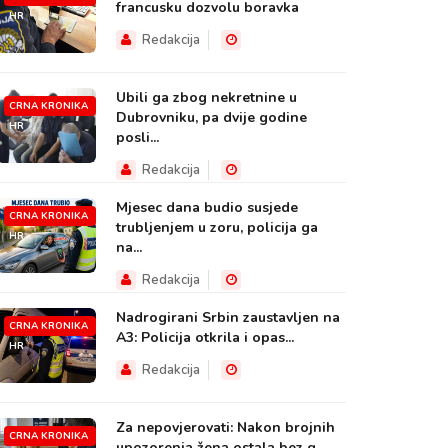
francusku dozvolu boravka
HR
Redakcija
Ubili ga zbog nekretnine u
CRNA KRONIKA
Dubrovniku, pa dvije godine
HR
posli...
Redakcija
Mjesec dana budio susjede
CRNA KRONIKA
trubljenjem u zoru, policija ga
HR
na...
Redakcija
Nadrogirani Srbin zaustavljen na
CRNA KRONIKA
A3: Policija otkrila i opas...
HR
Redakcija
Za nepovjerovati: Nakon brojnih
CRNA KRONIKA
upozorenja žena ostala bez g...