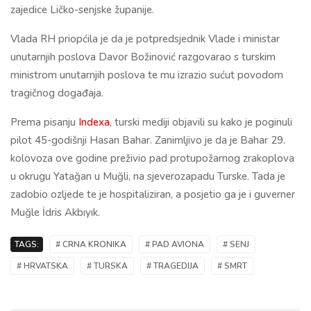
zajedice Ličko-senjske županije.
Vlada RH priopćila je da je potpredsjednik Vlade i ministar
unutarnjih poslova Davor Božinović razgovarao s turskim
ministrom unutarnjih poslova te mu izrazio sućut povodom
tragičnog događaja.
Prema pisanju
Indexa
, turski mediji objavili su kako je poginuli
pilot 45-godišnji Hasan Bahar. Zanimljivo je da je Bahar 29.
kolovoza ove godine preživio pad protupožarnog zrakoplova
u okrugu Yatağan u Muğli, na sjeverozapadu Turske. Tada je
zadobio ozljede te je hospitaliziran, a posjetio ga je i guverner
Muğle İdris Akbıyık.
TAGS:
# CRNA KRONIKA
# PAD AVIONA
# SENJ
# HRVATSKA
# TURSKA
# TRAGEDIJA
# SMRT