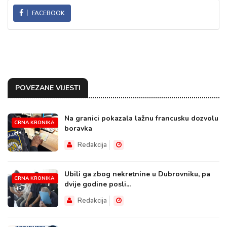
FACEBOOK
POVEZANE VIJESTI
Na granici pokazala lažnu francusku dozvolu
CRNA KRONIKA
boravka
HR
Redakcija
Ubili ga zbog nekretnine u Dubrovniku, pa
CRNA KRONIKA
dvije godine posli...
HR
Redakcija