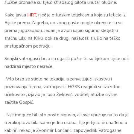
službe pronašle su tijelo stradalog pilota unutar olupine.
Kako javlja
HRT
, riječ je o turskim letjelicama koje su letjele iz
Rijeke prema Zagrebu, no zbog guste magle okrenule su se
prema jugozapadu. Jedan je avion uspio sigurno sletjeti u
zračnu luku na Krku, dok se drugi, nažalost, srušio na teško
pristupačnom području.
Senjski vatrogasci brzo su ugasili požar te su tijekom cijele noći
nadzirali mjesto nesreće.
„Vrlo brzo se stiglo na lokaciju, a zahvaljujući iskustvu i
poznavanju terena, vatrogasci i HGSS reagirali su izuzetno
učinkovito“, izjavio je Joso Živković, voditelj Službe civilne
zaštite Gospić.
„Nije moguće biti sto posto siguran, ali sve upućuje na to da je
u zrakoplovu bila samo jedna osoba, čije je tijelo pronađeno u
kabini“, rekao je Zvonimir Lončarić, zapovjednik Vatrogasne