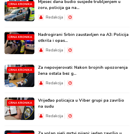
Mjesec dana budio susjede trubljenjem u
CRNA KRONIKA
zoru, policija ga na...
HR
Redakcija
Nadrogirani Srbin zaustavljen na A3: Policija
CRNA KRONIKA
otkrila i opas...
HR
Redakcija
Za nepovjerovati: Nakon brojnih upozorenja
CRNA KRONIKA
žena ostala bez g...
HR
Redakcija
Vrijeđao policajca u Viber grupi pa završio
CRNA KRONIKA
na sudu
HR
Redakcija
Za volan sjeli mrtvi pijani: jedan završio u