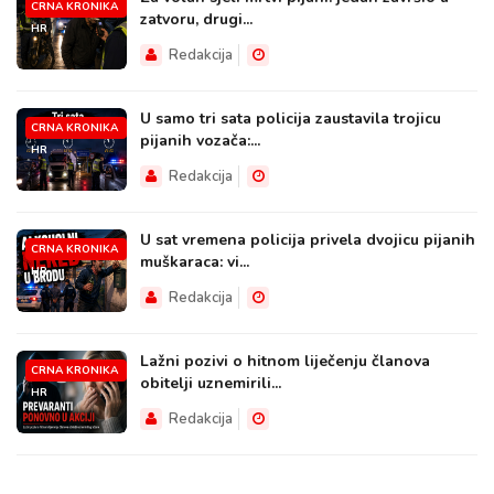
CRNA KRONIKA
zatvoru, drugi...
HR
Redakcija
U samo tri sata policija zaustavila trojicu
CRNA KRONIKA
pijanih vozača:...
HR
Redakcija
U sat vremena policija privela dvojicu pijanih
CRNA KRONIKA
muškaraca: vi...
HR
Redakcija
Lažni pozivi o hitnom liječenju članova
CRNA KRONIKA
obitelji uznemirili...
HR
Redakcija