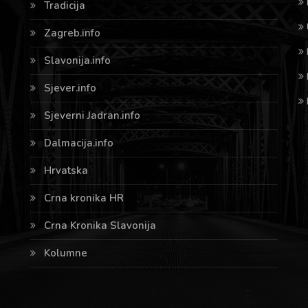
Tradicija
Zagreb.info
Slavonija.info
Sjever.info
Sjeverni Jadran.info
Dalmacija.info
Hrvatska
Crna kronika HR
Crna Kronika Slavonija
Kolumne