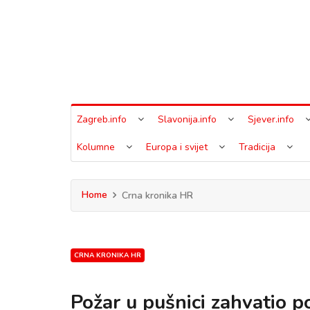
Zagreb.info
Slavonija.info
Sjever.info
Kolumne
Europa i svijet
Tradicija
Home
Crna kronika HR
CRNA KRONIKA HR
Požar u pušnici zahvatio 