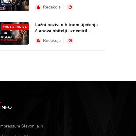
HR
Redakcija
Lažni pozivi o hitnom liječenju
CRNA KRONIKA
članova obitelji uznemirili...
HR
Redakcija
INFO
Impressum Slavonija.In