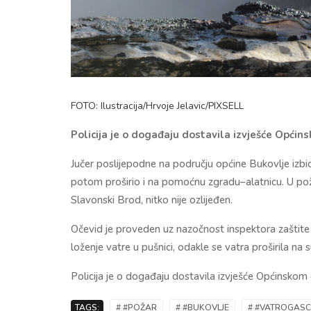
FOTO: Ilustracija/Hrvoje Jelavic/PIXSELL
Policija je o događaju dostavila izvješće Opći
Jučer poslijepodne na području općine Bukovlje izbio 
potom proširio i na pomoćnu zgradu–alatnicu. U poža
Slavonski Brod, nitko nije ozlijeđen.
Očevid je proveden uz nazočnost inspektora zaštite
loženje vatre u pušnici, odakle se vatra proširila n
Policija je o događaju dostavila izvješće Općinsk
TAGS:
# #POŽAR
# #BUKOVLJE
# #VATROGASC