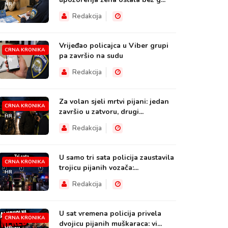
HR
Redakcija
Vrijeđao policajca u Viber grupi
CRNA KRONIKA
pa završio na sudu
HR
Redakcija
Za volan sjeli mrtvi pijani: jedan
CRNA KRONIKA
završio u zatvoru, drugi...
HR
Redakcija
U samo tri sata policija zaustavila
CRNA KRONIKA
trojicu pijanih vozača:...
HR
Redakcija
U sat vremena policija privela
CRNA KRONIKA
dvojicu pijanih muškaraca: vi...