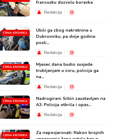
francusku dozvolu boravka
HR
Redakcija
Ubili ga zbog nekretnine u
CRNA KRONIKA
Dubrovniku, pa dvije godine
HR
posli...
Redakcija
Mjesec dana budio susjede
CRNA KRONIKA
trubljenjem u zoru, policija ga
HR
na...
Redakcija
Nadrogirani Srbin zaustavljen na
CRNA KRONIKA
A3: Policija otkrila i opas...
HR
Redakcija
Za nepovjerovati: Nakon brojnih
CRNA KRONIKA
upozorenja žena ostala bez g...