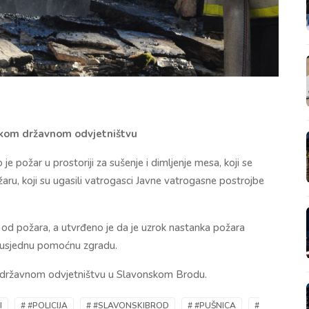
nskom državnom odvjetništvu
je požar u prostoriji za sušenje i dimljenje mesa, koji se
ru, koji su ugasili vatrogasci Javne vatrogasne postrojbe
 od požara, a utvrđeno je da je uzrok nastanka požara
a susjednu pomoćnu zgradu.
om državnom odvjetništvu u Slavonskom Brodu.
I
# #POLICIJA
# #SLAVONSKIBROD
# #PUŠNICA
#