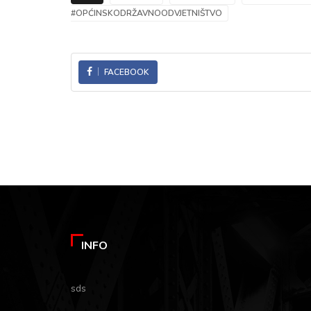
#OPĆINSKODRŽAVNOODVJETNIŠTVO
FACEBOOK
INFO
sds