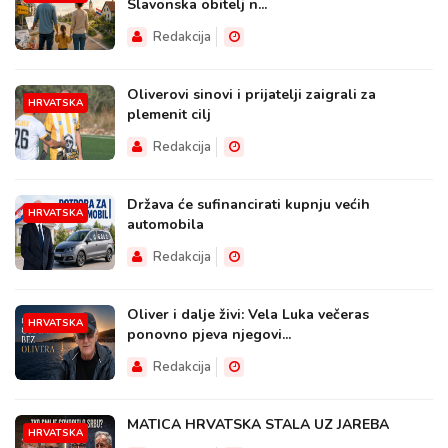
Slavonska obitelj n...
Redakcija
Oliverovi sinovi i prijatelji zaigrali za
HRVATSKA
plemenit cilj
Redakcija
Država će sufinancirati kupnju većih
HRVATSKA
automobila
Redakcija
Oliver i dalje živi: Vela Luka večeras
HRVATSKA
ponovno pjeva njegovi...
Redakcija
MATICA HRVATSKA STALA UZ JAREBA
HRVATSKA