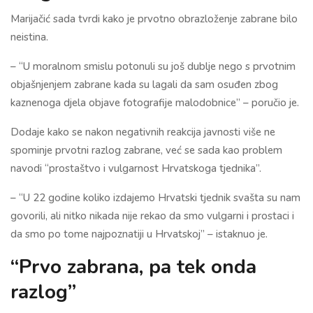
Marijačić sada tvrdi kako je prvotno obrazloženje zabrane bilo
neistina.
– “U moralnom smislu potonuli su još dublje nego s prvotnim
objašnjenjem zabrane kada su lagali da sam osuđen zbog
kaznenoga djela objave fotografije malodobnice” – poručio je.
Dodaje kako se nakon negativnih reakcija javnosti više ne
spominje prvotni razlog zabrane, već se sada kao problem
navodi “prostaštvo i vulgarnost Hrvatskoga tjednika”.
– “U 22 godine koliko izdajemo Hrvatski tjednik svašta su nam
govorili, ali nitko nikada nije rekao da smo vulgarni i prostaci i
da smo po tome najpoznatiji u Hrvatskoj” – istaknuo je.
“Prvo zabrana, pa tek onda
razlog”