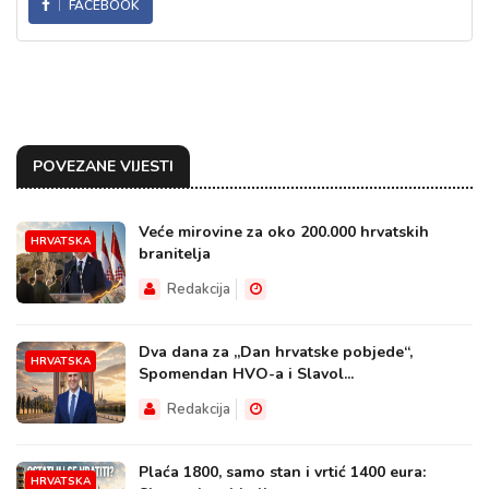
FACEBOOK
POVEZANE VIJESTI
Veće mirovine za oko 200.000 hrvatskih
HRVATSKA
branitelja
Redakcija
Dva dana za „Dan hrvatske pobjede“,
HRVATSKA
Spomendan HVO-a i Slavol...
Redakcija
Plaća 1800, samo stan i vrtić 1400 eura:
HRVATSKA