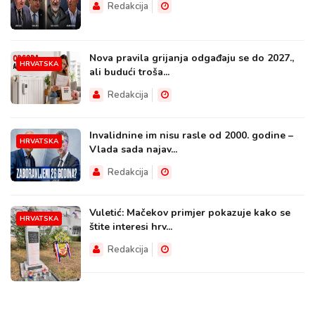
Redakcija
Nova pravila grijanja odgađaju se do 2027.,
HRVATSKA
ali budući troša...
Redakcija
Invalidnine im nisu rasle od 2000. godine –
HRVATSKA
Vlada sada najav...
Redakcija
Vuletić: Mačekov primjer pokazuje kako se
HRVATSKA
štite interesi hrv...
Redakcija