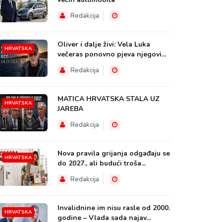
Redakcija
Oliver i dalje živi: Vela Luka
HRVATSKA
večeras ponovno pjeva njegovi...
Redakcija
MATICA HRVATSKA STALA UZ
HRVATSKA
JAREBA
Redakcija
Nova pravila grijanja odgađaju se
HRVATSKA
do 2027., ali budući troša...
Redakcija
Invalidnine im nisu rasle od 2000.
HRVATSKA
godine – Vlada sada najav...