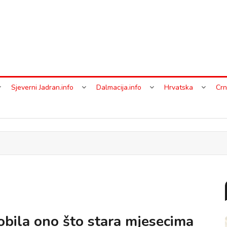
Sjeverni Jadran.info
Dalmacija.info
Hrvatska
Crn
bila ono što stara mjesecima