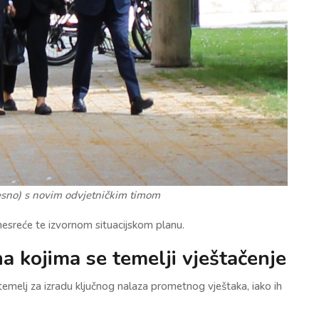
desno) s novim odvjetničkim timom
esreće te izvornom situacijskom planu.
na kojima se temelji vještačenje
temelj za izradu ključnog nalaza prometnog vještaka, iako ih