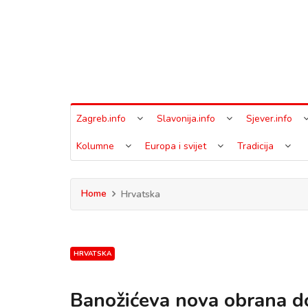
Zagreb.info
Slavonija.info
Sjever.info
Kolumne
Europa i svijet
Tradicija
Home
Hrvatska
HRVATSKA
Banožićeva nova obrana do