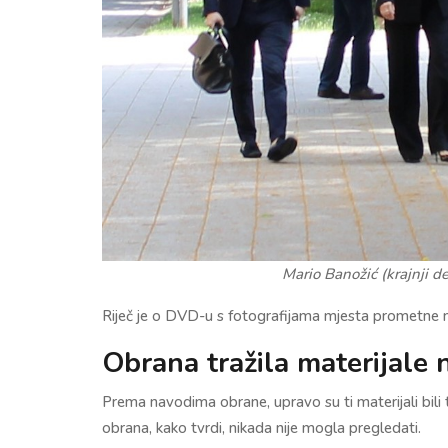
Mario Banožić (krajnji 
Riječ je o DVD-u s fotografijama mjesta prometne n
Obrana tražila materijale 
Prema navodima obrane, upravo su ti materijali bili 
obrana, kako tvrdi, nikada nije mogla pregledati.