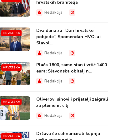
hrvatskih branitelja
Redakcija
Dva dana za „Dan hrvatske
HRVATSKA
pobjede“, Spomendan HVO-a i
Slavol...
Redakcija
Plaća 1800, samo stan i vrtić 1400
HRVATSKA
eura: Slavonska obitelj n...
Redakcija
Oliverovi sinovi i prijatelji zaigrali
HRVATSKA
za plemenit cilj
Redakcija
Država će sufinancirati kupnju
HRVATSKA
većih automobila