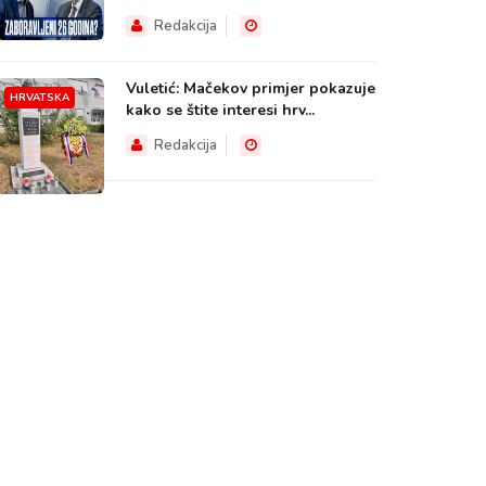
Redakcija
Vuletić: Mačekov primjer pokazuje
HRVATSKA
kako se štite interesi hrv...
Redakcija