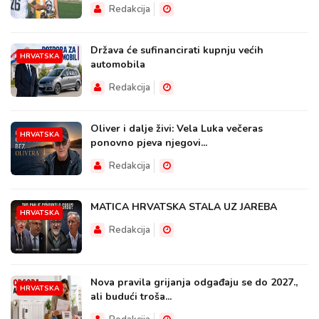
Redakcija
Država će sufinancirati kupnju većih
HRVATSKA
automobila
Redakcija
Oliver i dalje živi: Vela Luka večeras
HRVATSKA
ponovno pjeva njegovi...
Redakcija
MATICA HRVATSKA STALA UZ JAREBA
HRVATSKA
Redakcija
Nova pravila grijanja odgađaju se do 2027.,
HRVATSKA
ali budući troša...