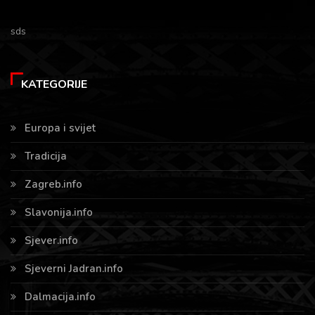
sds
KATEGORIJE
Europa i svijet
Tradicija
Zagreb.info
Slavonija.info
Sjever.info
Sjeverni Jadran.info
Dalmacija.info