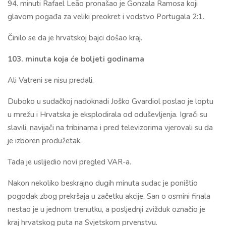
94. minuti Rafael Leão pronašao je Gonzala Ramosa koji
glavom pogađa za veliki preokret i vodstvo Portugala 2:1.
Činilo se da je hrvatskoj bajci došao kraj.
103. minuta koja će boljeti godinama
Ali Vatreni se nisu predali.
Duboko u sudačkoj nadoknadi Joško Gvardiol poslao je loptu
u mrežu i Hrvatska je eksplodirala od oduševljenja. Igrači su
slavili, navijači na tribinama i pred televizorima vjerovali su da
je izboren produžetak.
Tada je uslijedio novi pregled VAR-a.
Nakon nekoliko beskrajno dugih minuta sudac je poništio
pogodak zbog prekršaja u začetku akcije. San o osmini finala
nestao je u jednom trenutku, a posljednji zvižduk označio je
kraj hrvatskog puta na Svjetskom prvenstvu.