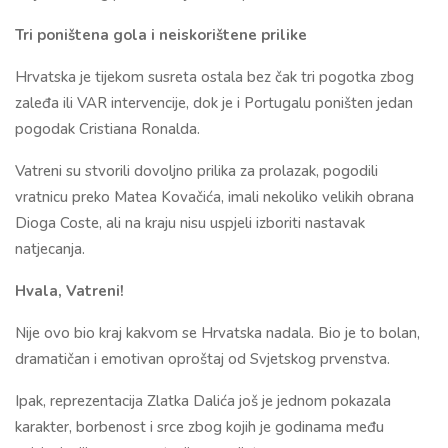
Tri poništena gola i neiskorištene prilike
Hrvatska je tijekom susreta ostala bez čak tri pogotka zbog
zaleđa ili VAR intervencije, dok je i Portugalu poništen jedan
pogodak Cristiana Ronalda.
Vatreni su stvorili dovoljno prilika za prolazak, pogodili
vratnicu preko Matea Kovačića, imali nekoliko velikih obrana
Dioga Coste, ali na kraju nisu uspjeli izboriti nastavak
natjecanja.
Hvala, Vatreni!
Nije ovo bio kraj kakvom se Hrvatska nadala. Bio je to bolan,
dramatičan i emotivan oproštaj od Svjetskog prvenstva.
Ipak, reprezentacija Zlatka Dalića još je jednom pokazala
karakter, borbenost i srce zbog kojih je godinama među