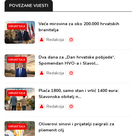
POVEZANE VIJESTI
Veće mirovine za oko 200.000 hrvatskih
HRVATSKA
branitelja
Redakcija
Dva dana za „Dan hrvatske pobjede“,
HRVATSKA
Spomendan HVO-a i Slavol...
Redakcija
Plaća 1800, samo stan i vrtić 1400 eura:
HRVATSKA
Slavonska obitelj n...
Redakcija
Oliverovi sinovi i prijatelji zaigrali za
HRVATSKA
plemenit cilj