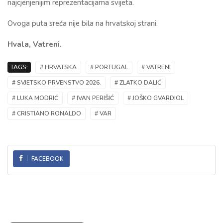
najcjenjenijim reprezentacijama svijeta.
Ovoga puta sreća nije bila na hrvatskoj strani.
Hvala, Vatreni.
TAGS:
# HRVATSKA
# PORTUGAL
# VATRENI
# SVJETSKO PRVENSTVO 2026.
# ZLATKO DALIĆ
# LUKA MODRIĆ
# IVAN PERIŠIĆ
# JOŠKO GVARDIOL
# CRISTIANO RONALDO
# VAR
FACEBOOK