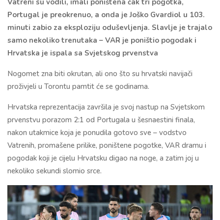
Vatreni su vodili, imali poništena čak tri pogotka,
Portugal je preokrenuo, a onda je Joško Gvardiol u 103.
minuti zabio za eksploziju oduševljenja. Slavlje je trajalo
samo nekoliko trenutaka – VAR je poništio pogodak i
Hrvatska je ispala sa Svjetskog prvenstva
Nogomet zna biti okrutan, ali ono što su hrvatski navijači
proživjeli u Torontu pamtit će se godinama.
Hrvatska reprezentacija završila je svoj nastup na Svjetskom
prvenstvu porazom 2:1 od Portugala u šesnaestini finala,
nakon utakmice koja je ponudila gotovo sve – vodstvo
Vatrenih, promašene prilike, poništene pogotke, VAR dramu i
pogodak koji je cijelu Hrvatsku digao na noge, a zatim joj u
nekoliko sekundi slomio srce.