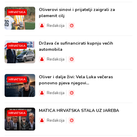
Oliverovi sinovi i prijatelji zaigrali za
HRVATSKA
plemenit cilj
Redakcija
Država će sufinancirati kupnju većih
HRVATSKA
automobila
Redakcija
Oliver i dalje živi: Vela Luka večeras
HRVATSKA
ponovno pjeva njegovi...
Redakcija
MATICA HRVATSKA STALA UZ JAREBA
HRVATSKA
Redakcija