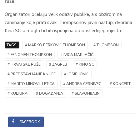
ruže
.
Organizatori očekuju velik odaziv publike, a s obzirom na
zanimanje koje prati svaki Thompsonov javni nastup, dvorana
Kina SC-a mogla bi biti ispunjena do posljednjeg mjesta.
TAGS:
# MARKO PERKOVIĆ THOMPSON
# THOMPSON
# FENOMEN THOMPSON
# IVICA MARIJAČIĆ
# HRVATSKE RUŽE
# ZAGREB
# KINO SC
# PREDSTAVLJANJE KNJIGE
# JOSIP JOVIĆ
# MARITO MIHOVIL LETICA
# ANDREA ČERNIVEC
# KONCERT
# KULTURA
# DOGAĐANJA
# SLAVONIJA.IN
FACEBOOK