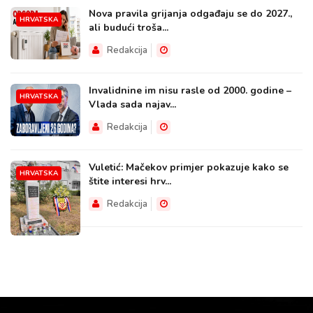
Nova pravila grijanja odgađaju se do 2027.,
HRVATSKA
ali budući troša...
Redakcija
Invalidnine im nisu rasle od 2000. godine –
HRVATSKA
Vlada sada najav...
Redakcija
Vuletić: Mačekov primjer pokazuje kako se
HRVATSKA
štite interesi hrv...
Redakcija