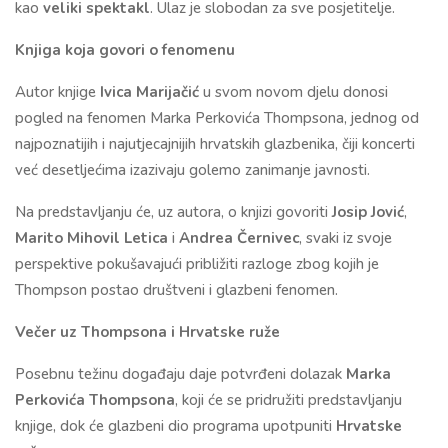
kao
veliki spektakl
. Ulaz je slobodan za sve posjetitelje.
Knjiga koja govori o fenomenu
Autor knjige
Ivica Marijačić
u svom novom djelu donosi
pogled na fenomen Marka Perkovića Thompsona, jednog od
najpoznatijih i najutjecajnijih hrvatskih glazbenika, čiji koncerti
već desetljećima izazivaju golemo zanimanje javnosti.
Na predstavljanju će, uz autora, o knjizi govoriti
Josip Jović
,
Marito Mihovil Letica
i
Andrea Černivec
, svaki iz svoje
perspektive pokušavajući približiti razloge zbog kojih je
Thompson postao društveni i glazbeni fenomen.
Večer uz Thompsona i Hrvatske ruže
Posebnu težinu događaju daje potvrđeni dolazak
Marka
Perkovića Thompsona
, koji će se pridružiti predstavljanju
knjige, dok će glazbeni dio programa upotpuniti
Hrvatske