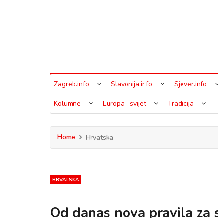
Zagreb.info
Slavonija.info
Sjever.info
Kolumne
Europa i svijet
Tradicija
Home
Hrvatska
HRVATSKA
Od danas nova pravila za s