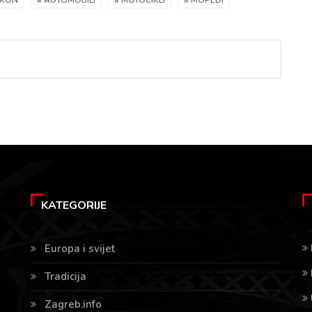
AKON
# AUTOMOBILI
# MOTOCIKLI
# MOPEDI
KATEGORIJE
Europa i svijet
Tradicija
Zagreb.info