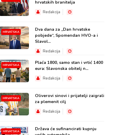
hrvatskih branitelja
Redakcija
Dva dana za „Dan hrvatske
HRVATSKA
pobjede“, Spomendan HVO-a i
Slavol...
Redakcija
Plaća 1800, samo stan i vrtić 1400
HRVATSKA
eura: Slavonska obitelj n...
Redakcija
Oliverovi sinovi i prijatelji zaigrali
HRVATSKA
za plemenit cilj
Redakcija
Država će sufinancirati kupnju
HRVATSKA
većih automobila