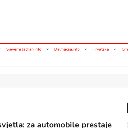
Sjeverni Jadran.info
Dalmacija.info
Hrvatska
Crn
vjetla: za automobile prestaje