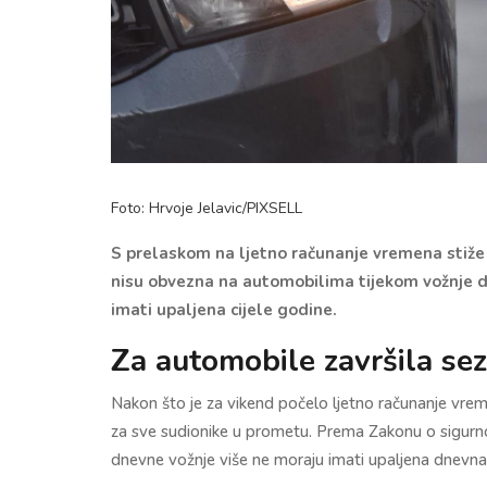
Foto: Hrvoje Jelavic/PIXSELL
S prelaskom na ljetno računanje vremena stiže i
nisu obvezna na automobilima tijekom vožnje da
imati upaljena cijele godine.
Za automobile završila se
Nakon što je za vikend počelo ljetno računanje vrem
za sve sudionike u prometu. Prema Zakonu o sigurn
dnevne vožnje više ne moraju imati upaljena dnevna il