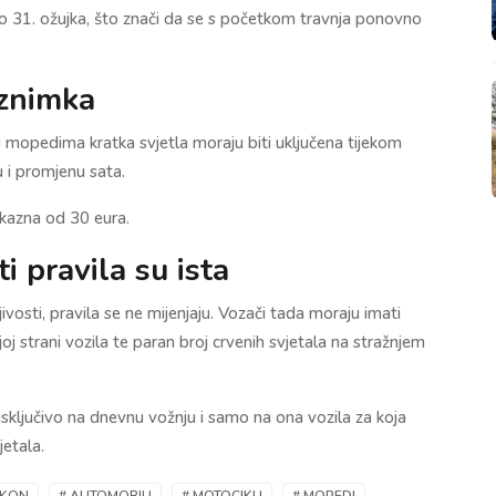
do 31. ožujka, što znači da se s početkom travnja ponovno
iznimka
i mopedima kratka svjetla moraju biti uključena tijekom
u i promjenu sata.
 kazna od 30 eura.
ti pravila su ista
jivosti, pravila se ne mijenjaju. Vozači tada moraju imati
joj strani vozila te paran broj crvenih svjetala na stražnjem
 isključivo na dnevnu vožnju i samo na ona vozila za koja
jetala.