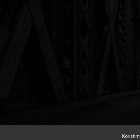
Koristim
Crona.hr/Slavonija.in © 2026 Sva prava pridrzana.