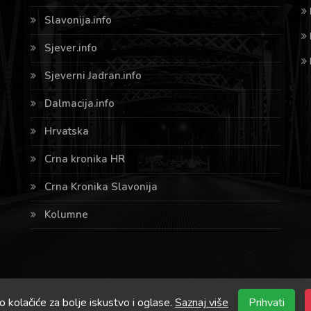
Slavonija.info
Sjever.info
Sjeverni Jadran.info
Dalmacija.info
Hrvatska
Crna kronika HR
Crna Kronika Slavonija
Kolumne
o kolačiće za bolje iskustvo i oglase.
Saznaj više
Prihvati