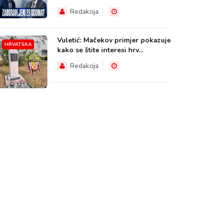
Redakcija
Vuletić: Mačekov primjer pokazuje
HRVATSKA
kako se štite interesi hrv...
Redakcija