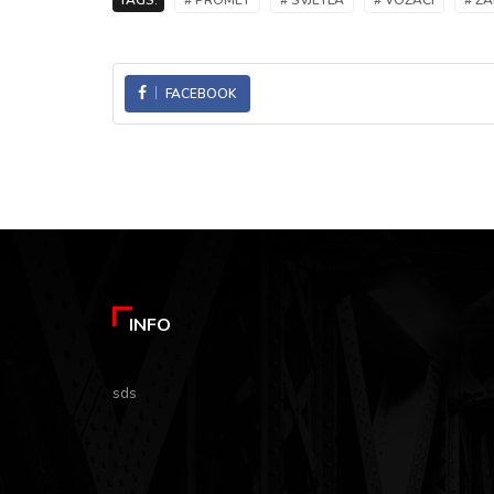
TAGS:
# PROMET
# SVJETLA
# VOZAČI
# Z
FACEBOOK
INFO
sds