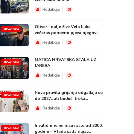
Redakcija
Oliver i dalje živi: Vela Luka
HRVATSKA
večeras ponovno pjeva njegovi...
Redakcija
MATICA HRVATSKA STALA UZ
HRVATSKA
JAREBA
Redakcija
Nova pravila grijanja odgađaju se
HRVATSKA
do 2027., ali budući troša...
Redakcija
Invalidnine im nisu rasle od 2000.
HRVATSKA
godine – Vlada sada najav...