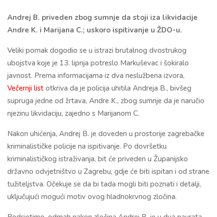
Andrej B. priveden zbog sumnje da stoji iza likvidacije
Andre K. i Marijana C.; uskoro ispitivanje u ŽDO-u.
Veliki pomak dogodio se u istrazi brutalnog dvostrukog
ubojstva koje je 13. lipnja potreslo Markuševac i šokiralo
javnost. Prema informacijama iz dva neslužbena izvora,
Večernji list
otkriva da je policija uhitila Andreja B., bivšeg
supruga jedne od žrtava, Andre K., zbog sumnje da je naručio
njezinu likvidaciju, zajedno s Marijanom C.
Nakon uhićenja, Andrej B. je doveden u prostorije zagrebačke
kriminalističke policije na ispitivanje. Po dovršetku
kriminalističkog istraživanja, bit će priveden u Županijsko
državno odvjetništvo u Zagrebu, gdje će biti ispitan i od strane
tužiteljstva. Očekuje se da bi tada mogli biti poznati i detalji,
uključujući mogući motiv ovog hladnokrvnog zločina.