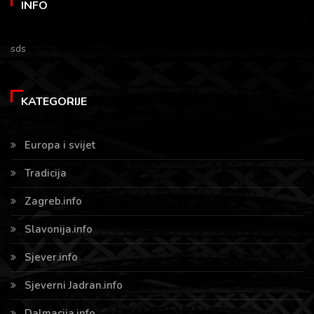
INFO
sds
KATEGORIJE
Europa i svijet
Tradicija
Zagreb.info
Slavonija.info
Sjever.info
Sjeverni Jadran.info
Dalmacija.info