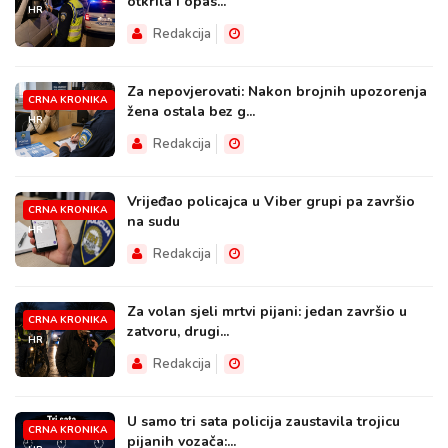
otkrila i opas...
HR
Redakcija
Za nepovjerovati: Nakon brojnih upozorenja
CRNA KRONIKA
žena ostala bez g...
HR
Redakcija
Vrijeđao policajca u Viber grupi pa završio
CRNA KRONIKA
na sudu
HR
Redakcija
Za volan sjeli mrtvi pijani: jedan završio u
CRNA KRONIKA
zatvoru, drugi...
HR
Redakcija
U samo tri sata policija zaustavila trojicu
CRNA KRONIKA
pijanih vozača:...