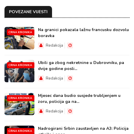
POVEZANE VIJESTI
Na granici pokazala lažnu francusku dozvolu
CRNA KRONIKA
boravka
HR
Redakcija
Ubili ga zbog nekretnine u Dubrovniku, pa
CRNA KRONIKA
dvije godine posli...
HR
Redakcija
Mjesec dana budio susjede trubljenjem u
CRNA KRONIKA
zoru, policija ga na...
HR
Redakcija
Nadrogirani Srbin zaustavljen na A3: Policija
CRNA KRONIKA