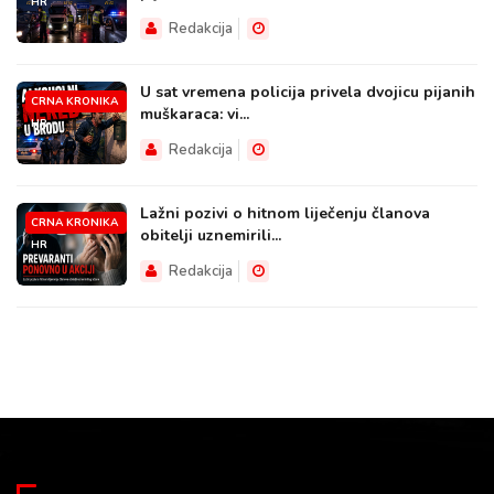
HR
Redakcija
U sat vremena policija privela dvojicu pijanih
CRNA KRONIKA
muškaraca: vi...
HR
Redakcija
Lažni pozivi o hitnom liječenju članova
CRNA KRONIKA
obitelji uznemirili...
HR
Redakcija