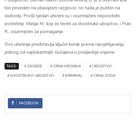
Podsjetimo, odmah nakon zločina Andrej B. je u dva navrata
bio priveden na obavijesni razgovor, no tada je pušten na
slobodu. Prošli tjedan uhićeni su i osumnjičeni neposredni
počinitelji: Matija M., koji se tereti za dvostruko ubojstvo, i Fran
R., osumnjičen za pomaganje.
Ovo uhićenje predstavlja ključni korak prema rasvjetljavanju
jednog od najšokantnijih slučajeva u posljednje vrijeme.
TAGS:
# ZAGREB
# CRNA KRONIKA
# UBOJSTVO
# DVOSTRUKO UBOJSTVO
# KRIMINAL
# CRNA VODA
FACEBOOK