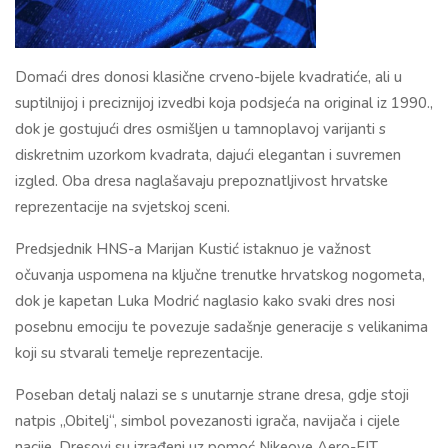
Domaći dres donosi klasične crveno-bijele kvadratiće, ali u
suptilnijoj i preciznijoj izvedbi koja podsjeća na original iz 1990.,
dok je gostujući dres osmišljen u tamnoplavoj varijanti s
diskretnim uzorkom kvadrata, dajući elegantan i suvremen
izgled. Oba dresa naglašavaju prepoznatljivost hrvatske
reprezentacije na svjetskoj sceni.
Predsjednik HNS-a Marijan Kustić istaknuo je važnost
očuvanja uspomena na ključne trenutke hrvatskog nogometa,
dok je kapetan
Luka Modrić
naglasio kako svaki dres nosi
posebnu emociju te povezuje sadašnje generacije s velikanima
koji su stvarali temelje reprezentacije.
Poseban detalj nalazi se s unutarnje strane dresa, gdje stoji
natpis „Obitelj“, simbol povezanosti igrača, navijača i cijele
nacije. Dresovi su izrađeni uz pomoć Nikeove Aero-FIT