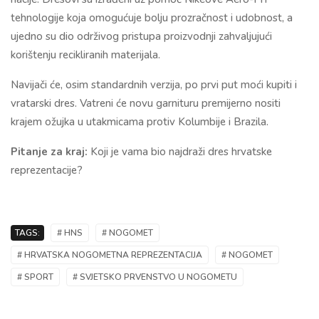
tehnologije koja omogućuje bolju prozračnost i udobnost, a
ujedno su dio održivog pristupa proizvodnji zahvaljujući
korištenju recikliranih materijala.
Navijači će, osim standardnih verzija, po prvi put moći kupiti i
vratarski dres. Vatreni će novu garnituru premijerno nositi
krajem ožujka u utakmicama protiv Kolumbije i Brazila.
Pitanje za kraj:
Koji je vama bio najdraži dres hrvatske
reprezentacije?
TAGS:
# HNS
# NOGOMET
# HRVATSKA NOGOMETNA REPREZENTACIJA
# NOGOMET
# SPORT
# SVJETSKO PRVENSTVO U NOGOMETU