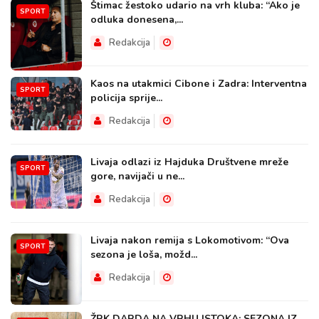
Štimac žestoko udario na vrh kluba: “Ako je
SPORT
odluka donesena,...
Redakcija
Kaos na utakmici Cibone i Zadra: Interventna
SPORT
policija sprije...
Redakcija
Livaja odlazi iz Hajduka Društvene mreže
SPORT
gore, navijači u ne...
Redakcija
Livaja nakon remija s Lokomotivom: “Ova
SPORT
sezona je loša, možd...
Redakcija
ŽRK DARDA NA VRHU ISTOKA: SEZONA IZ