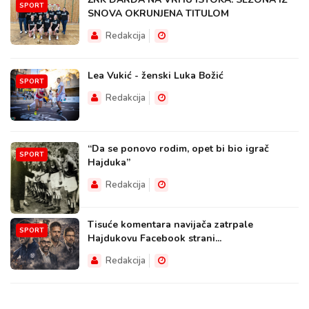
SPORT
SNOVA OKRUNJENA TITULOM
Redakcija
Lea Vukić - ženski Luka Božić
SPORT
Redakcija
“Da se ponovo rodim, opet bi bio igrač
SPORT
Hajduka”
Redakcija
Tisuće komentara navijača zatrpale
SPORT
Hajdukovu Facebook strani...
Redakcija