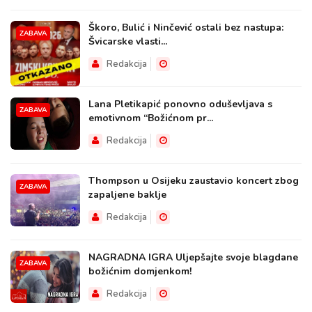
Škoro, Bulić i Ninčević ostali bez nastupa:
ZABAVA
Švicarske vlasti...
Redakcija
Lana Pletikapić ponovno oduševljava s
ZABAVA
emotivnom “Božićnom pr...
Redakcija
Thompson u Osijeku zaustavio koncert zbog
ZABAVA
zapaljene baklje
Redakcija
NAGRADNA IGRA Uljepšajte svoje blagdane
ZABAVA
božićnim domjenkom!
Redakcija