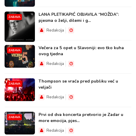
LANA PLETIKAPIĆ OBJAVILA “MOŽDA”:
ZABAVA
pjesma o želji, dilemi i g...
Redakcija
Večera za 5 opet u Slavoniji: evo tko kuha
ZABAVA
ovog tjedna
Redakcija
Thompson se vraća pred publiku već u
ZABAVA
veljači
Redakcija
Prvi od dva koncerta pretvorio je Zadar u
ZABAVA
more emocija, pjes...
Redakcija