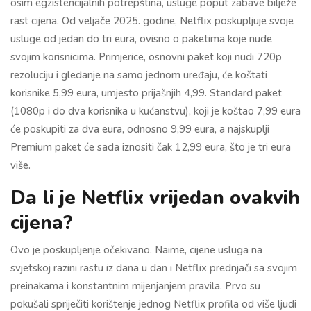
osim egzistencijalnih potrepština, usluge poput zabave bilježe
rast cijena. Od veljače 2025. godine, Netflix poskupljuje svoje
usluge od jedan do tri eura, ovisno o paketima koje nude
svojim korisnicima. Primjerice, osnovni paket koji nudi 720p
rezoluciju i gledanje na samo jednom uređaju, će koštati
korisnike 5,99 eura, umjesto prijašnjih 4,99. Standard paket
(1080p i do dva korisnika u kućanstvu), koji je koštao 7,99 eura
će poskupiti za dva eura, odnosno 9,99 eura, a najskuplji
Premium paket će sada iznositi čak 12,99 eura, što je tri eura
više.
Da li je Netflix vrijedan ovakvih
cijena?
Ovo je poskupljenje očekivano. Naime, cijene usluga na
svjetskoj razini rastu iz dana u dan i Netflix prednjači sa svojim
preinakama i konstantnim mijenjanjem pravila. Prvo su
pokušali spriječiti korištenje jednog Netflix profila od više ljudi