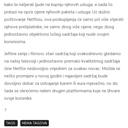
kako bi natjerali ljude na kupnju njihovih usluga, a sada to
prelazi na opće cijene njihovih paketa i usluga. Uz dužno
poštovanje Netflixu, ova poskupljenja će samo još više otjerati
njihove pretplatnike, ne samo zbog više cijene, nego zbog
jednostavno objektivno lošeg sadržaja koji nude svojim
korisnicima.
Jeftine serije i filmovi, stari sadržaj koji svakodnevno gledamo
na našoj televiziji i jednostavno premalo kvalitetnog sadržaja
čine Netflix nedovoljno vrijednim za ovakav novac. Možda se
nešto promijeni u novoj godini i najavljeni sadržaj bude
dovoljno dobar za izdvajanje barem 6 eura mjesečno, no do
tada se okrećemo nekim drugim platformama koje ne lihvare
svoje korisnike.
?
TAGS:
NEMA TAGOVA