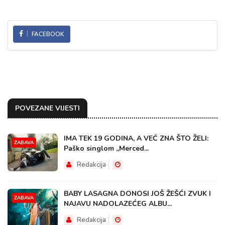
FACEBOOK
POVEZANE VIJESTI
IMA TEK 19 GODINA, A VEĆ ZNA ŠTO ŽELI:
ZABAVA
Paško singlom „Merced...
Redakcija
BABY LASAGNA DONOSI JOŠ ŽEŠĆI ZVUK I
ZABAVA
NAJAVU NADOLAZEĆEG ALBU...
Redakcija