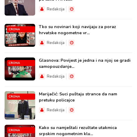
PODCAST
Redakcija
Tko su novinari koji navijaju za poraz
CRONA
hrvatske nogometne vr...
PODCAST
Redakcija
Glasnova: Povijest je jedna i na njoj se gradi
CRONA
samopouzdanje...
PODCAST
Redakcija
Marijačić: Suci puštaju strance da nam
CRONA
pretuku policajce
PODCAST
Redakcija
Kako su namještali rezultate utakmica
CRONA
srpskim nogometnim klu...
PODCAST