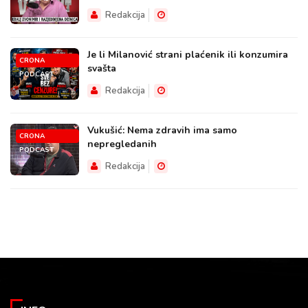
Redakcija
Je li Milanović strani plaćenik ili konzumira
CRONA
svašta
PODCAST
Redakcija
Vukušić: Nema zdravih ima samo
CRONA
nepregledanih
PODCAST
Redakcija