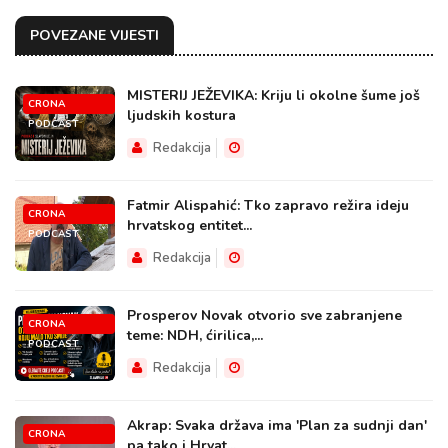
POVEZANE VIJESTI
MISTERIJ JEŽEVIKA: Kriju li okolne šume još
CRONA
ljudskih kostura
PODCAST
Redakcija
Fatmir Alispahić: Tko zapravo režira ideju
CRONA
hrvatskog entitet...
PODCAST
Redakcija
Prosperov Novak otvorio sve zabranjene
CRONA
teme: NDH, ćirilica,...
PODCAST
Redakcija
Akrap: Svaka država ima 'Plan za sudnji dan'
CRONA
pa tako i Hrvat...