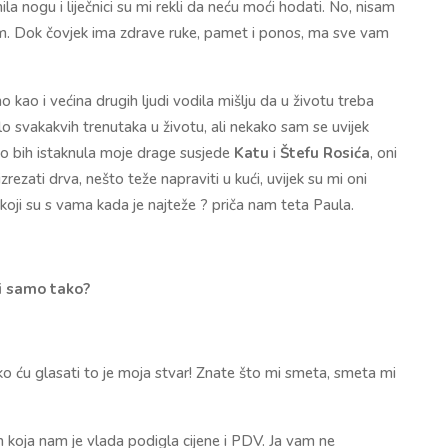
mila nogu i liječnici su mi rekli da neću moći hodati. No, nisam
adim. Dok čovjek ima zdrave ruke, pamet i ponos, ma sve vam
kao i većina drugih ljudi vodila mišlju da u životu treba
bilo svakakvih trenutaka u životu, ali nekako sam se uvijek
bno bih istaknula moje drage susjede
Katu
i
Štefu Rosića
, oni
zrezati drva, nešto teže napraviti u kući, uvijek su mi oni
i koji su s vama kada je najteže ? priča nam teta Paula.
di samo tako?
ko ću glasati to je moja stvar! Znate što mi smeta, smeta mi
m koja nam je vlada podigla cijene i PDV. Ja vam ne