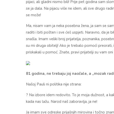
pijaci, ali gladni nismo bili! Prije pet godina sam slo
se ja dala. Na pijacu više ne idem, ali sve drugo r
se može!
Ma, nisam vam ja neka posebna žena, ja sam se samo 
raditi i biti pošten i sve ćeš uspjeti. Naravno, da je 
snašla. Imam veliki broj prijatelja, poznanika, pose
su mi druga obitelj! Ako je trebalo pomoći preorati, i
priskakali u pomoć. Znate, pravi prijatelji su vam on
81 godina, ne trebaju joj naočale, a „mozak ra
Našoj Pauli ni politika nije strana:
? Na izbore idem redovito. To je moja dužnost, a ka
kada nas lažu. Narod naš zaboravlja, ja ne!
Ja imam sve odreske prijašnjih mirovina i točno zna