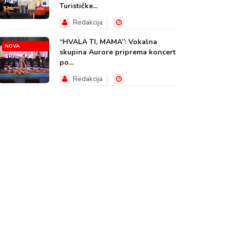
GRADIŠKA
Turističke...
Redakcija
“HVALA TI, MAMA”: Vokalna
NOVA
skupina Aurore priprema koncert
GRADIŠKA
po...
Redakcija