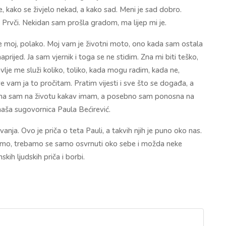
, kako se živjelo nekad, a kako sad. Meni je sad dobro.
j Prvči. Nekidan sam prošla gradom, ma lijep mi je.
e moj, polako. Moj vam je životni moto, ono kada sam ostala
prijed. Ja sam vjernik i toga se ne stidim. Zna mi biti teško,
avlje me služi koliko, toliko, kada mogu radim, kada ne,
ve vam ja to pročitam. Pratim vijesti i sve što se događa, a
alna sam na životu kakav imam, a posebno sam ponosna na
 naša sugovornica Paula Bećirević.
anja. Ovo je priča o teta Pauli, a takvih njih je puno oko nas.
emo, trebamo se samo osvrnuti oko sebe i možda neke
nskih ljudskih priča i borbi.