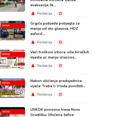
GRADIŠKA
evakuacije šk...
Redakcija
Grgiću pobjeda pobjegla za
NOVA
manje od sto glasova, HDZ
GRADIŠKA
euforič...
Redakcija
Veći troškovi izbora: više biračkih
NOVA
mjesta uz manju izlaznos...
GRADIŠKA
Redakcija
Nakon uhićenja predsjednice
NOVA
vijeća: Treba li Vlada poništiti...
GRADIŠKA
Redakcija
USKOK ponovno trese Novu
NOVA
Gradišku: Uhićena šefica