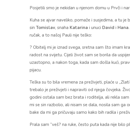
Posjetili smo je nekidan u njenom domu u Prvči i nar
Kuha se ajvar naveliko, pomaže i susjedima, a tu je ba
sin
Tomislav
, snaha
Katarina
i unuci
David
i
Hana
ručak, a to našoj Pauli nije teško:
? Obitelj mi je iznad svega, sretna sam što imam krasn
radost na svijetu. Cijeli život sam se borila da uspijem
uzastopno, a nakon toga, kada sam došla kući, pravo u 
pijacu.
Teška su to bila vremena za preživjeti, plaće u „Zlat
trebalo je preživjeti i napraviti od njega čovjeka. Ži
godini ostala sam bez brata i roditelja, ali rekla sam
mi se sin razbolio, ali nisam se dala, nosila sam ga 
bake da mi ga pričuvaju samo kako bih radila i preživ
Prala sam ”veš? na ruke, često puta kada nije bilo 