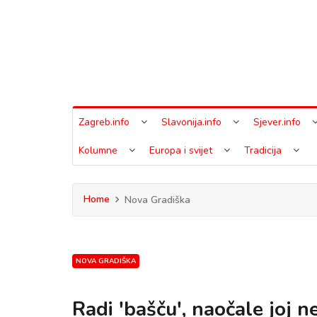
Zagreb.info
Slavonija.info
Sjever.info
Kolumne
Europa i svijet
Tradicija
Home
Nova Gradiška
NOVA GRADIŠKA
Radi 'bašču', naočale joj ne