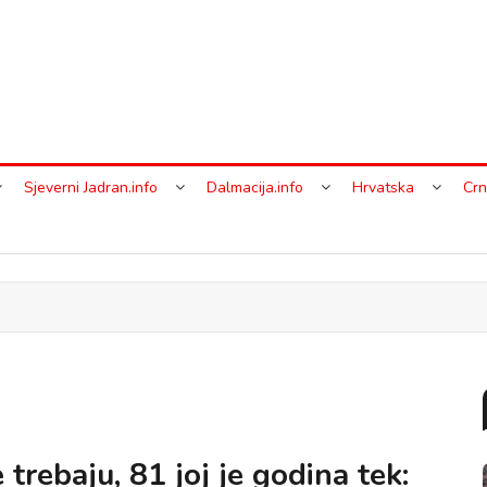
Sjeverni Jadran.info
Dalmacija.info
Hrvatska
Crn
 trebaju, 81 joj je godina tek: