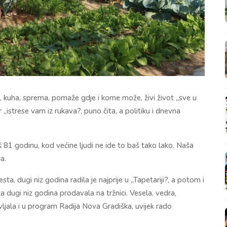
i, kuha, sprema, pomaže gdje i kome može, živi život „sve u
 „istrese vam iz rukava?, puno čita, a politiku i dnevna
š 81 godinu, kod većine ljudi ne ide to baš tako lako. Naša
a.
esta, dugi niz godina radila je najprije u „Tapetariji?, a potom i
rta dugi niz godina prodavala na tržnici. Vesela, vedra,
ljala i u program Radija Nova Gradiška, uvijek rado