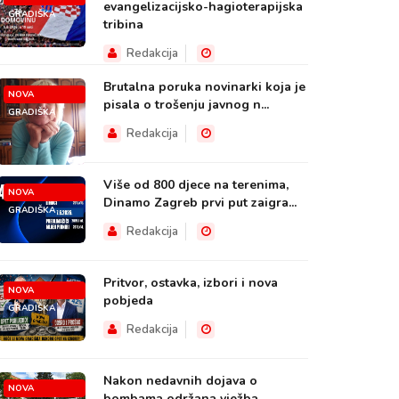
evangelizacijsko-hagioterapijska
GRADIŠKA
tribina
Redakcija
Brutalna poruka novinarki koja je
NOVA
pisala o trošenju javnog n...
GRADIŠKA
Redakcija
Više od 800 djece na terenima,
NOVA
Dinamo Zagreb prvi put zaigra...
GRADIŠKA
Redakcija
Pritvor, ostavka, izbori i nova
NOVA
pobjeda
GRADIŠKA
Redakcija
Nakon nedavnih dojava o
NOVA
bombama održana vježba