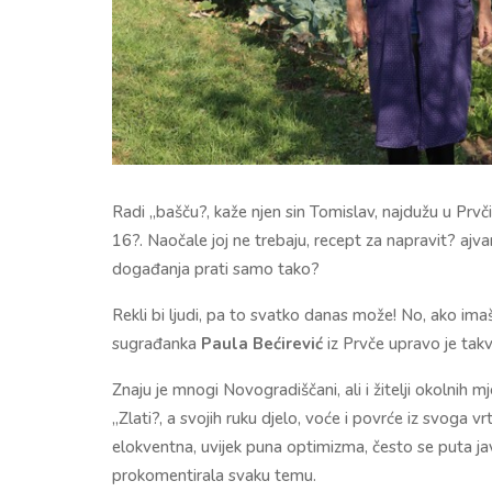
Radi „bašču?, kaže njen sin Tomislav, najdužu u Prvč
16?. Naočale joj ne trebaju, recept za napravit? ajvar
događanja prati samo tako?
Rekli bi ljudi, pa to svatko danas može! No, ako ima
sugrađanka
Paula Bećirević
iz Prvče upravo je takv
Znaju je mnogi Novogradiščani, ali i žitelji okolnih mj
„Zlati?, a svojih ruku djelo, voće i povrće iz svoga v
elokventna, uvijek puna optimizma, često se puta jav
prokomentirala svaku temu.