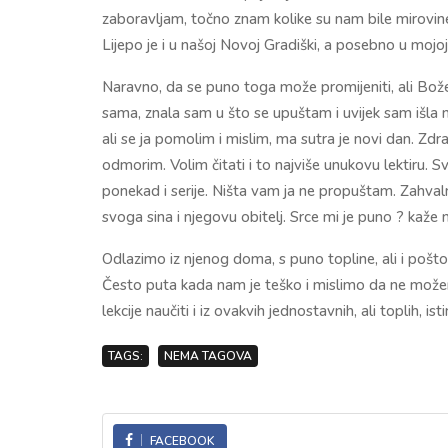
zaboravljam, točno znam kolike su nam bile mirovine
Lijepo je i u našoj Novoj Gradiški, a posebno u mojo
Naravno, da se puno toga može promijeniti, ali Bož
sama, znala sam u što se upuštam i uvijek sam išla na
ali se ja pomolim i mislim, ma sutra je novi dan. Zdr
odmorim. Volim čitati i to najviše unukovu lektiru. S
ponekad i serije. Ništa vam ja ne propuštam. Zahv
svoga sina i njegovu obitelj. Srce mi je puno ? kaže
Odlazimo iz njenog doma, s puno topline, ali i poštov
Često puta kada nam je teško i mislimo da ne mož
lekcije naučiti i iz ovakvih jednostavnih, ali toplih, isti
TAGS:
NEMA TAGOVA
FACEBOOK