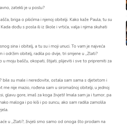
avno, zatekli je u poslu?
šča, briga o pilićima i njenoj obitelji. Kako kaže Paula, tu su
. Kada dođu s posla ili iz škole i vrtića, valja i njima skuhati
og sina i obitelj, a tu su i moji unuci. To vam je najveća
 i održim obitelj, radila po dvije, tri smjene u „Zlati?
moju bašču, okopati, štijati, plijeviti i sve to pripremiti za
i? bile su male i neredovite, ostala sam sama s djetetom i
vot me nije mazio, rođena sam u siromašnoj obitelji, u jednoj
 si, glavu gore, imaš za koga živjeti! Imala sam ja i tumor, pa
onako maloga i po kiši i po suncu, ako sam radila zamolila
jela.
plaće u „Zlati?, živjeli smo samo od onoga što prodam na