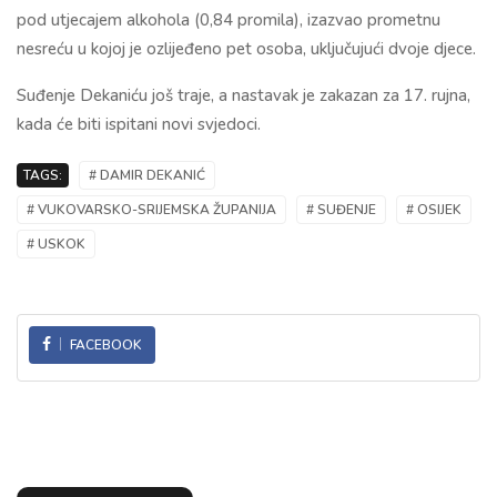
pod utjecajem alkohola (0,84 promila), izazvao prometnu
nesreću u kojoj je ozlijeđeno pet osoba, uključujući dvoje djece.
Suđenje Dekaniću još traje, a nastavak je zakazan za 17. rujna,
kada će biti ispitani novi svjedoci.
TAGS:
# DAMIR DEKANIĆ
# VUKOVARSKO-SRIJEMSKA ŽUPANIJA
# SUĐENJE
# OSIJEK
# USKOK
FACEBOOK