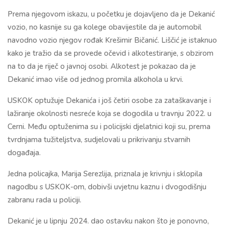
Prema njegovom iskazu, u početku je dojavljeno da je Dekanić
vozio, no kasnije su ga kolege obavijestile da je automobil
navodno vozio njegov rođak Krešimir Bičanić. Liščić je istaknuo
kako je tražio da se provede očevid i alkotestiranje, s obzirom
na to da je riječ o javnoj osobi. Alkotest je pokazao da je
Dekanić imao više od jednog promila alkohola u krvi.
USKOK optužuje Dekanića i još četiri osobe za zataškavanje i
lažiranje okolnosti nesreće koja se dogodila u travnju 2022. u
Cerni. Među optuženima su i policijski djelatnici koji su, prema
tvrdnjama tužiteljstva, sudjelovali u prikrivanju stvarnih
događaja.
Jedna policajka, Marija Serezlija, priznala je krivnju i sklopila
nagodbu s USKOK-om, dobivši uvjetnu kaznu i dvogodišnju
zabranu rada u policiji.
Dekanić je u lipnju 2024. dao ostavku nakon što je ponovno,