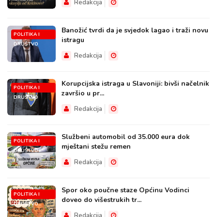
Redakcija
Banožić tvrdi da je svjedok lagao i traži novu
POLITIKA I
istragu
DRUŠTVO
Redakcija
Korupcijska istraga u Slavoniji: bivši načelnik
POLITIKA I
završio u pr...
DRUŠTVO
Redakcija
Službeni automobil od 35.000 eura dok
POLITIKA I
mještani stežu remen
DRUŠTVO
Redakcija
Spor oko poučne staze Općinu Vodinci
POLITIKA I
doveo do višestrukih tr...
DRUŠTVO
Redakcija