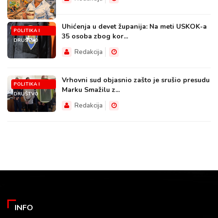
Uhićenja u devet županija: Na meti USKOK-a
POLITIKA I
35 osoba zbog kor...
DRUŠTVO
Redakcija
Vrhovni sud objasnio zašto je srušio presudu
POLITIKA I
Marku Smažilu z...
DRUŠTVO
Redakcija
INFO