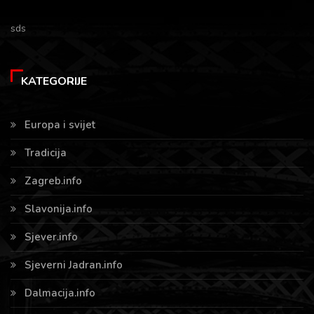
sds
KATEGORIJE
Europa i svijet
Tradicija
Zagreb.info
Slavonija.info
Sjever.info
Sjeverni Jadran.info
Dalmacija.info