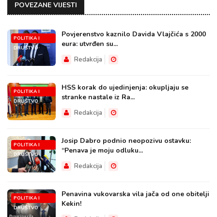
POVEZANE VIJESTI
Povjerenstvo kaznilo Davida Vlajčića s 2000
POLITIKA I
eura: utvrđen su...
DRUŠTVO
Redakcija
HSS korak do ujedinjenja: okupljaju se
POLITIKA I
stranke nastale iz Ra...
DRUŠTVO
Redakcija
Josip Dabro podnio neopozivu ostavku:
POLITIKA I
“Penava je moju odluku...
DRUŠTVO
Redakcija
Penavina vukovarska vila jača od one obitelji
POLITIKA I
Kekin!
DRUŠTVO