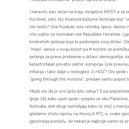
I naravno, kao šećer na kraju, inicijativa MOST-a za 
Koržinek, zato što financira kulturne festivale koji “v
ste nešto? Iste floskule, ista retorika, lijevo, desno, 
vrlo važne za normalan rad Republike Hrvatske. Lijevi
konkretnih rješenja koja bi pridonijela ovoj državi. D
“malo” iskrive u svoju korist pa ih koriste za politi
rješenja za prave probleme u državi: demografija, i
katastrofalan privatni sektor, korupcija, loše pravo
inflacija i tako dalje u nedogled. A HDZ? Oni sjede i 
“going through the motions”, predani vjetru poput list
Mislili ste da je ovo ljeto bilo cirkus? E pa pripremi
(prije 16) kako opet sjede i prepiru se oko Palestine, 
festivala, dok drugi razmišljaju kako će otići u menz
gledamo stotu reprizu na Novoj ili RTL-u, svake go
ignoriranja pomažu. Jer nekad je najbolje samo se pra