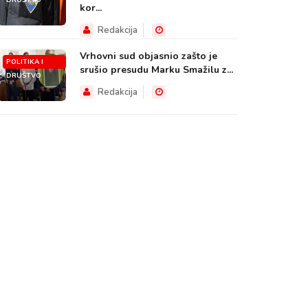
DRUŠTVO
kor...
Redakcija
Vrhovni sud objasnio zašto je
POLITIKA I
srušio presudu Marku Smažilu z...
DRUŠTVO
Redakcija