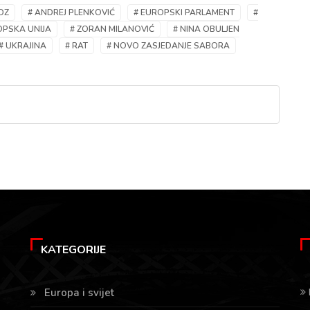
DZ
# ANDREJ PLENKOVIĆ
# EUROPSKI PARLAMENT
#
OPSKA UNIJA
# ZORAN MILANOVIĆ
# NINA OBULJEN
# UKRAJINA
# RAT
# NOVO ZASJEDANJE SABORA
KATEGORIJE
Europa i svijet