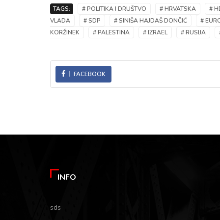
TAGS:
# POLITIKA I DRUŠTVO
# HRVATSKA
# H
VLADA
# SDP
# SINIŠA HAJDAŠ DONČIĆ
# EUR
KORŽINEK
# PALESTINA
# IZRAEL
# RUSIJA
FACEBOOK
INFO
sds