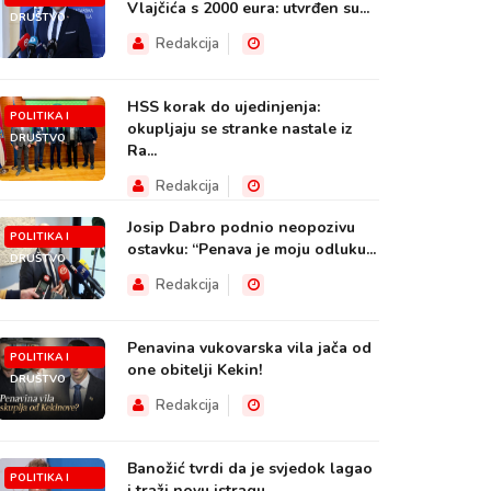
Vlajčića s 2000 eura: utvrđen su...
DRUŠTVO
Redakcija
HSS korak do ujedinjenja:
POLITIKA I
okupljaju se stranke nastale iz
DRUŠTVO
Ra...
Redakcija
Josip Dabro podnio neopozivu
POLITIKA I
ostavku: “Penava je moju odluku...
DRUŠTVO
Redakcija
Penavina vukovarska vila jača od
POLITIKA I
one obitelji Kekin!
DRUŠTVO
Redakcija
Banožić tvrdi da je svjedok lagao
POLITIKA I
i traži novu istragu