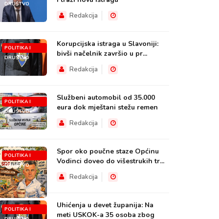
DRUŠTVO
Redakcija
Korupcijska istraga u Slavoniji:
POLITIKA I
bivši načelnik završio u pr...
DRUŠTVO
Redakcija
Službeni automobil od 35.000
POLITIKA I
eura dok mještani stežu remen
DRUŠTVO
Redakcija
Spor oko poučne staze Općinu
POLITIKA I
Vodinci doveo do višestrukih tr...
DRUŠTVO
Redakcija
Uhićenja u devet županija: Na
POLITIKA I
meti USKOK-a 35 osoba zbog