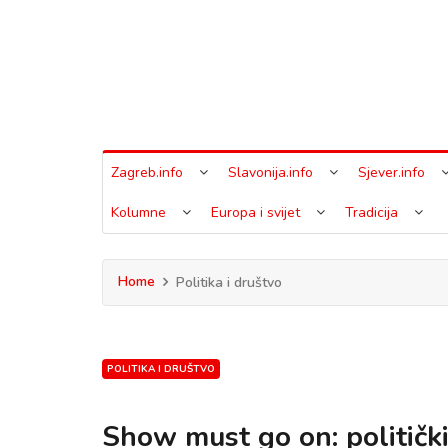
Zagreb.info
Slavonija.info
Sjever.info
Kolumne
Europa i svijet
Tradicija
Home
Politika i društvo
POLITIKA I DRUŠTVO
Show must go on: politički