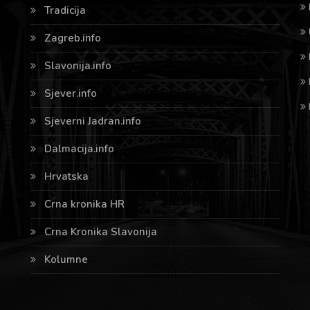
Tradicija
Zagreb.info
Slavonija.info
Sjever.info
Sjeverni Jadran.info
Dalmacija.info
Hrvatska
Crna kronika HR
Crna Kronika Slavonija
Kolumne