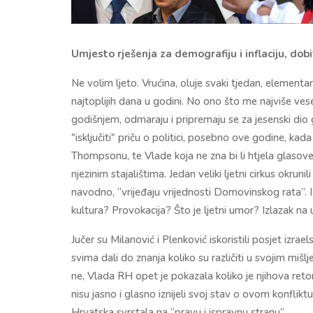
Umjesto rješenja za demografiju i inflaciju, do
Ne volim ljeto. Vrućina, oluje svaki tjedan, elementa
najtoplijih dana u godini. No ono što me najviše vesel
godišnjem, odmaraju i pripremaju se za jesenski di
"isključiti" priču o politici, posebno ove godine, ka
Thompsonu, te Vlade koja ne zna bi li htjela glasove d
njezinim stajalištima. Jedan veliki ljetni cirkus okrunili
navodno, “vrijeđaju vrijednosti Domovinskog rata”. Iak
kultura? Provokacija? Što je ljetni umor? Izlazak na u
Jučer su Milanović i Plenković iskoristili posjet izr
svima dali do znanja koliko su različiti u svojim mišljenj
ne, Vlada RH opet je pokazala koliko je njihova retor
nisu jasno i glasno iznijeli svoj stav o ovom konflikt
Hrvatska svrstala na “pravu i ispravnu stranu”.