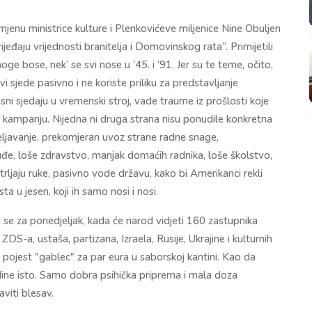
smjenu ministrice kulture i Plenkovićeve miljenice Nine Obuljen
rijeđaju vrijednosti branitelja i Domovinskog rata”. Primijetili
noge bose, nek’ se svi nose u ’45. i ’91. Jer su te teme, očito,
 sjede pasivno i ne koriste priliku za predstavljanje
esni sjedaju u vremenski stroj, vade traume iz prošlosti koje
čku kampanju. Nijedna ni druga strana nisu ponudile konkretna
seljavanje, prekomjeran uvoz strane radne snage,
suđe, loše zdravstvo, manjak domaćih radnika, loše školstvo,
trljaju ruke, pasivno vode državu, kako bi Amerikanci rekli
a u jesen, koji ih samo nosi i nosi.
te se za ponedjeljak, kada će narod vidjeti 160 zastupnika
ZDS-a, ustaša, partizana, Izraela, Rusije, Ukrajine i kulturnih
u pojest "gablec" za par eura u saborskoj kantini. Kao da
dine isto. Samo dobra psihička priprema i mala doza
viti blesav.