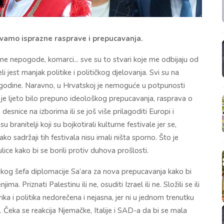
bivamo isprazne rasprave i prepucavanja.
rne nepogode, komarci... sve su to stvari koje me odbijaju od
i jest manjak politike i političkog djelovanja. Svi su na
o godine. Naravno, u Hrvatskoj je nemoguće u potpunosti
da je ljeto bilo prepuno ideološkog prepucavanja, rasprava o
esnice na izborima ili se još više prilagoditi Europi i
 su branitelji koji su bojkotirali kulturne festivale jer se,
o sadržaji tih festivala nisu imali ništa sporno. Što je
lice kako bi se borili protiv duhova prošlosti.
aelskog šefa diplomacije Sa’ara za nova prepucavanja kako bi
ima. Priznati Palestinu ili ne, osuditi Izrael ili ne. Složili se ili
ika i politika nedorečena i nejasna, jer ni u jednom trenutku
u. Čeka se reakcija Njemačke, Italije i SAD-a da bi se mala