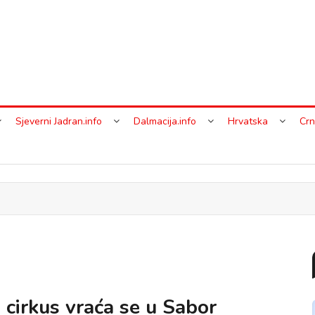
Sjeverni Jadran.info
Dalmacija.info
Hrvatska
Crn
 cirkus vraća se u Sabor