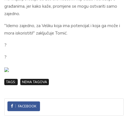
građanima, jer kako kaže, promjene se mogu ostvariti samo
zajedno.
"Idemo zajedno, za Veliku koja ima potencijal i koja ga može i
mora iskoristiti!" zaključuje Tomić.
?
?
TAGS:
NEMA TAGOVA
FACEBOOK