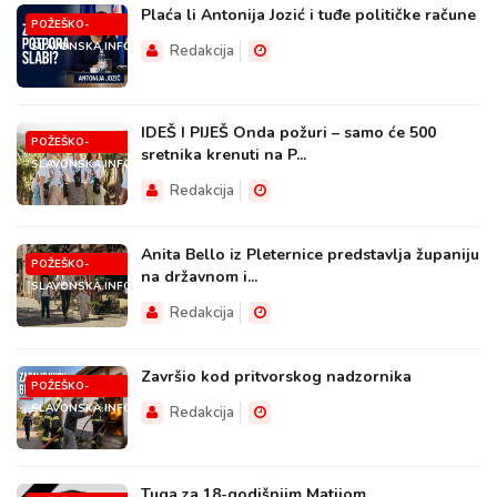
Plaća li Antonija Jozić i tuđe političke račune
POŽEŠKO-
SLAVONSKA.INFO
Redakcija
IDEŠ I PIJEŠ Onda požuri – samo će 500
POŽEŠKO-
sretnika krenuti na P...
SLAVONSKA.INFO
Redakcija
Anita Bello iz Pleternice predstavlja županiju
POŽEŠKO-
na državnom i...
SLAVONSKA.INFO
Redakcija
Završio kod pritvorskog nadzornika
POŽEŠKO-
SLAVONSKA.INFO
Redakcija
Tuga za 18-godišnjim Matijom