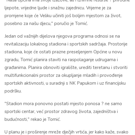
"Naša općina ima svoje izazove, ali i iznimne resurse ? prirodne
ljepote, vrijedne ljude i snažnu zajednicu. Vrijeme je za
promjene koje će Veliku učiniti još boljim mjestom za život,
posebno za našu djecu," poručio je Tomić.
Jedan od važnijih dijelova njegova programa odnosi se na
revitalizaciju lokalnog stadiona i sportskih sadržaja. Prostorije
stadiona, koje će ostati prazne preseljenjem Općine u novu
zgradu, Tomić planira staviti na raspolaganje udrugama i
građanima. Planira obnoviti igralište, urediti teretanu i stvoriti
multifunkcionalni prostor za okupljanje mladih i provođenje
sportskih aktivnosti, u suradnji s NK Papukom i uz financijsku
podršku.
"Stadion mora ponovno postati mjesto ponosa ? ne samo
sportski centar, već prostor zdravog života, zajedništva i
budućnosti," rekao je Tomić.
U planu je i proširenje mreže dječjih vrtića, jer kako kaže, svako