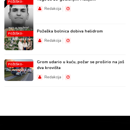
POŽEŠKO-
SLAVONSKA.INFO
Redakcija
Požeška bolnica dobiva helidrom
POŽEŠKO-
SLAVONSKA.INFO
Redakcija
Grom udario u kuću, požar se proširio na još
POŽEŠKO-
dva krovišta
SLAVONSKA.INFO
Redakcija