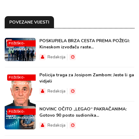
POVEZANE VIJESTI
POSKUPJELA BRZA CESTA PREMA POŽEGI:
POŽEŠKO-
Kineskom izvođaču raste...
SLAVONSKA.INFO
Redakcija
Policija traga za Josipom Zambom: Jeste li ga
POŽEŠKO-
vidjeli
SLAVONSKA.INFO
Redakcija
NOVINC OČITO „LEGAO“ PAKRAČANIMA:
POŽEŠKO-
Gotovo 90 posto sudionika...
SLAVONSKA.INFO
Redakcija