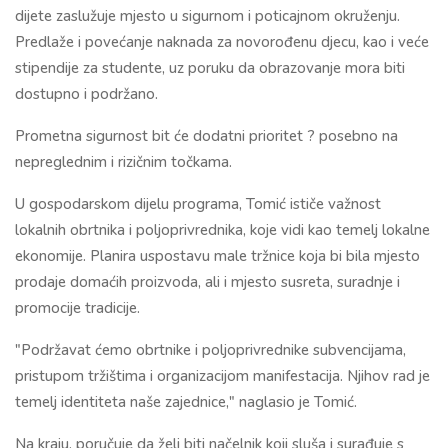
dijete zaslužuje mjesto u sigurnom i poticajnom okruženju.
Predlaže i povećanje naknada za novorođenu djecu, kao i veće
stipendije za studente, uz poruku da obrazovanje mora biti
dostupno i podržano.
Prometna sigurnost bit će dodatni prioritet ? posebno na
nepreglednim i rizičnim točkama.
U gospodarskom dijelu programa, Tomić ističe važnost
lokalnih obrtnika i poljoprivrednika, koje vidi kao temelj lokalne
ekonomije. Planira uspostavu male tržnice koja bi bila mjesto
prodaje domaćih proizvoda, ali i mjesto susreta, suradnje i
promocije tradicije.
"Podržavat ćemo obrtnike i poljoprivrednike subvencijama,
pristupom tržištima i organizacijom manifestacija. Njihov rad je
temelj identiteta naše zajednice," naglasio je Tomić.
Na kraju, poručuje da želi biti načelnik koji sluša i surađuje s