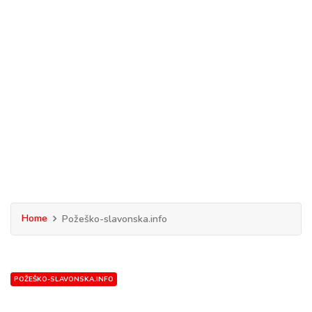
Home
Požeško-slavonska.info
POŽEŠKO-SLAVONSKA.INFO