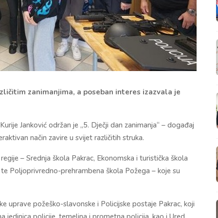
različitim zanimanjima, a poseban interes izazvala je
Kurije Janković održan je „5. Dječji dan zanimanja“ – događaj
raktivan način zavire u svijet različitih struka.
regije – Srednja škola Pakrac, Ekonomska i turistička škola
e te Poljoprivredno-prehrambena škola Požega – koje su
ske uprave požeško-slavonske i Policijske postaje Pakrac, koji
na jedinica policije, temeljna i prometna policija, kao i Ured