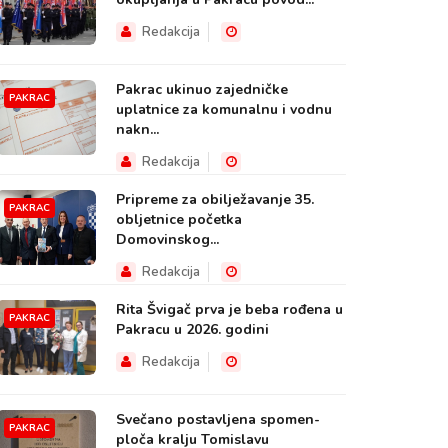
Redakcija
Pakrac ukinuo zajedničke
PAKRAC
uplatnice za komunalnu i vodnu
nakn...
Redakcija
Pripreme za obilježavanje 35.
PAKRAC
obljetnice početka
Domovinskog...
Redakcija
Rita Švigač prva je beba rođena u
PAKRAC
Pakracu u 2026. godini
Redakcija
Svečano postavljena spomen-
PAKRAC
ploča kralju Tomislavu