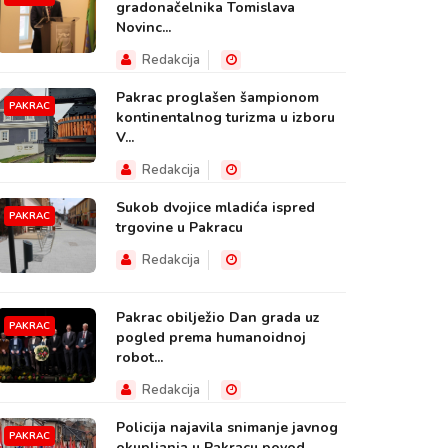
gradonačelnika Tomislava
Novinc...
Redakcija
Pakrac proglašen šampionom
PAKRAC
kontinentalnog turizma u izboru
V...
Redakcija
Sukob dvojice mladića ispred
PAKRAC
trgovine u Pakracu
Redakcija
Pakrac obilježio Dan grada uz
PAKRAC
pogled prema humanoidnoj
robot...
Redakcija
Policija najavila snimanje javnog
PAKRAC
okupljanja u Pakracu povod...