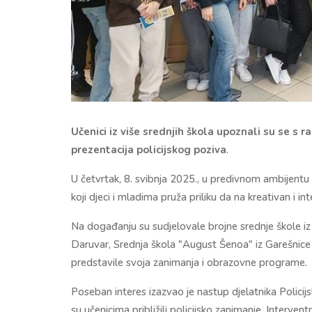
Učenici iz više srednjih škola upoznali su se s 
prezentacija policijskog poziva
.
U četvrtak, 8. svibnja 2025., u predivnom ambijentu 
koji djeci i mladima pruža priliku da na kreativan i inte
Na događanju su sudjelovale brojne srednje škole iz 
Daruvar, Srednja škola "August Šenoa" iz Garešnic
predstavile svoja zanimanja i obrazovne programe.
Poseban interes izazvao je nastup djelatnika Policij
su učenicima približili policijsko zanimanje. Intervent