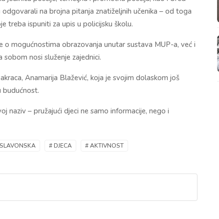
i i odgovarali na brojna pitanja znatiželjnih učenika – od toga
 treba ispuniti za upis u policijsku školu.
lade o mogućnostima obrazovanja unutar sustava MUP-a, već i
a sobom nosi služenje zajednici.
akraca, Anamarija Blažević, koja je svojim dolaskom još
u budućnost.
j naziv – pružajući djeci ne samo informacije, nego i
O-SLAVONSKA
# DJECA
# AKTIVNOST