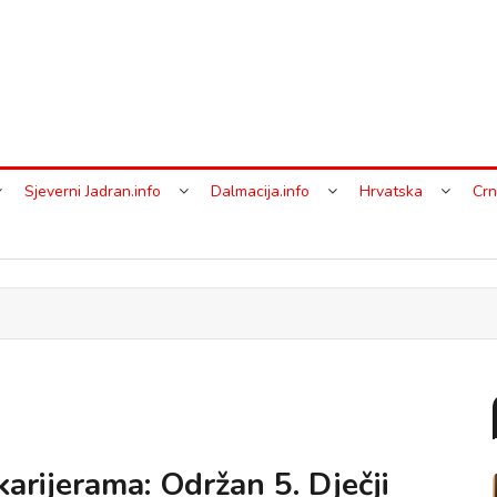
Sjeverni Jadran.info
Dalmacija.info
Hrvatska
Crn
karijerama: Održan 5. Dječji