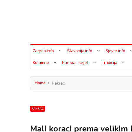
Zagreb.info
Slavonija.info
Sjever.info
Kolumne
Europa i svijet
Tradicija
Home
Pakrac
PAKRAC
Mali koraci prema velikim 