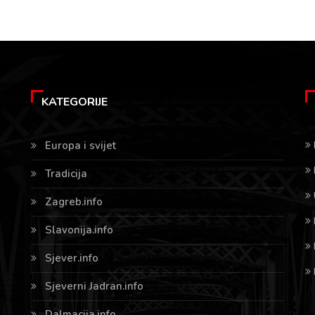
KATEGORIJE
Europa i svijet
Tradicija
Zagreb.info
Slavonija.info
Sjever.info
Sjeverni Jadran.info
Dalmacija.info