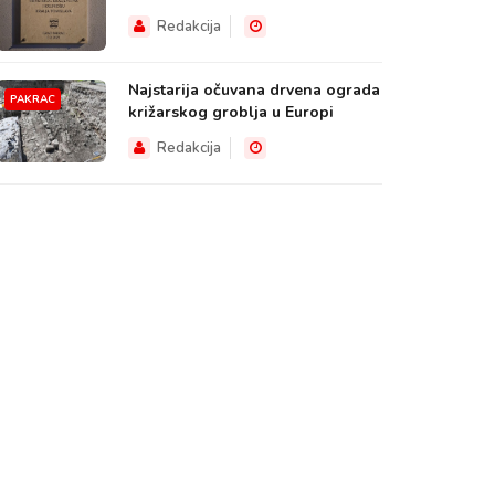
Redakcija
Najstarija očuvana drvena ograda
PAKRAC
križarskog groblja u Europi
Redakcija