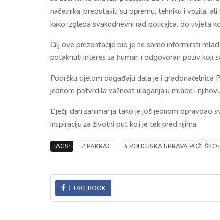
načelnika, predstavili su opremu, tehniku i vozila, al
kako izgleda svakodnevni rad policajca, do uvjeta koje
Cilj ove prezentacije bio je ne samo informirati m
potaknuti interes za human i odgovoran poziv koji s
Podršku cijelom događaju dala je i gradonačelnica P
jednom potvrdila važnost ulaganja u mlade i njihov
Dječji dan zanimanja tako je još jednom opravdao svo
inspiraciju za životni put koji je tek pred njima.
TAGS:
# PAKRAC
# POLICIJSKA UPRAVA POŽEŠK
FACEBOOK