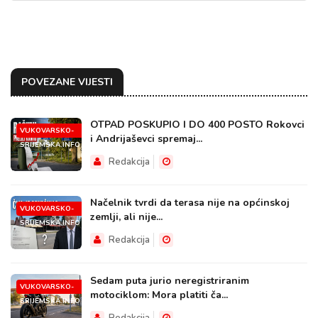
POVEZANE VIJESTI
OTPAD POSKUPIO I DO 400 POSTO Rokovci
VUKOVARSKO-
i Andrijaševci spremaj...
SRIJEMSKA.INFO
Redakcija
Načelnik tvrdi da terasa nije na općinskoj
VUKOVARSKO-
zemlji, ali nije...
SRIJEMSKA.INFO
Redakcija
Sedam puta jurio neregistriranim
VUKOVARSKO-
motociklom: Mora platiti ča...
SRIJEMSKA.INFO
Redakcija