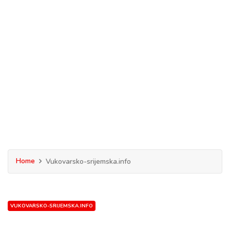
Home
Vukovarsko-srijemska.info
VUKOVARSKO-SRIJEMSKA.INFO