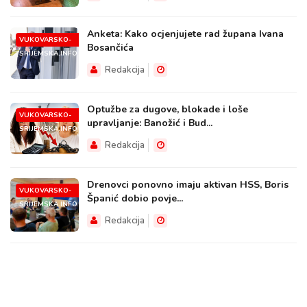
Anketa: Kako ocjenjujete rad župana Ivana
VUKOVARSKO-
Bosančića
SRIJEMSKA.INFO
Redakcija
Optužbe za dugove, blokade i loše
VUKOVARSKO-
upravljanje: Banožić i Bud...
SRIJEMSKA.INFO
Redakcija
Drenovci ponovno imaju aktivan HSS, Boris
VUKOVARSKO-
Španić dobio povje...
SRIJEMSKA.INFO
Redakcija