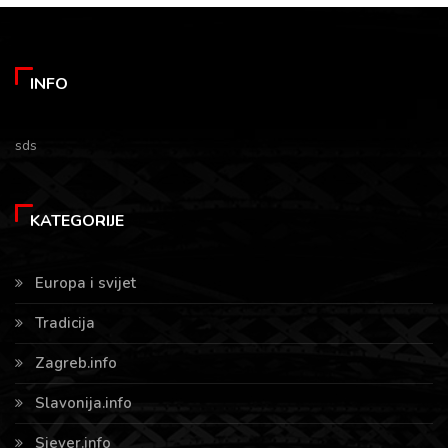
INFO
sds
KATEGORIJE
Europa i svijet
Tradicija
Zagreb.info
Slavonija.info
Sjever.info