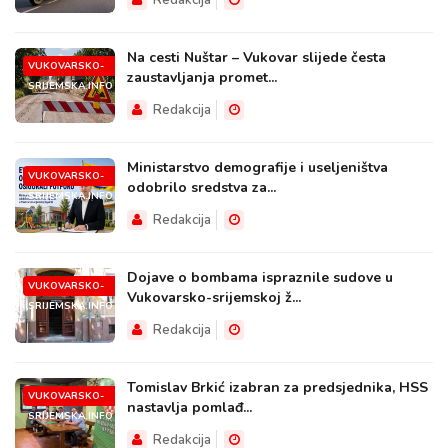
Na cesti Nuštar – Vukovar slijede česta
VUKOVARSKO-
zaustavljanja promet...
SRIJEMSKA.INFO
Redakcija
Ministarstvo demografije i useljeništva
VUKOVARSKO-
odobrilo sredstva za...
SRIJEMSKA.INFO
Redakcija
Dojave o bombama ispraznile sudove u
VUKOVARSKO-
Vukovarsko-srijemskoj ž...
SRIJEMSKA.INFO
Redakcija
Tomislav Brkić izabran za predsjednika, HSS
VUKOVARSKO-
nastavlja pomlađ...
SRIJEMSKA.INFO
Redakcija