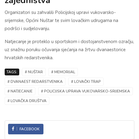
zajedništva
Organizatori su zahvalili Policijskoj upravi vukovarsko-
srijemske, Općini Nuštar te svim lovačkim udrugama na
podršci i sudjelovanju.
Natjecanje je proteklo u sportskom i dostojanstvenom ozračju,
uz snažnu poruku očuvanja sjećanja na žrtvu dvanaestorice
hrvatskih redarstvenika.
TAGS:
# NUŠTAR
# MEMORIJAL
# DVANAEST REDARSTVENIKA
# LOVAČKI TRAP
# NATJECANJE
# POLICIJSKA UPRAVA VUKOVARSKO-SRIJEMSKA
# LOVAČKA DRUŠTVA
FACEBOOK