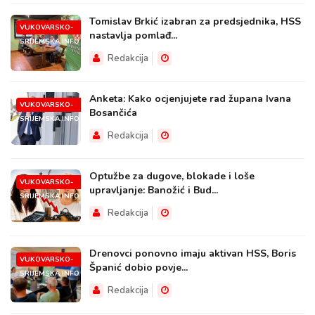
Tomislav Brkić izabran za predsjednika, HSS
VUKOVARSKO-
nastavlja pomlađ...
SRIJEMSKA.INFO
Redakcija
Anketa: Kako ocjenjujete rad župana Ivana
VUKOVARSKO-
Bosančića
SRIJEMSKA.INFO
Redakcija
Optužbe za dugove, blokade i loše
VUKOVARSKO-
upravljanje: Banožić i Bud...
SRIJEMSKA.INFO
Redakcija
Drenovci ponovno imaju aktivan HSS, Boris
VUKOVARSKO-
Španić dobio povje...
SRIJEMSKA.INFO
Redakcija