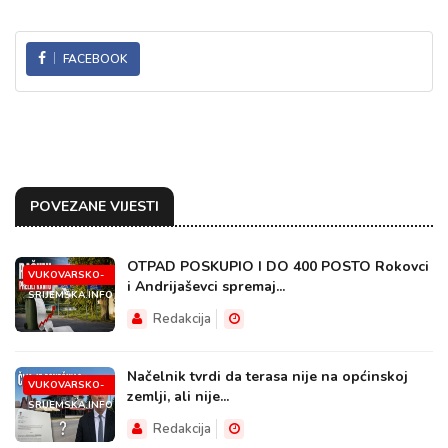
FACEBOOK
POVEZANE VIJESTI
OTPAD POSKUPIO I DO 400 POSTO Rokovci
VUKOVARSKO-
i Andrijaševci spremaj...
SRIJEMSKA.INFO
Redakcija
Načelnik tvrdi da terasa nije na općinskoj
VUKOVARSKO-
zemlji, ali nije...
SRIJEMSKA.INFO
Redakcija