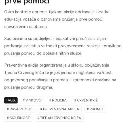
prve pomoći
Osim kontrole opreme, tijekom akcije održana je i kratka
edukacija vozača o osnovama pružanja prve pomoći
unesrećenim osobama.
Sudionicima su podijeljeni i edukativni priručnici s ciljem
podizanja svijesti o važnosti pravovremene reakcije i pravilnog
pružanja pomoći do dolaska hitnih službi.
Preventivna akcija organizirana je u sklopu obilježavanja
Tjedna Crvenog križa te je još jednom naglašena važnost
odgovornog ponašanja u prometu i spremnosti građana na
pružanje pomoći drugima.
TAGS:
# VINKOVCI
# POLICIJA
# CRVENI KRIŽ
# PRVA POMOĆ
# PREVENTIVNA AKCIJA
# PROMET
# SIGURNOST
# TJEDAN CRVENOG KRIŽA