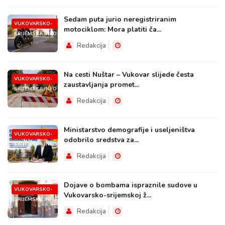
Sedam puta jurio neregistriranim
VUKOVARSKO-
motociklom: Mora platiti ča...
SRIJEMSKA.INFO
Redakcija
Na cesti Nuštar – Vukovar slijede česta
VUKOVARSKO-
zaustavljanja promet...
SRIJEMSKA.INFO
Redakcija
Ministarstvo demografije i useljeništva
VUKOVARSKO-
odobrilo sredstva za...
SRIJEMSKA.INFO
Redakcija
Dojave o bombama ispraznile sudove u
VUKOVARSKO-
Vukovarsko-srijemskoj ž...
SRIJEMSKA.INFO
Redakcija