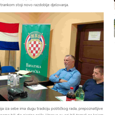
strankom stoji novo razdoblje djelovanja.
a iza sebe ima dugu tradiciju političkog rada, prepoznatljive