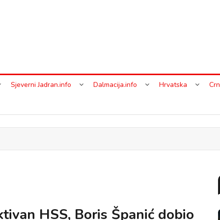
Sjeverni Jadran.info
Dalmacija.info
Hrvatska
Crn
tivan HSS, Boris Španić dobio