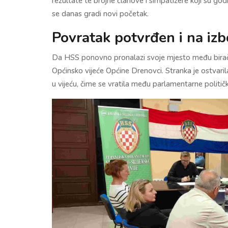
rezultate te brojne članove i simpatizere koji su godi
se danas gradi novi početak.
Povratak potvrđen i na iz
Da HSS ponovno pronalazi svoje mjesto među biračim
Općinsko vijeće Općine Drenovci. Stranka je ostvari
u vijeću, čime se vratila među parlamentarne političk