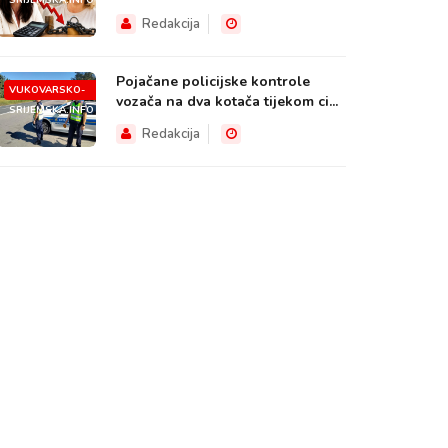
SRIJEMSKA.INFO
Redakcija
Pojačane policijske kontrole
VUKOVARSKO-
vozača na dva kotača tijekom ci...
SRIJEMSKA.INFO
Redakcija