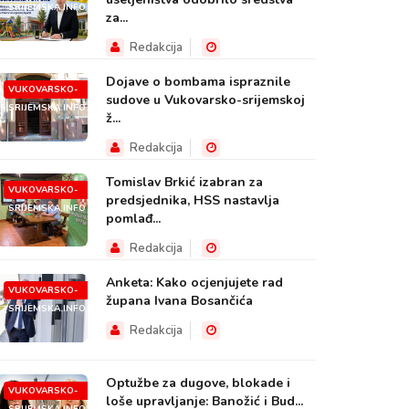
SRIJEMSKA.INFO
za...
Redakcija
Dojave o bombama ispraznile
VUKOVARSKO-
sudove u Vukovarsko-srijemskoj
SRIJEMSKA.INFO
ž...
Redakcija
Tomislav Brkić izabran za
VUKOVARSKO-
predsjednika, HSS nastavlja
SRIJEMSKA.INFO
pomlađ...
Redakcija
Anketa: Kako ocjenjujete rad
VUKOVARSKO-
župana Ivana Bosančića
SRIJEMSKA.INFO
Redakcija
Optužbe za dugove, blokade i
VUKOVARSKO-
loše upravljanje: Banožić i Bud...