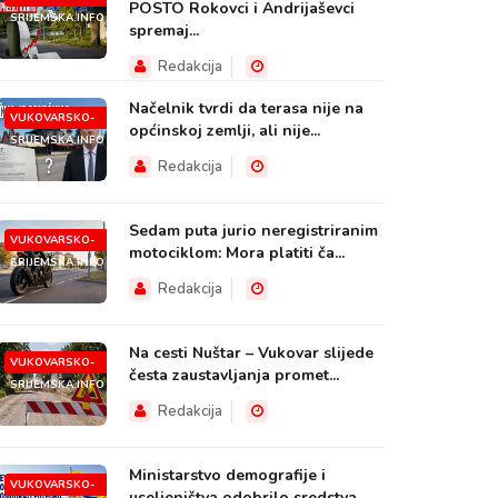
POSTO Rokovci i Andrijaševci
SRIJEMSKA.INFO
spremaj...
Redakcija
Načelnik tvrdi da terasa nije na
VUKOVARSKO-
općinskoj zemlji, ali nije...
SRIJEMSKA.INFO
Redakcija
Sedam puta jurio neregistriranim
VUKOVARSKO-
motociklom: Mora platiti ča...
SRIJEMSKA.INFO
Redakcija
Na cesti Nuštar – Vukovar slijede
VUKOVARSKO-
česta zaustavljanja promet...
SRIJEMSKA.INFO
Redakcija
Ministarstvo demografije i
VUKOVARSKO-
useljeništva odobrilo sredstva