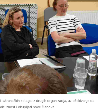
i stranačkih kolega iz drugih organizacija, uz očekivanje da
prisutnost i okupljati nove članove.