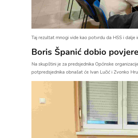
Taj rezultat mnogi vide kao potvrdu da HSS i dalje im
Boris Španić dobio povjer
Na skupštini je za predsjednika Općinske organizaci
potpredsjednika obnašat će Ivan Lučić i Zvonko Hrub