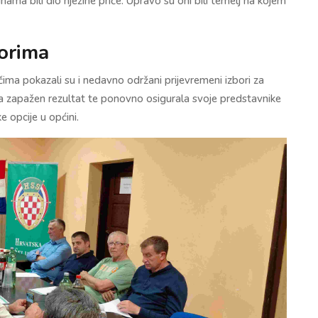
nama bili dio njezine priče. Upravo su oni bili temelj na kojem
borima
a pokazali su i nedavno održani prijevremeni izbori za
la zapažen rezultat te ponovno osigurala svoje predstavnike
e opcije u općini.