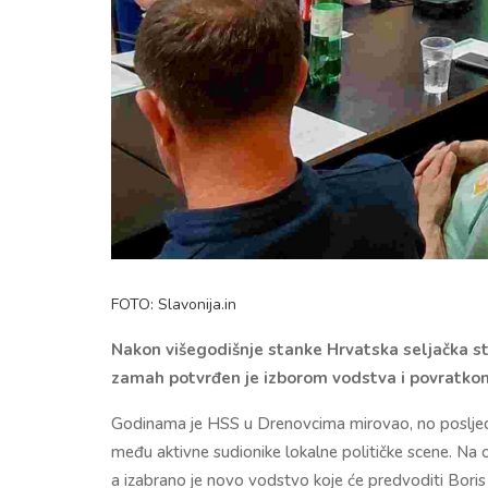
FOTO: Slavonija.in
Nakon višegodišnje stanke Hrvatska seljačka str
zamah potvrđen je izborom vodstva i povratkom
Godinama je HSS u Drenovcima mirovao, no posljedn
među aktivne sudionike lokalne političke scene. Na o
a izabrano je novo vodstvo koje će predvoditi Boris 