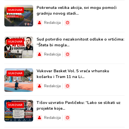
Pokrenuta velika akcija, svi mogu pomoći
VUKOVAR
gradnju novog stadi...
Redakcija
Sud potvrdio nezakonitost odluke o vrtićima:
VUKOVAR
“Šteta bi mogla...
Redakcija
Vukovar Basket Vol. 5 vraća vrhunsku
VUKOVAR
košarku i Tram 11 na Li...
Redakcija
Tišov uzvratio Pavličeku: “Lako se slikati uz
VUKOVAR
projekte koje...
Redakcija