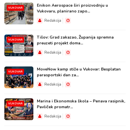
Enikon Aerospace širi proizvodnju u
VUKOVAR
Vukovaru, planirano zapo...
Redakcija
Tišov: Grad zakazao, Županija spremna
VUKOVAR
preuzeti projekt doma...
Redakcija
MoveNow kamp stiže u Vukovar: Besplatan
VUKOVAR
parasportski dan za...
Redakcija
Marina i Ekonomska škola – Penava rasipnik,
VUKOVAR
Pavliček promatr...
Redakcija