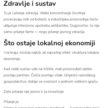
Zdravlje i sustav
Tu je i pitanje zdravlja. Velike koncentracije životinja
povećavaju rizik od bolesti, a industrijska proizvodnja često
uključuje intenzivnu upotrebu antibiotika. Dugoročno, to nije
samo pitanje farmi — nego pitanje javnog zdravlja.
Što ostaje lokalnoj ekonomiji
I na kraju, možda najtiši, ali najvažniji efekt: struktura lokalne
ekonomije.
Kad veliki sustav uđe na tržište, mali proizvođači rijetko
postaju partneri. Češće postaju višak. Umjesto raznolikog
gospodarstva, dobije se ovisnost o jednom velikom igraču.
Zato pitanje nije jesmo li za investicije.
Pitanje je:
želimo li razvoj koji ostavlja vrijednost — ili proizvodnju koja