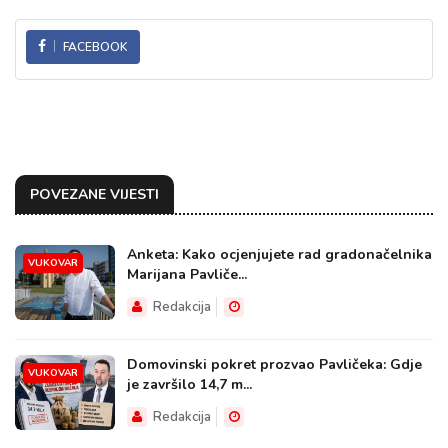
FACEBOOK
POVEZANE VIJESTI
Anketa: Kako ocjenjujete rad gradonačelnika
VUKOVAR
Marijana Pavliče...
Redakcija
Domovinski pokret prozvao Pavličeka: Gdje
VUKOVAR
je završilo 14,7 m...
Redakcija