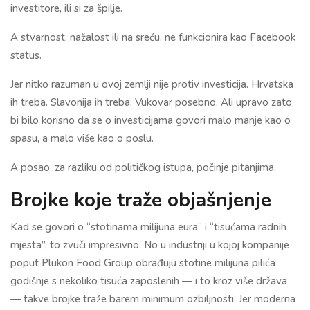
investitore, ili si za špilje.
A stvarnost, nažalost ili na sreću, ne funkcionira kao Facebook
status.
Jer nitko razuman u ovoj zemlji nije protiv investicija. Hrvatska
ih treba. Slavonija ih treba. Vukovar posebno. Ali upravo zato
bi bilo korisno da se o investicijama govori malo manje kao o
spasu, a malo više kao o poslu.
A posao, za razliku od političkog istupa, počinje pitanjima.
Brojke koje traže objašnjenje
Kad se govori o “stotinama milijuna eura” i “tisućama radnih
mjesta”, to zvuči impresivno. No u industriji u kojoj kompanije
poput Plukon Food Group obrađuju stotine milijuna pilića
godišnje s nekoliko tisuća zaposlenih — i to kroz više država
— takve brojke traže barem minimum ozbiljnosti. Jer moderna