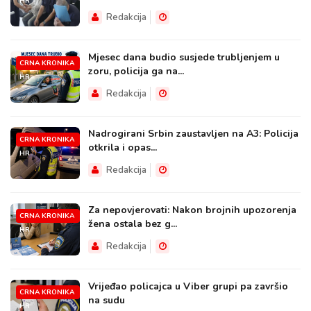
HR
Redakcija
Mjesec dana budio susjede trubljenjem u
CRNA KRONIKA
zoru, policija ga na...
HR
Redakcija
Nadrogirani Srbin zaustavljen na A3: Policija
CRNA KRONIKA
otkrila i opas...
HR
Redakcija
Za nepovjerovati: Nakon brojnih upozorenja
CRNA KRONIKA
žena ostala bez g...
HR
Redakcija
Vrijeđao policajca u Viber grupi pa završio
CRNA KRONIKA
na sudu
HR