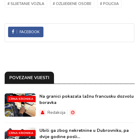
# SLIJETANJE VOZILA
# OZLIJEĐENE OSOBE
# POLICIJA
FACEBOOK
POVEZANE VIJESTI
Na granici pokazala lažnu francusku dozvolu
CRNA KRONIKA
boravka
HR
Redakcija
Ubili ga zbog nekretnine u Dubrovniku, pa
CRNA KRONIKA
dvije godine posli...