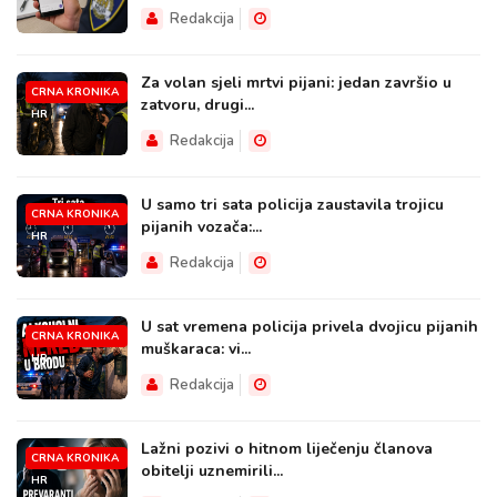
Redakcija
Za volan sjeli mrtvi pijani: jedan završio u
CRNA KRONIKA
zatvoru, drugi...
HR
Redakcija
U samo tri sata policija zaustavila trojicu
CRNA KRONIKA
pijanih vozača:...
HR
Redakcija
U sat vremena policija privela dvojicu pijanih
CRNA KRONIKA
muškaraca: vi...
HR
Redakcija
Lažni pozivi o hitnom liječenju članova
CRNA KRONIKA
obitelji uznemirili...
HR