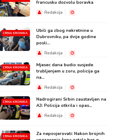
francusku dozvolu boravka
HR
Redakcija
Ubili ga zbog nekretnine u
CRNA KRONIKA
Dubrovniku, pa dvije godine
HR
posli...
Redakcija
Mjesec dana budio susjede
CRNA KRONIKA
trubljenjem u zoru, policija ga
HR
na...
Redakcija
Nadrogirani Srbin zaustavljen na
CRNA KRONIKA
A3: Policija otkrila i opas...
HR
Redakcija
Za nepovjerovati: Nakon brojnih
CRNA KRONIKA
upozorenja žena ostala bez g...