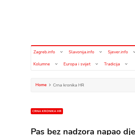
Zagreb.info
Slavonija.info
Sjever.info
Kolumne
Europa i svijet
Tradicija
Home
Crna kronika HR
CRNA KRONIKA HR
Pas bez nadzora napao dje