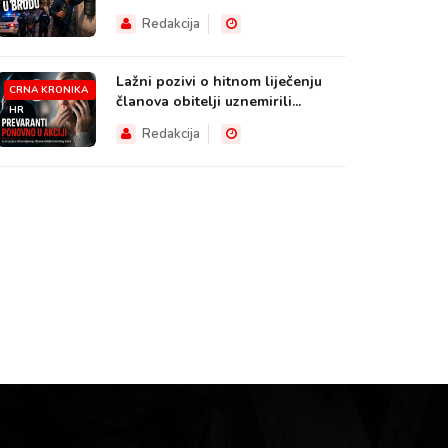
HR
Redakcija
Lažni pozivi o hitnom liječenju
CRNA KRONIKA
članova obitelji uznemirili...
HR
Redakcija