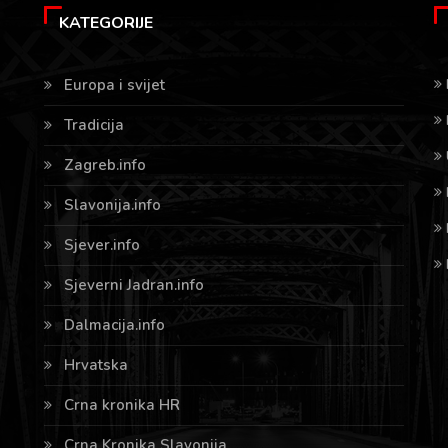
KATEGORIJE
Europa i svijet
Tradicija
Zagreb.info
Slavonija.info
Sjever.info
Sjeverni Jadran.info
Dalmacija.info
Hrvatska
Crna kronika HR
Crna Kronika Slavonija