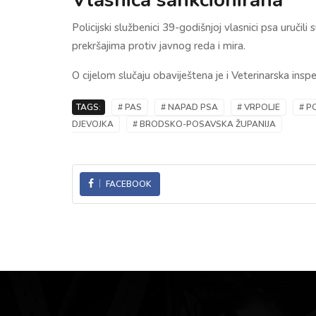
Vlasnica sankcionirana
Policijski službenici 39-godišnjoj vlasnici psa uručil
prekršajima protiv javnog reda i mira.
O cijelom slučaju obaviještena je i Veterinarska inspek
TAGS:
# PAS
# NAPAD PSA
# VRPOLJE
# P
DJEVOJKA
# BRODSKO-POSAVSKA ŽUPANIJA
FACEBOOK