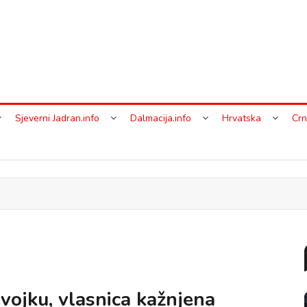
Sjeverni Jadran.info
Dalmacija.info
Hrvatska
Crn
vojku, vlasnica kažnjena