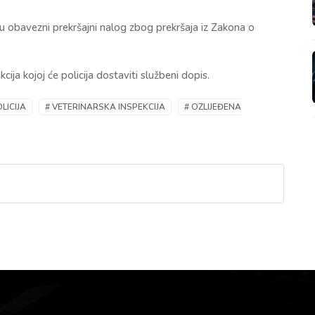
i su obavezni prekršajni nalog zbog prekršaja iz Zakona o
cija kojoj će policija dostaviti službeni dopis.
OLICIJA
# VETERINARSKA INSPEKCIJA
# OZLIJEĐENA