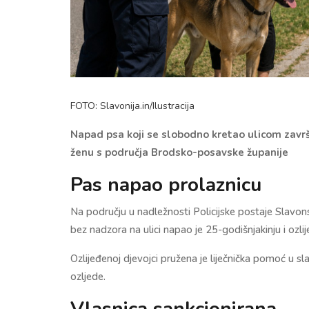
FOTO: Slavonija.in/Ilustracija
Napad psa koji se slobodno kretao ulicom završ
ženu s područja Brodsko-posavske županije
Pas napao prolaznicu
Na području u nadležnosti Policijske postaje Slavon
bez nadzora na ulici napao je 25-godišnjakinju i ozlije
Ozlijeđenoj djevojci pružena je liječnička pomoć u sl
ozljede.