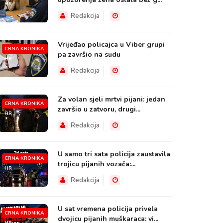
HR
Redakcija
Vrijeđao policajca u Viber grupi
CRNA KRONIKA
pa završio na sudu
HR
Redakcija
Za volan sjeli mrtvi pijani: jedan
CRNA KRONIKA
završio u zatvoru, drugi...
HR
Redakcija
U samo tri sata policija zaustavila
CRNA KRONIKA
trojicu pijanih vozača:...
HR
Redakcija
U sat vremena policija privela
CRNA KRONIKA
dvojicu pijanih muškaraca: vi...