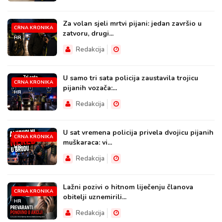
Za volan sjeli mrtvi pijani: jedan završio u
CRNA KRONIKA
zatvoru, drugi...
HR
Redakcija
U samo tri sata policija zaustavila trojicu
CRNA KRONIKA
pijanih vozača:...
HR
Redakcija
U sat vremena policija privela dvojicu pijanih
CRNA KRONIKA
muškaraca: vi...
HR
Redakcija
Lažni pozivi o hitnom liječenju članova
CRNA KRONIKA
obitelji uznemirili...
HR
Redakcija