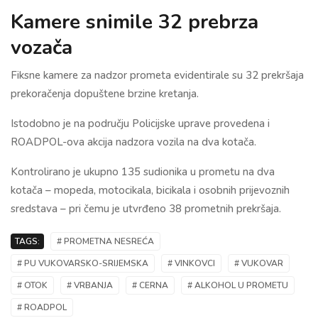
Kamere snimile 32 prebrza
vozača
Fiksne kamere za nadzor prometa evidentirale su 32 prekršaja
prekoračenja dopuštene brzine kretanja.
Istodobno je na području Policijske uprave provedena i
ROADPOL-ova akcija nadzora vozila na dva kotača.
Kontrolirano je ukupno 135 sudionika u prometu na dva
kotača – mopeda, motocikala, bicikala i osobnih prijevoznih
sredstava – pri čemu je utvrđeno 38 prometnih prekršaja.
TAGS:
# PROMETNA NESREĆA
# PU VUKOVARSKO-SRIJEMSKA
# VINKOVCI
# VUKOVAR
# OTOK
# VRBANJA
# CERNA
# ALKOHOL U PROMETU
# ROADPOL