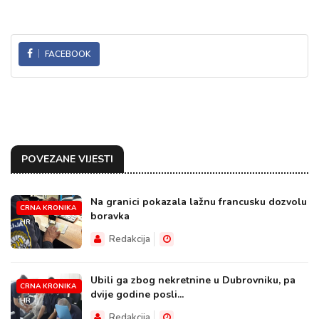
FACEBOOK
POVEZANE VIJESTI
Na granici pokazala lažnu francusku dozvolu
CRNA KRONIKA
boravka
HR
Redakcija
Ubili ga zbog nekretnine u Dubrovniku, pa
CRNA KRONIKA
dvije godine posli...
HR
Redakcija