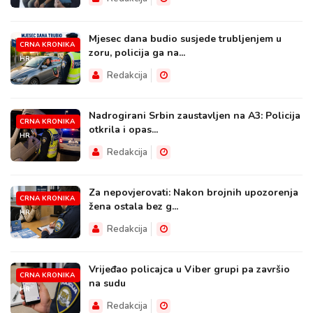
Mjesec dana budio susjede trubljenjem u
CRNA KRONIKA
zoru, policija ga na...
HR
Redakcija
Nadrogirani Srbin zaustavljen na A3: Policija
CRNA KRONIKA
otkrila i opas...
HR
Redakcija
Za nepovjerovati: Nakon brojnih upozorenja
CRNA KRONIKA
žena ostala bez g...
HR
Redakcija
Vrijeđao policajca u Viber grupi pa završio
CRNA KRONIKA
na sudu
HR
Redakcija