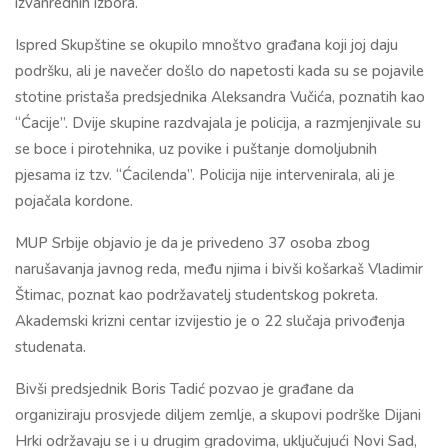
izvanrednih izbora.
Ispred Skupštine se okupilo mnoštvo građana koji joj daju
podršku, ali je navečer došlo do napetosti kada su se pojavile
stotine pristaša predsjednika Aleksandra Vučića, poznatih kao
“Ćacije”. Dvije skupine razdvajala je policija, a razmjenjivale su
se boce i pirotehnika, uz povike i puštanje domoljubnih
pjesama iz tzv. “Ćacilenda”. Policija nije intervenirala, ali je
pojačala kordone.
MUP Srbije objavio je da je privedeno 37 osoba zbog
narušavanja javnog reda, među njima i bivši košarkaš Vladimir
Štimac, poznat kao podržavatelj studentskog pokreta.
Akademski krizni centar izvijestio je o 22 slučaja privođenja
studenata.
Bivši predsjednik Boris Tadić pozvao je građane da
organiziraju prosvjede diljem zemlje, a skupovi podrške Dijani
Hrki održavaju se i u drugim gradovima, uključujući Novi Sad,