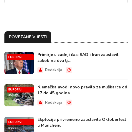
POVEZANE VIJESTI
Primirje u zadnji čas: SAD i Iran zaustavili
EUROPA I
sukob na dva tj...
SVIJET
Redakcija
Njemačka uvodi novo pravilo za muškarce od
EUROPA I
17 do 45 godina
SVIJET
Redakcija
Ekplozija privremeno zaustavila Oktoberfest
EUROPA I
u Münchenu
SVIJET