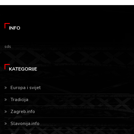
INFO
sds
KATEGORIJE
Europa i svijet
Tradicija
Zagreb.info
Slavonija.info