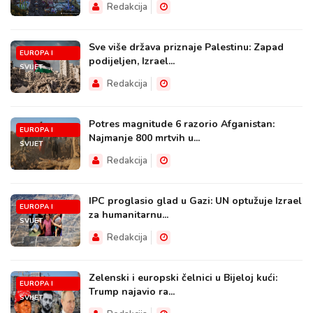
Redakcija
Sve više država priznaje Palestinu: Zapad
EUROPA I
podijeljen, Izrael...
SVIJET
Redakcija
Potres magnitude 6 razorio Afganistan:
EUROPA I
Najmanje 800 mrtvih u...
SVIJET
Redakcija
IPC proglasio glad u Gazi: UN optužuje Izrael
EUROPA I
za humanitarnu...
SVIJET
Redakcija
Zelenski i europski čelnici u Bijeloj kući:
EUROPA I
Trump najavio ra...
SVIJET