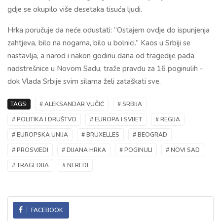
gdje se okupilo više desetaka tisuća ljudi.
Hrka poručuje da neće odustati: “Ostajem ovdje do ispunjenja
zahtjeva, bilo na nogama, bilo u bolnici.” Kaos u Srbiji se
nastavlja, a narod i nakon godinu dana od tragedije pada
nadstrešnice u Novom Sadu, traže pravdu za 16 poginulih -
dok Vlada Srbije svim silama želi zataškati sve.
TAGS:
# ALEKSANDAR VUČIĆ
# SRBIJA
# POLITIKA I DRUŠTVO
# EUROPA I SVIJET
# REGIJA
# EUROPSKA UNIJA
# BRUXELLES
# BEOGRAD
# PROSVJEDI
# DIJANA HRKA
# POGINULI
# NOVI SAD
# TRAGEDIJA
# NEREDI
FACEBOOK