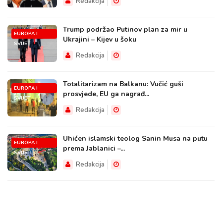
Redakcija
Trump podržao Putinov plan za mir u
EUROPA I
Ukrajini – Kijev u šoku
SVIJET
Redakcija
Totalitarizam na Balkanu: Vučić guši
EUROPA I
prosvjede, EU ga nagrađ...
SVIJET
Redakcija
Uhićen islamski teolog Sanin Musa na putu
EUROPA I
prema Jablanici –...
SVIJET
Redakcija