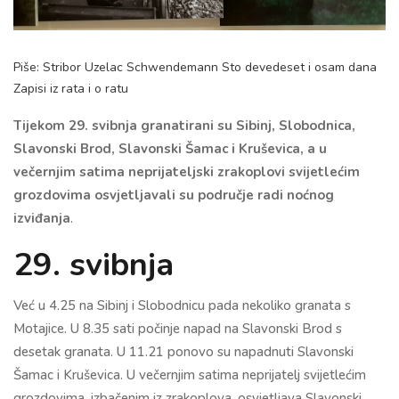
Piše: Stribor Uzelac Schwendemann Sto devedeset i osam dana
Zapisi iz rata i o ratu
Tijekom 29. svibnja granatirani su Sibinj, Slobodnica,
Slavonski Brod, Slavonski Šamac i Kruševica, a u
večernjim satima neprijateljski zrakoplovi svijetlećim
grozdovima osvjetljavali su područje radi noćnog
izviđanja
.
29. svibnja
Već u 4.25 na Sibinj i Slobodnicu pada nekoliko granata s
Motajice. U 8.35 sati počinje napad na Slavonski Brod s
desetak granata. U 11.21 ponovo su napadnuti Slavonski
Šamac i Kruševica. U večernjim satima neprijatelj svijetlećim
grozdovima, izbačenim iz zrakoplova, osvjetljava Slavonski