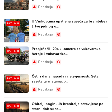
Redakcija
U Vinkovcima upaljena svijeća za branitelje i
RAT I MIR
žrtve jednog o...
Redakcija
Prepješačili 204 kilometra za vukovarske
RAT I MIR
heroje i Vukovarske...
Redakcija
Četiri dana napada i neizvjesnosti: Sela
RAT I MIR
zasuta granatama, p...
Redakcija
Obitelji poginulih branitelja ostavljene po
RAT I MIR
strani dok su se...