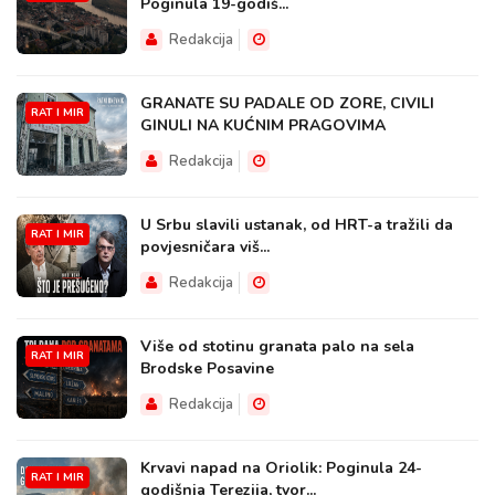
Poginula 19-godiš...
Redakcija
GRANATE SU PADALE OD ZORE, CIVILI
RAT I MIR
GINULI NA KUĆNIM PRAGOVIMA
Redakcija
U Srbu slavili ustanak, od HRT-a tražili da
RAT I MIR
povjesničara viš...
Redakcija
Više od stotinu granata palo na sela
RAT I MIR
Brodske Posavine
Redakcija
Krvavi napad na Oriolik: Poginula 24-
RAT I MIR
godišnja Terezija, tvor...