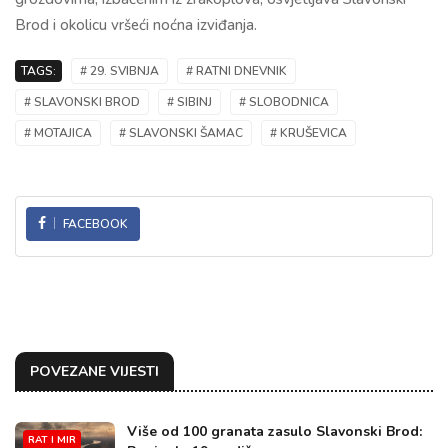
Brod i okolicu vršeći noćna izviđanja.
TAGS:
# 29. SVIBNJA
# RATNI DNEVNIK
# SLAVONSKI BROD
# SIBINJ
# SLOBODNICA
# MOTAJICA
# SLAVONSKI ŠAMAC
# KRUŠEVICA
FACEBOOK
POVEZANE VIJESTI
Više od 100 granata zasulo Slavonski Brod:
RAT I MIR