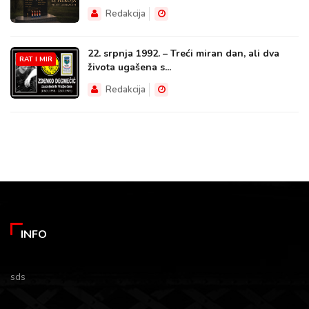
Redakcija
22. srpnja 1992. – Treći miran dan, ali dva
RAT I MIR
života ugašena s...
Redakcija
INFO
sds