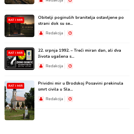
Redakcija
Obitelji poginulih branitelja ostavljene po
RAT I MIR
strani dok su se...
Redakcija
22. srpnja 1992. – Treći miran dan, ali dva
RAT I MIR
života ugašena s...
Redakcija
Prividni mir u Brodskoj Posavini prekinula
RAT I MIR
smrt civila u Sla...
Redakcija