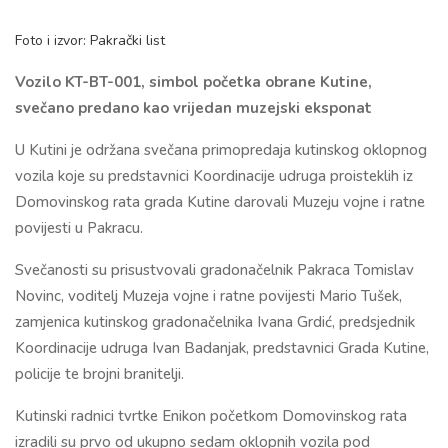
Foto i izvor: Pakrački list
Vozilo KT-BT-001, simbol početka obrane Kutine,
svečano predano kao vrijedan muzejski eksponat
U Kutini je održana svečana primopredaja kutinskog oklopnog
vozila koje su predstavnici Koordinacije udruga proisteklih iz
Domovinskog rata grada Kutine darovali Muzeju vojne i ratne
povijesti u Pakracu.
Svečanosti su prisustvovali gradonačelnik Pakraca Tomislav
Novinc, voditelj Muzeja voj­ne i ratne povijesti Mario Tušek,
zamjenica kutinskog gradonačelnika Ivana Grdić, predsjednik
Koordinacije udruga Ivan Badanjak, predstavnici Grada Kutine,
policije te brojni branitelji.
Kutinski radnici tvrtke Enikon početkom Domovinskog rata
izradili su prvo od ukupno sedam oklopnih vozila pod