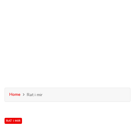
Home
Rat i mir
RAT I MIR