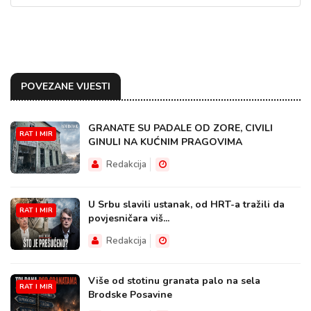
POVEZANE VIJESTI
GRANATE SU PADALE OD ZORE, CIVILI
RAT I MIR
GINULI NA KUĆNIM PRAGOVIMA
Redakcija
U Srbu slavili ustanak, od HRT-a tražili da
RAT I MIR
povjesničara viš...
Redakcija
Više od stotinu granata palo na sela
RAT I MIR
Brodske Posavine