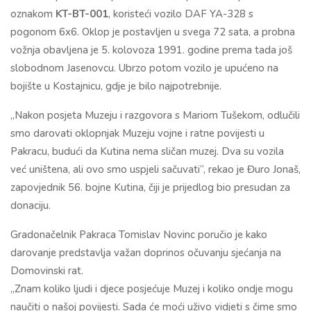
oznakom
KT-BT-001
, koristeći vozilo DAF YA-328 s
pogonom 6x6. Oklop je postavljen u svega 72 sata, a probna
vožnja obavljena je 5. kolovoza 1991. godine prema tada još
slobodnom Jasenovcu. Ubrzo potom vozilo je upućeno na
bojište u Kostajnicu, gdje je bilo najpotrebnije.
„Nakon posjeta Muzeju i razgovora s Mariom Tušekom, odlučili
smo darovati oklopnjak Muzeju vojne i ratne povijesti u
Pakracu, budući da Kutina nema sličan muzej. Dva su vozila
već uništena, ali ovo smo uspjeli sačuvati“, rekao je Đuro Jonaš,
zapovjednik 56. bojne Kutina, čiji je prijedlog bio presudan za
donaciju.
Gradonačelnik Pakraca Tomislav Novinc poručio je kako
darovanje predstavlja važan doprinos očuvanju sjećanja na
Domovinski rat.
„Znam koliko ljudi i djece posjećuje Muzej i koliko ondje mogu
naučiti o našoj povijesti. Sada će moći uživo vidjeti s čime smo