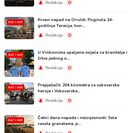
Redakcija
Krvavi napad na Oriolik: Poginula 24-
RAT I MIR
godišnja Terezija, tvor...
Redakcija
U Vinkovcima upaljena svijeća za branitelje i
RAT I MIR
žrtve jednog o...
Redakcija
Prepješačili 204 kilometra za vukovarske
RAT I MIR
heroje i Vukovarske...
Redakcija
Četiri dana napada i neizvjesnosti: Sela
RAT I MIR
zasuta granatama, p...