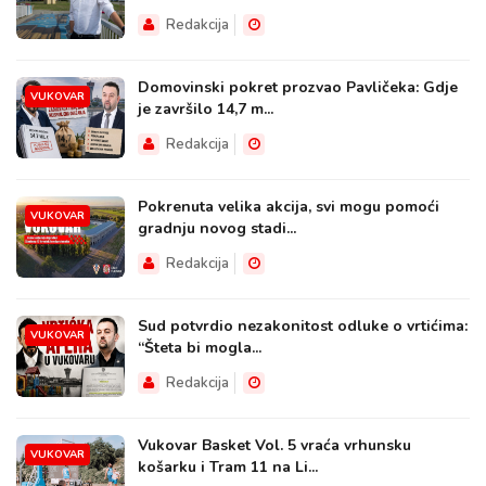
Redakcija
Domovinski pokret prozvao Pavličeka: Gdje
VUKOVAR
je završilo 14,7 m...
Redakcija
Pokrenuta velika akcija, svi mogu pomoći
VUKOVAR
gradnju novog stadi...
Redakcija
Sud potvrdio nezakonitost odluke o vrtićima:
VUKOVAR
“Šteta bi mogla...
Redakcija
Vukovar Basket Vol. 5 vraća vrhunsku
VUKOVAR
košarku i Tram 11 na Li...