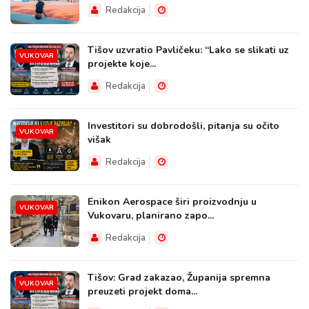
Redakcija
Tišov uzvratio Pavličeku: “Lako se slikati uz
VUKOVAR
projekte koje...
Redakcija
Investitori su dobrodošli, pitanja su očito
VUKOVAR
višak
Redakcija
Enikon Aerospace širi proizvodnju u
VUKOVAR
Vukovaru, planirano zapo...
Redakcija
Tišov: Grad zakazao, Županija spremna
VUKOVAR
preuzeti projekt doma...