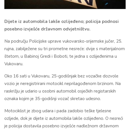
Dijete iz automobila lakše ozlijeđeno; policija podnosi
posebno izvješće državnom odvjetništvu.
Na području Policijske uprave vukovarsko-srijemske jučer, 25.
rujna, zabilježene su tri prometne nesreće: dvije s materijalnom
štetom, u Babinoj Gredi i Boboti, te jedna s ozlijeđenima u
Vukovaru.
Oko 16 sati u Vukovaru, 25-godišnjak bez vozačke dozvole
vozio je neregistrirani motocikl neprilagođenom brzinom. Na
raskrižju je udario u osobni automobil osječkih registarskih
oznaka kojim je 35-godišnji vozač skretao udesno.
Motociklist je zbog udara i pada zadobio teške tjelesne
ozljede, dok je dijete iz automobila lakše ozlijeđeno. O nesreći
je policija dostavila posebno izvješće nadležnom državnom