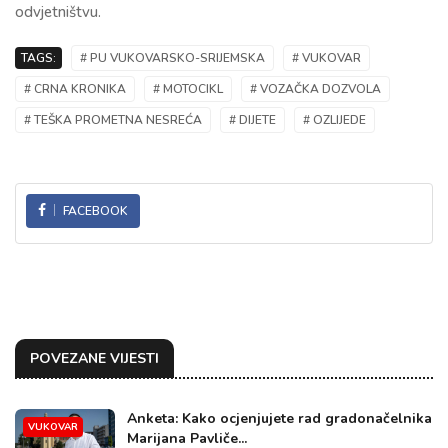
odvjetništvu.
TAGS:
# PU VUKOVARSKO-SRIJEMSKA
# VUKOVAR
# CRNA KRONIKA
# MOTOCIKL
# VOZAČKA DOZVOLA
# TEŠKA PROMETNA NESREĆA
# DIJETE
# OZLIJEDE
FACEBOOK
POVEZANE VIJESTI
Anketa: Kako ocjenjujete rad gradonačelnika
VUKOVAR
Marijana Pavliče...