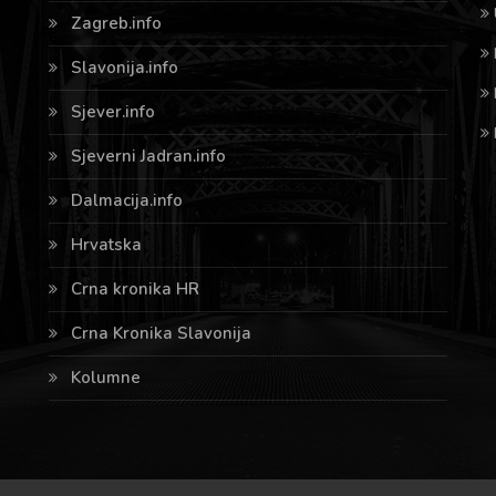
Zagreb.info
Slavonija.info
Sjever.info
Sjeverni Jadran.info
Dalmacija.info
Hrvatska
Crna kronika HR
Crna Kronika Slavonija
Kolumne