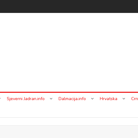
Sjeverni Jadran.info
Dalmacija.info
Hrvatska
Crn