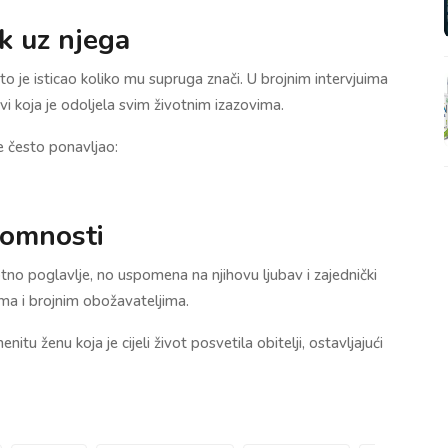
ek uz njega
sto je isticao koliko mu supruga znači. U brojnim intervjuima
vi koja je odoljela svim životnim izazovima.
e često ponavljao:
romnosti
tno poglavlje, no uspomena na njihovu ljubav i zajednički
jima i brojnim obožavateljima.
u ženu koja je cijeli život posvetila obitelji, ostavljajući