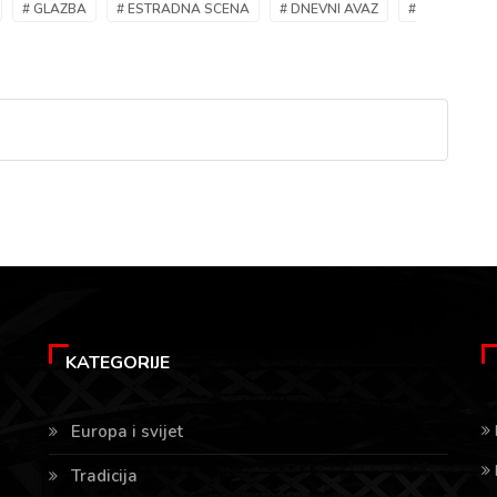
# GLAZBA
# ESTRADNA SCENA
# DNEVNI AVAZ
#
KATEGORIJE
Europa i svijet
Tradicija