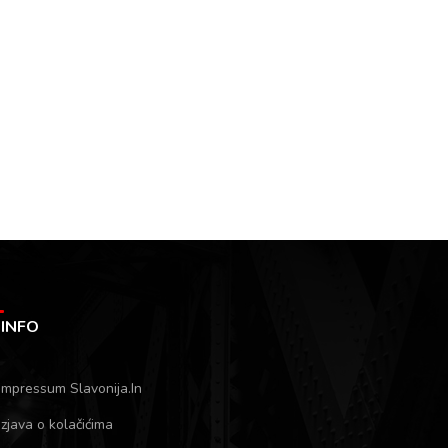
INFO
Impressum Slavonija.In
Izjava o kolačićima