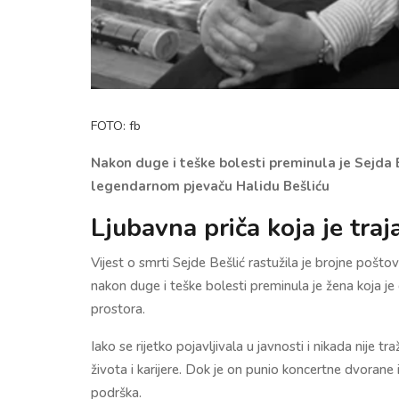
FOTO: fb
Nakon duge i teške bolesti preminula je Sejda B
legendarnom pjevaču Halidu Bešliću
Ljubavna priča koja je traj
Vijest o smrti Sejde Bešlić rastužila je brojne pošto
nakon duge i teške bolesti preminula je žena koja je
prostora.
Iako se rijetko pojavljivala u javnosti i nikada nije 
života i karijere. Dok je on punio koncertne dvorane i
podrška.