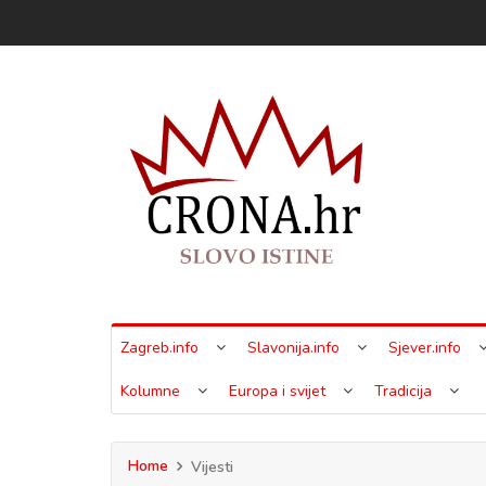
Zagreb.info
Slavonija.info
Sjever.info
Kolumne
Europa i svijet
Tradicija
Home
Vijesti