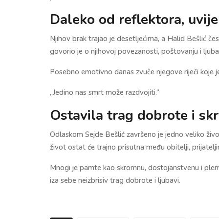
Daleko od reflektora, uvij
Njihov brak trajao je desetljećima, a Halid Bešlić če
govorio je o njihovoj povezanosti, poštovanju i ljuba
Posebno emotivno danas zvuče njegove riječi koje j
„Jedino nas smrt može razdvojiti.“
Ostavila trag dobrote i sk
Odlaskom Sejde Bešlić završeno je jedno veliko živo
život ostat će trajno prisutna među obitelji, prijatel
Mnogi je pamte kao skromnu, dostojanstvenu i plemenit
iza sebe neizbrisiv trag dobrote i ljubavi.