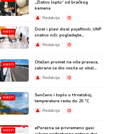
„Zlatnu loptu“ od bračkog
kamena
Redakcija
Dizel i plavi dizel pojeftinili, UNP
VIJESTI
znatno niži: pogledajte...
Redakcija
Otežan promet na više pravaca,
VIJESTI
zabrane za dio vozila uz obal...
Redakcija
Sunčano i toplo u Hrvatskoj,
VIJESTI
temperature rastu do 25 °C
Redakcija
ePorezna se privremeno gasi:
VIJESTI
usluge nedostupne gotovo dva