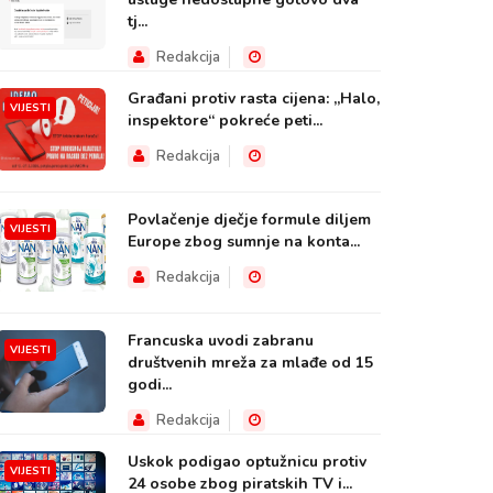
tj...
Redakcija
Građani protiv rasta cijena: „Halo,
VIJESTI
inspektore“ pokreće peti...
Redakcija
Povlačenje dječje formule diljem
VIJESTI
Europe zbog sumnje na konta...
Redakcija
Francuska uvodi zabranu
VIJESTI
društvenih mreža za mlađe od 15
godi...
Redakcija
Uskok podigao optužnicu protiv
VIJESTI
24 osobe zbog piratskih TV i...