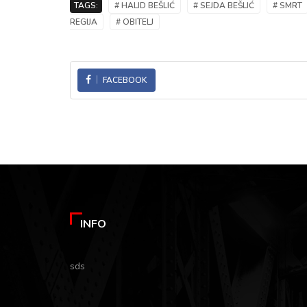
TAGS:
# HALID BEŠLIĆ
# SEJDA BEŠLIĆ
# SMRT
REGIJA
# OBITELJ
FACEBOOK
INFO
sds