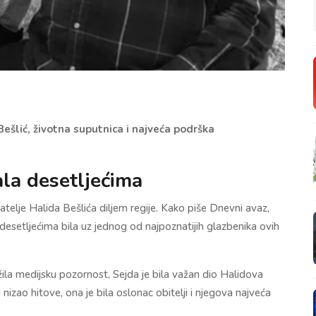
ešlić, životna suputnica i najveća podrška
ala desetljećima
vatelje Halida Bešlića diljem regije. Kako piše Dnevni avaz,
 desetljećima bila uz jednog od najpoznatijih glazbenika ovih
tražila medijsku pozornost, Sejda je bila važan dio Halidova
 nizao hitove, ona je bila oslonac obitelji i njegova najveća