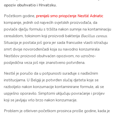
opoziv obuhvatio i Hrvatsku.
Početkom godine,
prenijeli smo priopćenje Nestlé Adriatic
kompanije, jednih od najvećih svjetskih proizvođača, da
povlače dječju formulu s tržišta nakon sumnje na kontaminaciju
cereulidom, toksinom koji proizvodi bakterija
Bacillus cereus
.
Situacija je postala još gora jer sada francuske vlasti istražuju
smrt dvoje novorođenčadi koja su navodno konzumirala
Nestléov proizvod obuhvaćen opozivom, no uzročno-
posljedična veza još nije znanstveno potvrđena.
Nestlé je poručio da u potpunosti surađuje s nadležnim
institucijama. U Belgiji je potvrđen slučaj djeteta koje se
razboljelo nakon konzumacije kontaminirane formule, ali se
uspješno oporavilo. Simptomi uključuju povraćanje i proljev
koji se javljaju vrlo brzo nakon konzumacije.
Problem je otkriven početkom prosinca prošle godine, kada je