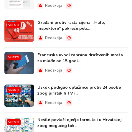
Redakcija
Građani protiv rasta cijena: „Halo,
VIJESTI
inspektore“ pokreće peti...
Redakcija
Francuska uvodi zabranu društvenih mreža
VIJESTI
za mlađe od 15 godi...
Redakcija
Uskok podigao optužnicu protiv 24 osobe
VIJESTI
zbog piratskih TV i...
Redakcija
Nestlé povlači dječje formule i u Hrvatskoj
VIJESTI
zbog mogućeg tok...