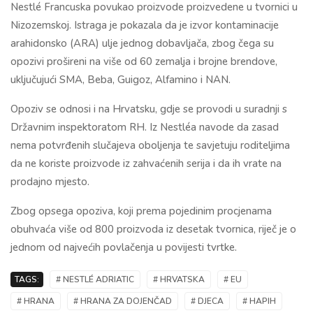
Nestlé Francuska povukao proizvode proizvedene u tvornici u
Nizozemskoj. Istraga je pokazala da je izvor kontaminacije
arahidonsko (ARA) ulje jednog dobavljača, zbog čega su
opozivi prošireni na više od 60 zemalja i brojne brendove,
uključujući SMA, Beba, Guigoz, Alfamino i NAN.
Opoziv se odnosi i na Hrvatsku, gdje se provodi u suradnji s
Državnim inspektoratom RH. Iz Nestléa navode da zasad
nema potvrđenih slučajeva oboljenja te savjetuju roditeljima
da ne koriste proizvode iz zahvaćenih serija i da ih vrate na
prodajno mjesto.
Zbog opsega opoziva, koji prema pojedinim procjenama
obuhvaća više od 800 proizvoda iz desetak tvornica, riječ je o
jednom od najvećih povlačenja u povijesti tvrtke.
TAGS:
# NESTLÉ ADRIATIC
# HRVATSKA
# EU
# HRANA
# HRANA ZA DOJENČAD
# DJECA
# HAPIH