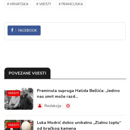
# HRVATSKA
# VIJESTI
# FRANCUSKA
FACEBOOK
POVEZANE VIJESTI
Preminula supruga Halida Bešlića: „Jedino
VIJESTI
nas smrt može razd...
Redakcija
Luka Modrić dobio unikatnu „Zlatnu loptu“
VIJESTI
od bračkog kamena