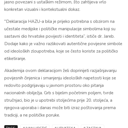
jasno povezani s ustaškim režimom, što zahtijeva vrlo
konkretan vizualni i kontekstualni dokaz.
"Deklaracija HAZU-a bila je prijeko potrebna s obzirom na
učestale medijske i političke manipulacije simbolima koji su
sastavni dio hrvatske povijesti i identiteta“, ističe dr. Jareb.
Dodaje kako je važno razlikovati autentične povijesne simbole
od ideoloških zloupotreba, koje se često koriste za političko
etiketiranje.
Akademija ovom deklaracijom želi doprinijeti razjašnjavanju
povijesnih činjenica i smanjenju ideoloških napetosti koje se
redovito podgrijavaju u javnom prostoru oko pitanja
nacionalnih obilježja. Grb s bijelim početnim poljem, tvrde
stručnjaci, bio je u upotrebi stoljećima prije 20. stoljeća, a
njegova uporaba i danas može biti izraz poštovanja prema
tradiciji, a ne političke poruke.