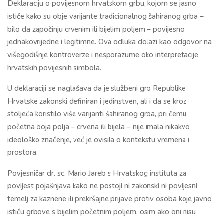
Deklaraciju o povijesnom hrvatskom grbu, kojom se jasno
ističe kako su obje varijante tradicionalnog šahiranog grba –
bilo da započinju crvenim ili bijelim poljem – povijesno
jednakovrijedne i legitimne. Ova odluka dolazi kao odgovor na
višegodišnje kontroverze i nesporazume oko interpretacije
hrvatskih povijesnih simbola.
U deklaraciji se naglašava da je službeni grb Republike
Hrvatske zakonski definiran i jedinstven, ali i da se kroz
stoljeća koristilo više varijanti šahiranog grba, pri čemu
početna boja polja – crvena ili bijela – nije imala nikakvo
ideološko značenje, već je ovisila o kontekstu vremena i
prostora.
Povjesničar dr. sc. Mario Jareb s Hrvatskog instituta za
povijest pojašnjava kako ne postoji ni zakonski ni povijesni
temelj za kaznene ili prekršajne prijave protiv osoba koje javno
ističu grbove s bijelim početnim poljem, osim ako oni nisu