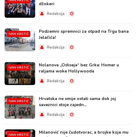
IVAN HRSTIĆ
džokeri
Redakcija
Podzemni spremnici za otpad na Trgu bana
IVAN HRSTIĆ
Jelačića!
Redakcija
Nolanova „Odiseja“ bez Grka: Homer u
IVAN HRSTIĆ
raljama woke Hollywooda
Redakcija
Hrvatska ne smije ostati sama dok joj
IVAN HRSTIĆ
saveznici stoje zajedn...
Redakcija
Milanović nije čudotvorac, a brojke koje mu
IVAN HRSTIĆ