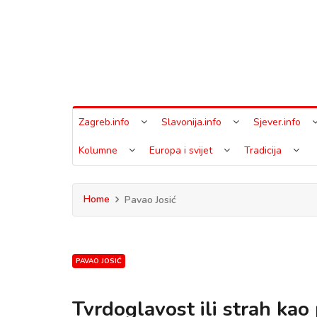
Zagreb.info
Slavonija.info
Sjever.info
Kolumne
Europa i svijet
Tradicija
Home
Pavao Josić
PAVAO JOSIĆ
Tvrdoglavost ili strah kao