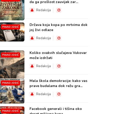
da ga prošlost zauvijek zar...
Redakcija
Država koja kopa po mrtvima dok
PAVAO JOSIĆ
joj živi odlaze
Redakcija
Koliko ovakvih slučajeva Vukovar
PAVAO JOSIĆ
može izdržati
Redakcija
Mala škola demokracije: kako vas
PAVAO JOSIĆ
prave budalama dok režu gra...
Redakcija
Facebook generali i tišina oko
PAVAO JOSIĆ
deset milijuna kuna