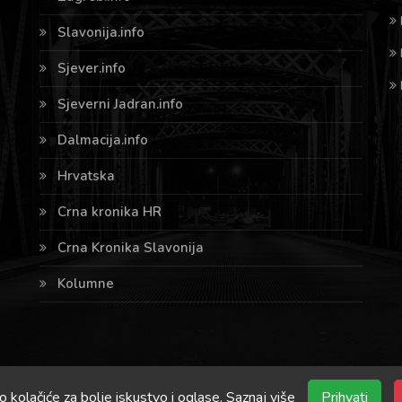
Slavonija.info
Sjever.info
Sjeverni Jadran.info
Dalmacija.info
Hrvatska
Crna kronika HR
Crna Kronika Slavonija
Kolumne
o kolačiće za bolje iskustvo i oglase.
Saznaj više
Prihvati