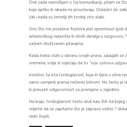
Dok sada razmišljam o toj komunikaciji, pitam se št
koje rijetko ili nikada ne proučavaju. Dolazim do za
čak i kada su temelji tih tvrdnji vrlo slabi.
Ono što me posebno frustrira jest spremnost ljudi d
arheološkog nalazišta ili sitnih detalja u razgovoru
važnim društvenim pitanjima.
Kada treba stati u obranu svojih prava, zalagati se z
vremena, volje ili osjećaju da to
”nije njihova odgov
Ironično, ta ista tvrdoglavost, koja ih tjera u sitne 
samo usmjerili prema nečemu bitnom. No često je lak
ili preuzeti odgovornost za promjene u zajednici.
Na kraju, tvrdoglavost često služi kao štit iza koje
vrijeme da se zapitamo što je zapravo važno ? dokazi
rado živjeli.