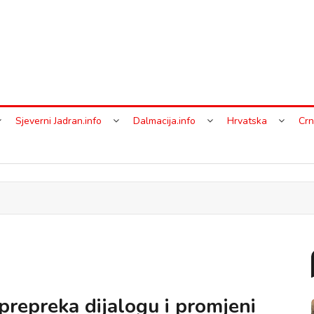
Sjeverni Jadran.info
Dalmacija.info
Hrvatska
Crn
 prepreka dijalogu i promjeni