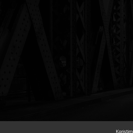
Koristim
Crona.hr/Slavonija.in © 2026 Sva prava pridrzana.