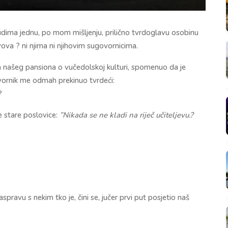
udima jednu, po mom mišljenju, prilično tvrdoglavu osobinu
vova ? ni njima ni njihovim sugovornicima.
našeg pansiona o vučedolskoj kulturi, spomenuo da je
vornik me odmah prekinuo tvrdeći:
?
e stare poslovice:
”Nikada se ne kladi na riječ učiteljevu.?
raspravu s nekim tko je, čini se, jučer prvi put posjetio naš