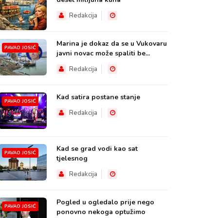
Redakcija
Marina je dokaz da se u Vukovaru
PAVAO JOSIĆ
javni novac može spaliti be...
Redakcija
Kad satira postane stanje
PAVAO JOSIĆ
Redakcija
Kad se grad vodi kao sat
PAVAO JOSIĆ
tjelesnog
Redakcija
Pogled u ogledalo prije nego
PAVAO JOSIĆ
ponovno nekoga optužimo