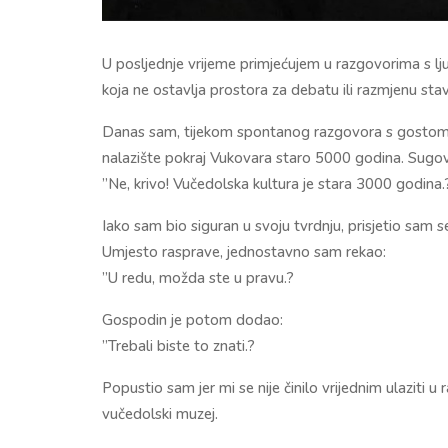
U posljednje vrijeme primjećujem u razgovorima s lj
koja ne ostavlja prostora za debatu ili razmjenu sta
Danas sam, tijekom spontanog razgovora s gostom 
nalazište pokraj Vukovara staro 5000 godina. Sugo
”Ne, krivo! Vučedolska kultura je stara 3000 godina.
Iako sam bio siguran u svoju tvrdnju, prisjetio sam s
Umjesto rasprave, jednostavno sam rekao:
”U redu, možda ste u pravu.?
Gospodin je potom dodao:
”Trebali biste to znati.?
Popustio sam jer mi se nije činilo vrijednim ulaziti u 
vučedolski muzej.