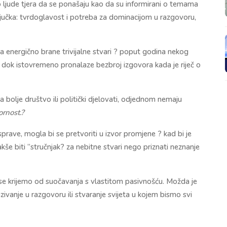
o ljude tjera da se ponašaju kao da su informirani o temama
ključka: tvrdoglavost i potreba za dominacijom u razgovoru,
a energično brane trivijalne stvari ? poput godina nekog
 ? dok istovremeno pronalaze bezbroj izgovora kada je riječ o
a bolje društvo ili politički djelovati, odjednom nemaju
ornost.?
rasprave, mogla bi se pretvoriti u izvor promjene ? kad bi je
še biti ”stručnjak? za nebitne stvari nego priznati neznanje
g se krijemo od suočavanja s vlastitom pasivnošću. Možda je
vanje u razgovoru ili stvaranje svijeta u kojem bismo svi