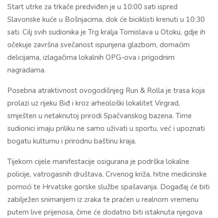
Start utrke za trkače predviđen je u 10:00 sati ispred
Slavonske kuće u Bošnjacima, dok će biciklisti krenuti u 10:30
sati. Cilj svih sudionika je Trg kralja Tomislava u Otoku, gdje ih
očekuje završna svečanost ispunjena glazbom, domaćim
delicijama, izlagačima lokalnih OPG-ova i prigodnim
nagradama.
Posebna atraktivnost ovogodišnjeg Run & Rolla je trasa koja
prolazi uz rijeku Biđ i kroz arheološki lokalitet Virgrad,
smješten u netaknutoj prirodi Spačvanskog bazena. Time
sudionici imaju priliku ne samo uživati u sportu, već i upoznati
bogatu kulturnu i prirodnu baštinu kraja.
Tijekom cijele manifestacije osigurana je podrška lokalne
policije, vatrogasnih društava, Crvenog križa, hitne medicinske
pomoći te Hrvatske gorske službe spašavanja. Događaj će biti
zabilježen snimanjem iz zraka te praćen u realnom vremenu
putem live prijenosa, čime će dodatno biti istaknuta njegova