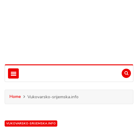
Home
Vukovarsko-srijemska.info
VUKOVARSKO-SRIJEMSKA.INFO