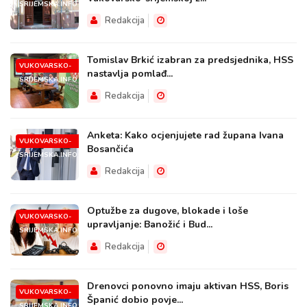
SRIJEMSKA.INFO
Redakcija
Tomislav Brkić izabran za predsjednika, HSS
VUKOVARSKO-
nastavlja pomlađ...
SRIJEMSKA.INFO
Redakcija
Anketa: Kako ocjenjujete rad župana Ivana
VUKOVARSKO-
Bosančića
SRIJEMSKA.INFO
Redakcija
Optužbe za dugove, blokade i loše
VUKOVARSKO-
upravljanje: Banožić i Bud...
SRIJEMSKA.INFO
Redakcija
Drenovci ponovno imaju aktivan HSS, Boris
VUKOVARSKO-
Španić dobio povje...
SRIJEMSKA.INFO