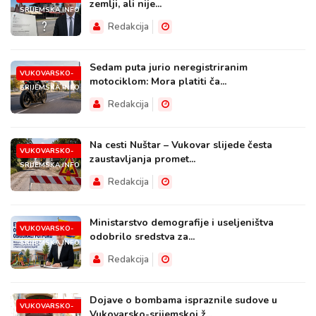
zemlji, ali nije...
SRIJEMSKA.INFO
Redakcija
Sedam puta jurio neregistriranim
VUKOVARSKO-
motociklom: Mora platiti ča...
SRIJEMSKA.INFO
Redakcija
Na cesti Nuštar – Vukovar slijede česta
VUKOVARSKO-
zaustavljanja promet...
SRIJEMSKA.INFO
Redakcija
Ministarstvo demografije i useljeništva
VUKOVARSKO-
odobrilo sredstva za...
SRIJEMSKA.INFO
Redakcija
Dojave o bombama ispraznile sudove u
VUKOVARSKO-
Vukovarsko-srijemskoj ž...