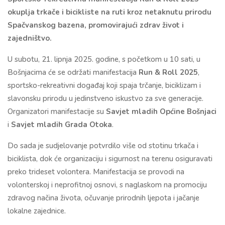
okuplja trkače i bicikliste na ruti kroz netaknutu prirodu
Spačvanskog bazena, promovirajući zdrav život i
zajedništvo.
U subotu, 21. lipnja 2025. godine, s početkom u 10 sati, u
Bošnjacima će se održati manifestacija
Run & Roll 2025
,
sportsko-rekreativni događaj koji spaja trčanje, biciklizam i
slavonsku prirodu u jedinstveno iskustvo za sve generacije.
Organizatori manifestacije
su
Savjet mladih Općine Bošnjaci
i
Savjet mladih Grada Otoka
.
Do sada je sudjelovanje potvrdilo više od stotinu trkača i
biciklista, dok će organizaciju i sigurnost na terenu osiguravati
preko trideset volontera. Manifestacija se provodi na
volonterskoj i neprofitnoj osnovi, s naglaskom na promociju
zdravog načina života, očuvanje prirodnih ljepota i jačanje
lokalne zajednice.