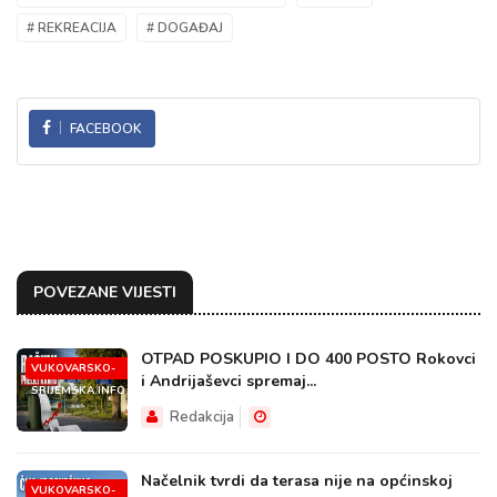
# REKREACIJA
# DOGAĐAJ
FACEBOOK
POVEZANE VIJESTI
OTPAD POSKUPIO I DO 400 POSTO Rokovci
VUKOVARSKO-
i Andrijaševci spremaj...
SRIJEMSKA.INFO
Redakcija
Načelnik tvrdi da terasa nije na općinskoj
VUKOVARSKO-