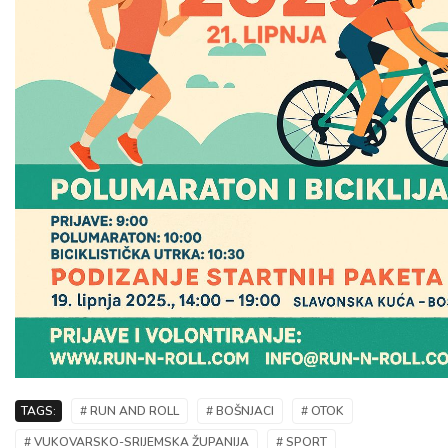
TAGS:
# RUN AND ROLL
# BOŠNJACI
# OTOK
# VUKOVARSKO-SRIJEMSKA ŽUPANIJA
# SPORT