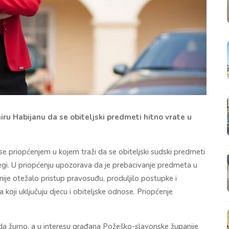
ru Habijanu da se obiteljski predmeti hitno vrate u
se priopćenjem u kojem traži da se obiteljski sudski predmeti
i. U priopćenju upozorava da je prebacivanje predmeta u
e otežalo pristup pravosuđu, produljilo postupke i
koji uključuju djecu i obiteljske odnose. Priopćenje
da žurno, a u interesu građana Požeško-slavonske županije