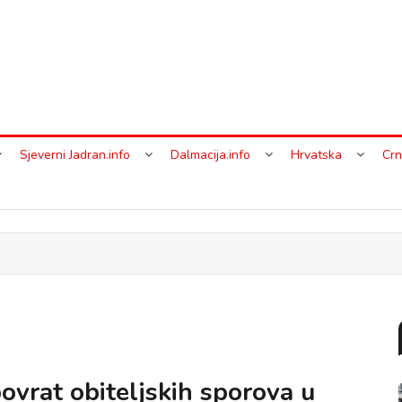
Sjeverni Jadran.info
Dalmacija.info
Hrvatska
Crn
 povrat obiteljskih sporova u