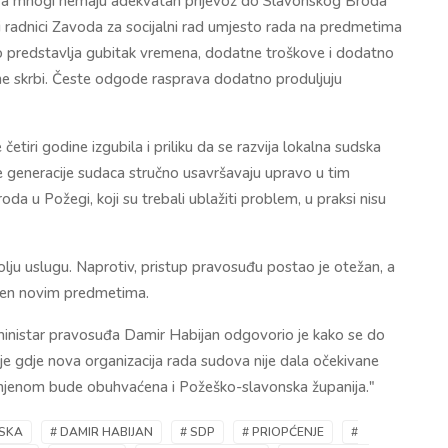
, a mnogi nemaju adekvatan prijevoz do Slavonskog Broda
i radnici Zavoda za socijalni rad umjesto rada na predmetima
to predstavlja gubitak vremena, dodatne troškove i dodatno
ne skrbi. Česte odgode rasprava dodatno produljuju
tiri godine izgubila i priliku da se razvija lokalna sudska
e generacije sudaca stručno usavršavaju upravo u tim
a u Požegi, koji su trebali ublažiti problem, u praksi nisu
olju uslugu. Naprotiv, pristup pravosuđu postao je otežan, a
ćen novim predmetima.
a ministar pravosuđa Damir Habijan odgovorio je kako se do
je gdje nova organizacija rada sudova nije dala očekivane
mjenom bude obuhvaćena i Požeško-slavonska županija."
SKA
# DAMIR HABIJAN
# SDP
# PRIOPĆENJE
#