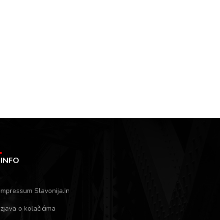
INFO
Impressum Slavonija.In
Izjava o kolačićima