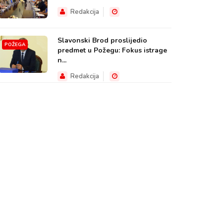
Redakcija
Slavonski Brod proslijedio
POŽEGA
predmet u Požegu: Fokus istrage
n...
Redakcija