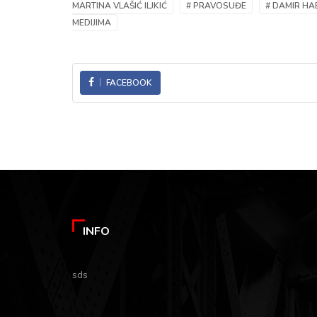
MARTINA VLAŠIĆ ILJKIĆ
# PRAVOSUĐE
# DAMIR HA
MEDIJIMA
FACEBOOK
INFO
sds