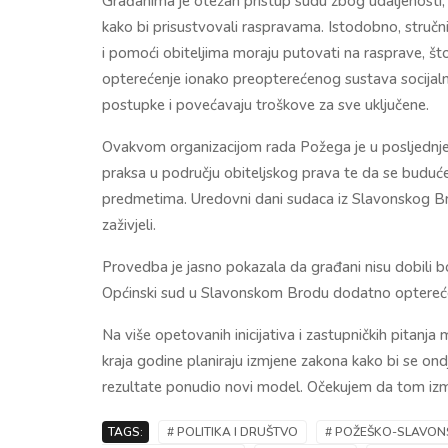
Građanima je otežan pristup sudu zbog udaljenosti
kako bi prisustvovali raspravama. Istodobno, stručn
i pomoći obiteljima moraju putovati na rasprave, š
opterećenje ionako preopterećenog sustava socijal
postupke i povećavaju troškove za sve uključene.
Ovakvom organizacijom rada Požega je u posljednje če
praksa u području obiteljskog prava te da se buduć
predmetima. Uredovni dani sudaca iz Slavonskog Brod
zaživjeli.
Provedba je jasno pokazala da građani nisu dobili b
Općinski sud u Slavonskom Brodu dodatno optere
Na više opetovanih inicijativa i zastupničkih pitanj
kraja godine planiraju izmjene zakona kako bi se ond
rezultate ponudio novi model. Očekujem da tom iz
TAGS:
# POLITIKA I DRUŠTVO
# POŽEŠKO-SLAVON