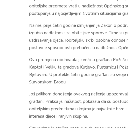
obiteljske predmete vrati u nadležnost Općinskog su
postupanje u najosjetljivijim životnim situacijama gr
Naime, prije četiri godine izmijenjen je Zakon o podr
izgubio nadležnost za obiteljske sporove. Time su p
uzdržavanje djece, roditeljsku skrb, osobne odnose rod
poslovne sposobnosti prebačeni u nadležnost Opć
Ova promjena obuhvatila je većinu građana Požeško-
Kaptol i Veliku te gradove Kutjevo, Pleternicu i Pož
Bjelovaru. U protekle četiri godine građani su svoje n
Slavonskom Brodu.
Još prilikom donošenja ovakvog rješenja upozoravala
građani. Praksa je, nažalost, pokazala da su postupci 
obiteljskim predmetima u kojima je najvažnije brzo i
interesa djece i ranjivih skupina.