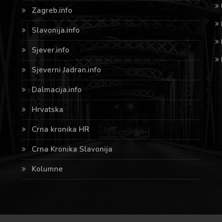
Zagreb.info
Slavonija.info
Sjever.info
Sjeverni Jadran.info
Dalmacija.info
Hrvatska
Crna kronika HR
Crna Kronika Slavonija
Kolumne