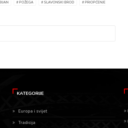
BIJAN
# POŽEGA
# SLAVONSKI BROD
# PRIOPĆENJE
KATEGORIJE
Europa i svijet
Tradicija