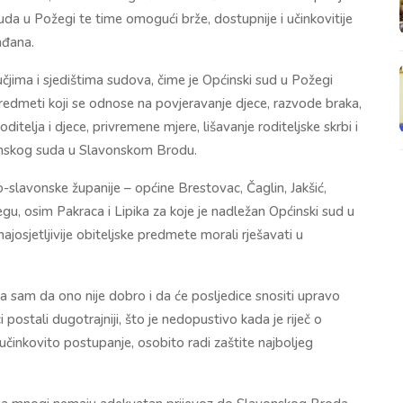
da u Požegi te time omogući brže, dostupnije i učinkovitije
ađana.
učjima i sjedištima sudova, čime je Općinski sud u Požegi
redmeti koji se odnose na povjeravanje djece, razvode braka,
itelja i djece, privremene mjere, lišavanje roditeljske skrbi i
inskog suda u Slavonskom Brodu.
slavonske županije – općine Brestovac, Čaglin, Jakšić,
egu, osim Pakraca i Lipika za koje je nadležan Općinski sud u
ajosjetljivije obiteljske predmete morali rješavati u
 sam da ono nije dobro i da će posljedice snositi upravo
postali dugotrajniji, što je nedopustivo kada je riječ o
 učinkovito postupanje, osobito radi zaštite najboljeg