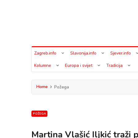
Zagreb.info
Slavonija.info
Sjever.info
Kolumne
Europa i svijet
Tradicija
Home
Požega
POŽEGA
Martina Vlašić Iljkić traži