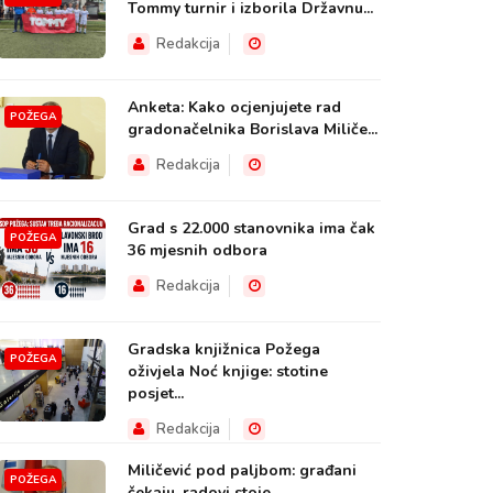
Tommy turnir i izborila Državnu...
Redakcija
Anketa: Kako ocjenjujete rad
POŽEGA
gradonačelnika Borislava Miliče...
Redakcija
Grad s 22.000 stanovnika ima čak
POŽEGA
36 mjesnih odbora
Redakcija
Gradska knjižnica Požega
POŽEGA
oživjela Noć knjige: stotine
posjet...
Redakcija
Miličević pod paljbom: građani
POŽEGA
čekaju, radovi stoje