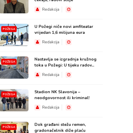
Redakcija
U Požegi niče novi amfiteatar
POŽEGA
vrijedan 1,6 milijuna eura
Redakcija
Nastavlja se izgradnja kružnog
POŽEGA
toka u Požegi: U tijeku radov...
Redakcija
Stadion NK Slavonija –
POŽEGA
neodgovornost ili kriminal!
Redakcija
Dok građani stežu remen,
POŽEGA
gradonačelnik diže plaću