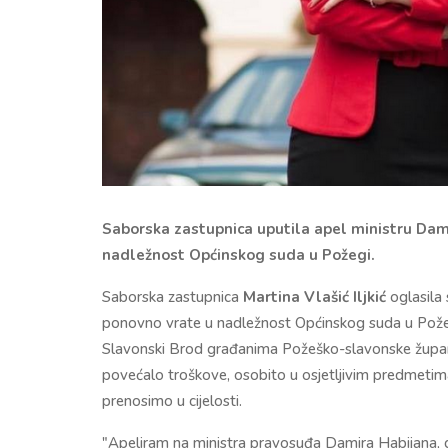
Saborska zastupnica uputila apel ministru Dami
nadležnost Općinskog suda u Požegi.
Saborska zastupnica
Martina Vlašić Iljkić
oglasila 
ponovno vrate u nadležnost Općinskog suda u Požeg
Slavonski Brod građanima Požeško-slavonske županij
povećalo troškove, osobito u osjetljivim predmetima 
prenosimo u cijelosti.
"Apeliram na ministra pravosuđa Damira Habijana, 