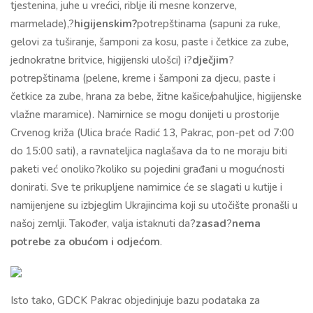
tjestenina, juhe u vrećici, riblje ili mesne konzerve,
marmelade),?
higijenskim?
potrepštinama (sapuni za ruke,
gelovi za tuširanje, šamponi za kosu, paste i četkice za zube,
jednokratne britvice, higijenski ulošci) i?
dječjim
?
potrepštinama (pelene, kreme i šamponi za djecu, paste i
četkice za zube, hrana za bebe, žitne kašice/pahuljice, higijenske
vlažne maramice). Namirnice se mogu donijeti u prostorije
Crvenog križa (Ulica braće Radić 13, Pakrac, pon-pet od 7:00
do 15:00 sati), a ravnateljica naglašava da to ne moraju biti
paketi već onoliko?koliko su pojedini građani u mogućnosti
donirati. Sve te prikupljene namirnice će se slagati u kutije i
namijenjene su izbjeglim Ukrajincima koji su utočište pronašli u
našoj zemlji. Također, valja istaknuti da?
zasad
?
nema
potrebe za obućom i odjećom
.
Isto tako, GDCK Pakrac objedinjuje bazu podataka za