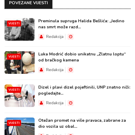
POVEZANE VIJESTI
Preminula supruga Halida Bešlića: „Jedino
VIJESTI
nas smrt može razd...
Redakcija
Luka Modrić dobio unikatnu „Zlatnu loptu“
VIJESTI
od bračkog kamena
Redakcija
Dizel i plavi dizel pojeftinili, UNP znatno niži:
VIJESTI
pogledajte...
Redakcija
Otežan promet na više pravaca, zabrane za
VIJESTI
dio vozila uz obal...