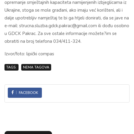
opremanje smještajnih kapaciteta namijenjenih izbjeglicama iz
Ukrajine, stoga se mole građani, ako imaju već korišteni, ali i
dalje upotrebljiv namještaj te bi ga htjeli donirati, da se jave na
e-mail: strucna.sluzba.gdck.pakrac@gmail.com ili dođu osobno
u GDCK Pakrac. Za sve ostale informacije možete?im se
obratiti na broj telefona 034/411-324.
Izvor/foto: lipički compas
TAGS:
NEMA TAGOVA
FACEBOOK