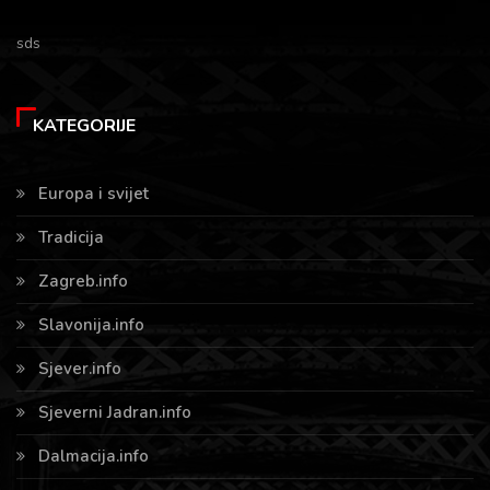
sds
KATEGORIJE
Europa i svijet
Tradicija
Zagreb.info
Slavonija.info
Sjever.info
Sjeverni Jadran.info
Dalmacija.info