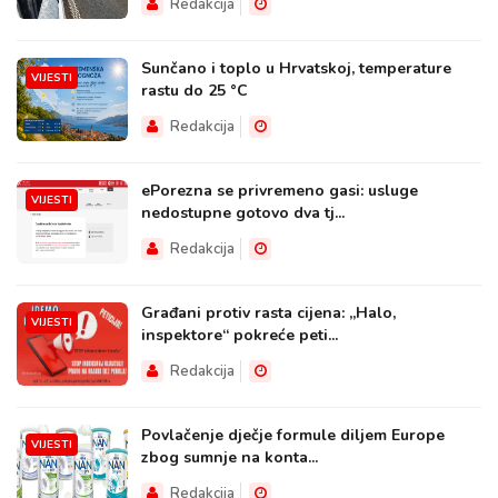
Redakcija
Sunčano i toplo u Hrvatskoj, temperature
VIJESTI
rastu do 25 °C
Redakcija
ePorezna se privremeno gasi: usluge
VIJESTI
nedostupne gotovo dva tj...
Redakcija
Građani protiv rasta cijena: „Halo,
VIJESTI
inspektore“ pokreće peti...
Redakcija
Povlačenje dječje formule diljem Europe
VIJESTI
zbog sumnje na konta...
Redakcija