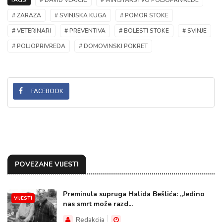
TAGS:
# DAVID VLAJČIĆ
# MINISTARSTVO POLJOPRIVREDE
# ZARAZA
# SVINJSKA KUGA
# POMOR STOKE
# VETERINARI
# PREVENTIVA
# BOLESTI STOKE
# SVINJE
# POLJOPRIVREDA
# DOMOVINSKI POKRET
FACEBOOK
POVEZANE VIJESTI
Preminula supruga Halida Bešlića: „Jedino
VIJESTI
nas smrt može razd...
Redakcija