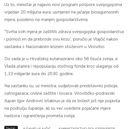
Uz to, ministar je najavio novi program potpore svinjogojcima
vrijedan 20 milijuna eura, usmjeren na jačanje biosigurnosnih
mjera, posebno na manjim gospodarstvima.
"Svrha svih mjera je zaštititi zdrava svinjogojska gospodarstva
i pomoći im da prebrode ovu krizu“, poručio je Vlajčić nakon
sastanka s Nacionalnim kriznim stožerom u Virovitici.
Do sada je u Hrvatskoj eutanazirano oko 56 tisuća svinja, a
Vlada planira i repopulaciju stočnog fonda kroz ulaganja od
1,33 milijarde eura do 2030. godine.
Na sastanku su, uz ministra, sudjelovali predstavnici policije,
vatrogasaca, civilne zaštite i lovaca. Virovitičko-podravski
župan Igor Andrović istaknuo je da se bolest još nije pojavila
na području županije, ali su već uvedene pojačane mjere
nadzora i ograničenja prometa svinja.