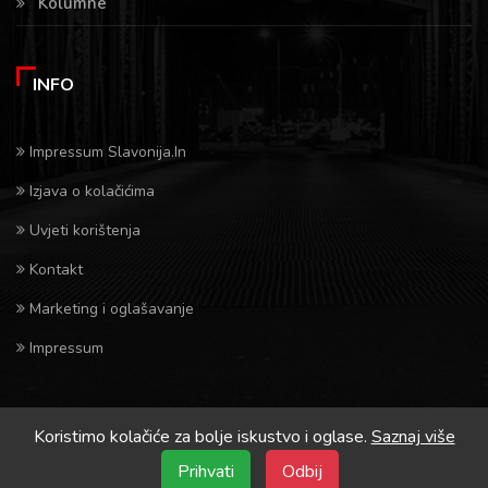
Kolumne
INFO
Impressum Slavonija.In
Izjava o kolačićima
Uvjeti korištenja
Kontakt
Marketing i oglašavanje
Impressum
Koristimo kolačiće za bolje iskustvo i oglase.
Saznaj više
Prihvati
Odbij
Crona.hr/Slavonija.in © 2026 Sva prava pridrzana.