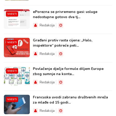
ePorezna se privremeno gasi: usluge
VIJESTI
nedostupne gotovo dva tj...
Redakcija
Građani protiv rasta cijena: „Halo,
VIJESTI
inspektore“ pokreće peti...
Redakcija
Povlačenje dječje formule diljem Europe
VIJESTI
zbog sumnje na konta...
Redakcija
Francuska uvodi zabranu društvenih mreža
VIJESTI
za mlađe od 15 godi...
Redakcija