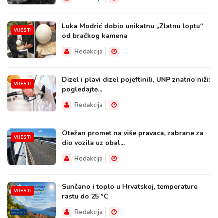
Luka Modrić dobio unikatnu „Zlatnu loptu“
VIJESTI
od bračkog kamena
Redakcija
Dizel i plavi dizel pojeftinili, UNP znatno niži:
VIJESTI
pogledajte...
Redakcija
Otežan promet na više pravaca, zabrane za
VIJESTI
dio vozila uz obal...
Redakcija
Sunčano i toplo u Hrvatskoj, temperature
VIJESTI
rastu do 25 °C
Redakcija