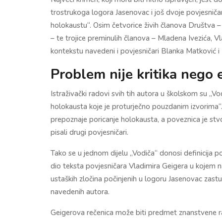
trostrukoga logora Jasenovac i još dvoje povjesničara
holokaustu“. Osim četvorice živih članova Društva – 
– te trojice preminulih članova – Mladena Ivezića, 
kontekstu navedeni i povjesničari Blanka Matković i
Problem nije kritika nego 
Istraživački radovi svih tih autora u školskom su „
holokausta koje je proturječno pouzdanim izvorima“. 
prepoznaje poricanje holokausta, a poveznica je stvo
pisali drugi povjesničari.
Tako se u jednom dijelu „Vodiča“ donosi definicija por
dio teksta povjesničara Vladimira Geigera u kojem na
ustaških zločina počinjenih u logoru Jasenovac zastu
navedenih autora.
Geigerova rečenica može biti predmet znanstvene ra