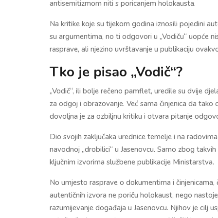
antisemitizmom niti s poricanjem holokausta.
Na kritike koje su tijekom godina iznosili pojedini a
su argumentima, no ti odgovori u „Vodiču“ uopće nisu
rasprave, ali njezino uvrštavanje u publikaciju ovakv
Tko je pisao „Vodič“?
„Vodič“, ili bolje rečeno pamflet, uredile su dvije dj
za odgoj i obrazovanje. Već sama činjenica da tako os
dovoljna je za ozbiljnu kritiku i otvara pitanje odgov
Dio svojih zaključaka urednice temelje i na radovim
navodnoj „drobilici“ u Jasenovcu. Samo zbog takvih 
ključnim izvorima službene publikacije Ministarstva.
No umjesto rasprave o dokumentima i činjenicama, č
autentičnih izvora ne poriču holokaust, nego nastoje o
razumijevanje događaja u Jasenovcu. Njihov je cilj usp