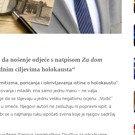
 da nošenje odjeće s natpisom
Za dom
idnim ciljevima holokausta“
tizma, poricanja i iskrivljavanja istine o holokaustu“
,
azovanja i mladih, ima samo jednu manu – ne valja.
e da se slijevaju u jednu veliku negativnu ocjenu. „Vodič“
i u smeće. Njegovi autori ne zaslužuju ni popravni ispit, a
 se u najmanju ruku ispričati svima koje je njegov sadržaj
t dovođenje članova zagrebačkog Društva za istraživanje