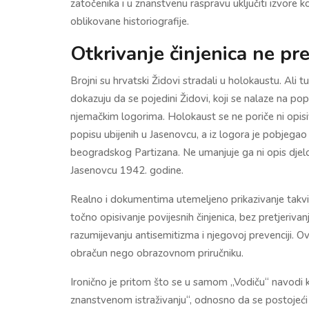
zatočenika i u znanstvenu raspravu uključiti izvore koj
oblikovane historiografije.
Otkrivanje činjenica ne pr
Brojni su hrvatski Židovi stradali u holokaustu. Ali t
dokazuju da se pojedini Židovi, koji se nalaze na pop
njemačkim logorima. Holokaust se ne poriče ni opis
popisu ubijenih u Jasenovcu, a iz logora je pobjega
beogradskog Partizana. Ne umanjuje ga ni opis djelova
Jasenovcu 1942. godine.
Realno i dokumentima utemeljeno prikazivanje takvi
točno opisivanje povijesnih činjenica, bez pretjerivanj
razumijevanju antisemitizma i njegovoj prevenciji. Ov
obračun nego obrazovnom priručniku.
Ironično je pritom što se u samom „Vodiču“ navodi ka
znanstvenom istraživanju“, odnosno da se postojeći z