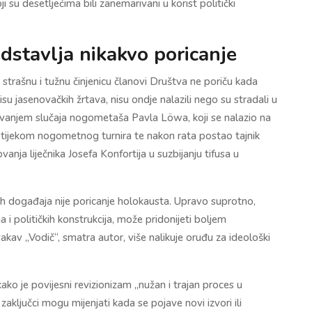
i su desetljećima bili zanemarivani u korist politički
edstavlja nikakvo poricanje
u strašnu i tužnu činjenicu članovi Društva ne poriču kada
isu jasenovačkih žrtava, nisu ondje nalazili nego su stradali u
ivanjem slučaja nogometaša Pavla Löwa, koji se nalazio na
o tijekom nogometnog turnira te nakon rata postao tajnik
nja liječnika Josefa Konfortija u suzbijanju tifusa u
h događaja nije poricanje holokausta. Upravo suprotno,
a i političkih konstrukcija, može pridonijeti boljem
akav „Vodič“, smatra autor, više nalikuje oruđu za ideološki
ko je povijesni revizionizam „nužan i trajan proces u
aključci mogu mijenjati kada se pojave novi izvori ili