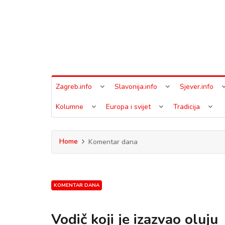
Zagreb.info
Slavonija.info
Sjever.info
Kolumne
Europa i svijet
Tradicija
Home
Komentar dana
KOMENTAR DANA
Vodič koji je izazvao oluju