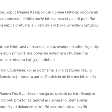
utori, poput Mirjane Kasapović ili Gorana Hutinca, odgovarali
 spomenuti. Kritika može biti dio znanstvene ili političke
og naziva pretvara je u ozbiljnu i duboko uvredljivu optužbu.
elatnice Ministarstva znanosti, obrazovanja i mladih i Agencije
jetljiv priručnik nije povjeren uglednijim stručnjacima
ornosti ministra koji ga je odobrio.
a Ive Goldsteina, koji je godinama javno zastupao tezu o
konstrukcija, smatra autor, Goldstein ne bi smio biti među
lanovi Društva danas moraju dokazivati da istraživanjem
tvoriti prostor za cjelovitije i povijesno utemeljenije
oređivati dokumente, kritički analizirati iskaze bivših