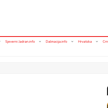
Sjeverni Jadran.info
Dalmacija.info
Hrvatska
Crn