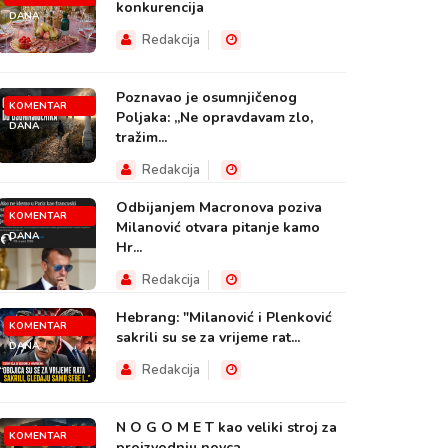
konkurencija
DANA
Redakcija
Poznavao je osumnjičenog
KOMENTAR
Poljaka: „Ne opravdavam zlo,
DANA
tražim...
Redakcija
Odbijanjem Macronova poziva
KOMENTAR
Milanović otvara pitanje kamo
DANA
Hr...
Redakcija
Hebrang: "Milanović i Plenković
KOMENTAR
sakrili su se za vrijeme rat...
DANA
Redakcija
N O G O M E T kao veliki stroj za
KOMENTAR
proizvodnju novca