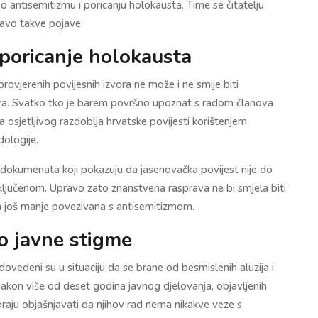
o antisemitizmu i poricanju holokausta. Time se čitatelju
ravo takve pojave.
e poricanje holokausta
provjerenih povijesnih izvora ne može i ne smije biti
ta. Svatko tko je barem površno upoznat s radom članova
ga osjetljivog razdoblja hrvatske povijesti korištenjem
ologije.
ih dokumenata koji pokazuju da jasenovačka povijest nije do
ključenom. Upravo zato znanstvena rasprava ne bi smjela biti
 još manje povezivana s antisemitizmom.
o javne stigme
vedeni su u situaciju da se brane od besmislenih aluzija i
Nakon više od deset godina javnog djelovanja, objavljenih
oraju objašnjavati da njihov rad nema nikakve veze s