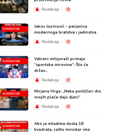
DANA
Redakcija
Jakov Jozinović – perjanica
KOMENTAR
modernoga bratstva i jedinstva
DANA
Redakcija
Vatreni milijunaši primaju
KOMENTAR
“sportske mirovine”: Što će
DANA
držav...
Redakcija
Mirjana Hrga: „Neka političari dio
KOMENTAR
svojih plaća daju djeci“
DANA
Redakcija
Ako je mladima dosta 18
KOMENTAR
kvadrata, zašto ministar ima