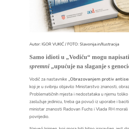
Autor: IGOR VUKIĆ / FOTO: Slavonija.in/Ilustracija
Samo idioti u „Vodiču“ mogu napisati
spremni
„upućuje na slaganje s genoc
Vodič za nastavnike
„Obrazovanjem protiv antisemi
koji je u svibnju objavilo Ministarstvo znanosti, obr
Problematičnih mjesta i nedostataka u njemu toliko j
zaslužuje jedinicu, treba ga povući iz uporabe i bacit
ministar znanosti Radovan Fuchs i Vlada RH morali bi
povrijedio.
Najveći krimen, koji mora biti hitno ispravljen, jes