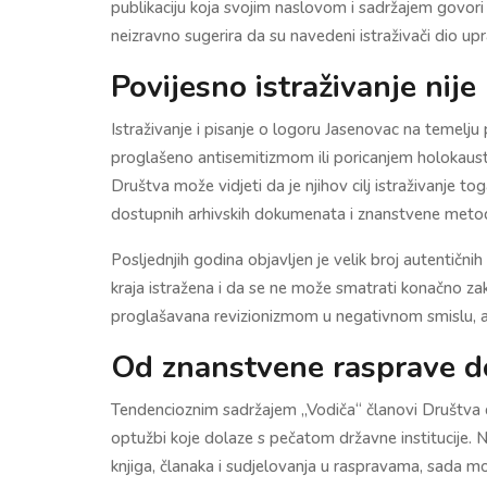
publikaciju koja svojim naslovom i sadržajem govori 
neizravno sugerira da su navedeni istraživači dio up
Povijesno istraživanje nij
Istraživanje i pisanje o logoru Jasenovac na temelju 
proglašeno antisemitizmom ili poricanjem holokaus
Društva može vidjeti da je njihov cilj istraživanje to
dostupnih arhivskih dokumenata i znanstvene metod
Posljednjih godina objavljen je velik broj autentičn
kraja istražena i da se ne može smatrati konačno za
proglašavana revizionizmom u negativnom smislu, a
Od znanstvene rasprave d
Tendencioznim sadržajem „Vodiča“ članovi Društva do
optužbi koje dolaze s pečatom državne institucije. 
knjiga, članaka i sudjelovanja u raspravama, sada m