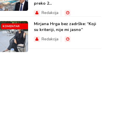
DANA
preko 2...
Redakcija
Mirjana Hrga bez zadrške: “Koji
KOMENTAR
su kriteriji, nije mi jasno”
DANA
Redakcija