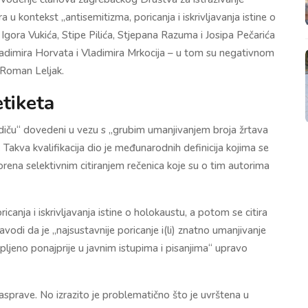
 u kontekst „antisemitizma, poricanja i iskrivljavanja istine o
Igora Vukića, Stipe Pilića, Stjepana Razuma i Josipa Pečarića
Vladimira Horvata i Vladimira Mrkocija – u tom su negativnom
 Roman Leljak.
etiketa
Vodiču“ dovedeni u vezu s „grubim umanjivanjem broja žrtava
Takva kvalifikacija dio je međunarodnih definicija kojima se
rena selektivnim citiranjem rečenica koje su o tim autorima
icanja i iskrivljavanja istine o holokaustu, a potom se citira
vodi da je „najsustavnije poricanje i(li) znatno umanjivanje
pljeno ponajprije u javnim istupima i pisanjima“ upravo
sprave. No izrazito je problematično što je uvrštena u