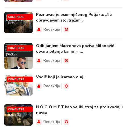
Poznavao je osumnjičenog Poljaka: „Ne
KOMENTAR
opravdavam zlo, tražim...
DANA
Redakcija
Odbijanjem Macronova poziva Milanović
KOMENTAR
otvara pitanje kamo Hr...
DANA
Redakcija
Vodič koji je izazvao oluju
KOMENTAR
DANA
Redakcija
N O G O M E T kao veliki stroj za proizvodnju
KOMENTAR
novca
DANA
Redakcija