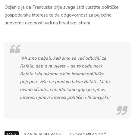
Ocijenio je da Francuska prije svega štiti vlastite političke i
gospodarske interese te da odgovornost za pojedine
ugovorne okolnosti vidi na hrvatskoj strani.
"Mi smo trebali, kad smo se već odlučili za
Rafale, dati dva uvjeta – da to budu novi
Rafale i da nikome s kim imamo političke
prijepore više ne prodaju takve Rafale. Mi to
nismo učinili... Oni idu tamo gdje je njihov
interes, njihovi interesi politički i financijski."
TAGS:
# ANDRIJA HEBRANG
# ZORAN MILANOVIĆ