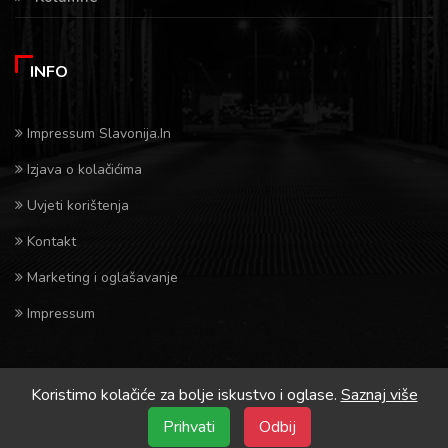
INFO
Impressum Slavonija.In
Izjava o kolačićima
Uvjeti korištenja
Kontakt
Marketing i oglašavanje
Impressum
Koristimo kolačiće za bolje iskustvo i oglase.
Saznaj više
Prihvati
Odbij
Crona.hr/Slavonija.in © 2026 Sva prava pridrzana.