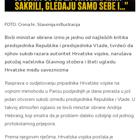
FOTO: Crona.hr, Slavonija.in/Ilustracija
Bivši ministar obrane iznio je jednu od najžešćih kritika
predsjednika Republike i predsjednika Vlade, tvrdeći da
njihov sukob razara autoritet Hrvatske vojske, narušava
položaj načelnika Glavnog stožera i šteti ugledu
Hrvatske među saveznicima
Rasprava o sudjelovanju pripadnika Hrvatske vojske na
vojnom mimohodu u Parizu posljednjih je dana prerasla u još
jedan otvoreni sukob između predsjednika Republike i Vlade. U
takvoj atmosferi oglasio se bivši ministar obrane Andrija
Hebrang, koji smatra da je problem daleko ozbiljniji od jednog
protokolarnog prijepora.
Prema njegovim riječima, Hrvatska vojska postala je