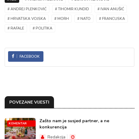
# ANDREJ PLENKOVIĆ
# TIHOMIR KUNDID
# IVAN ANUŠIĆ
# HRVATSKA VOJSKA
# MORH
# NATO
# FRANCUSKA
# RAFALE
# POLITIKA
FACEBOOK
POVEZANE VIJESTI
Zašto nam je susjed partner, a ne
KOMENTAR
konkurencija
DANA
Redakcija