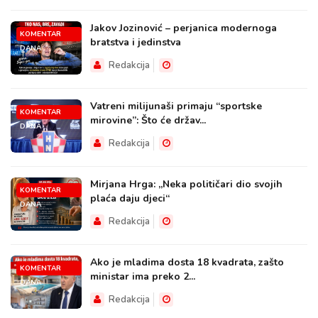
Jakov Jozinović – perjanica modernoga
KOMENTAR
bratstva i jedinstva
DANA
Redakcija
Vatreni milijunaši primaju “sportske
KOMENTAR
mirovine”: Što će držav...
DANA
Redakcija
Mirjana Hrga: „Neka političari dio svojih
KOMENTAR
plaća daju djeci“
DANA
Redakcija
Ako je mladima dosta 18 kvadrata, zašto
KOMENTAR
ministar ima preko 2...
DANA
Redakcija