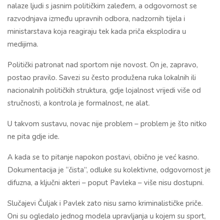
nalaze ljudi s jasnim političkim zaleđem, a odgovornost se
razvodnjava između upravnih odbora, nadzornih tijela i
ministarstava koja reagiraju tek kada priča eksplodira u
medijima.
Politički patronat nad sportom nije novost. On je, zapravo,
postao pravilo. Savezi su često produžena ruka lokalnih ili
nacionalnih političkih struktura, gdje lojalnost vrijedi više od
stručnosti, a kontrola je formalnost, ne alat.
U takvom sustavu, novac nije problem – problem je što nitko
ne pita gdje ide.
A kada se to pitanje napokon postavi, obično je već kasno.
Dokumentacija je “čista”, odluke su kolektivne, odgovornost je
difuzna, a ključni akteri – poput Pavleka – više nisu dostupni.
Slučajevi Čuljak i Pavlek zato nisu samo kriminalističke priče.
Oni su ogledalo jednog modela upravljanja u kojem su sport,