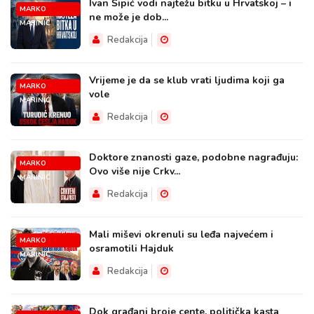
Ivan Šipić vodi najtežu bitku u Hrvatskoj – i
MARKO
ne može je dob...
MARINIĆ
Redakcija
Vrijeme je da se klub vrati ljudima koji ga
MARKO
vole
MARINIĆ
Redakcija
Doktore znanosti gaze, podobne nagrađuju:
MARKO
Ovo više nije Crkv...
MARINIĆ
Redakcija
Mali miševi okrenuli su leđa najvećem i
MARKO
osramotili Hajduk
MARINIĆ
Redakcija
Dok građani broje cente, politička kasta