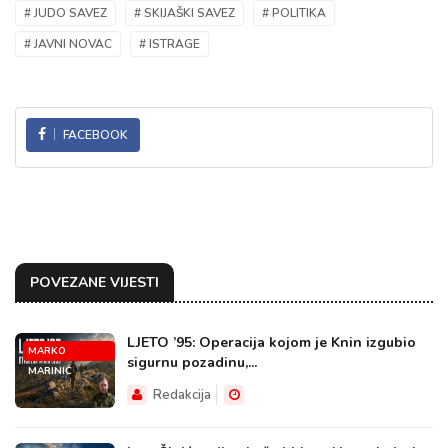
# JUDO SAVEZ
# SKIJAŠKI SAVEZ
# POLITIKA
# JAVNI NOVAC
# ISTRAGE
FACEBOOK
POVEZANE VIJESTI
LJETO ’95: Operacija kojom je Knin izgubio
MARKO
sigurnu pozadinu,...
MARINIĆ
Redakcija