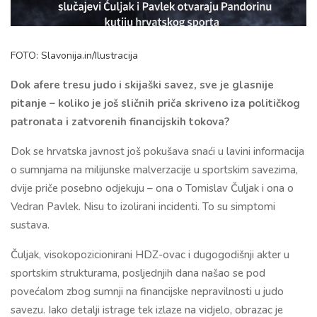
FOTO: Slavonija.in/Ilustracija
Dok afere tresu judo i skijaški savez, sve je glasnije
pitanje – koliko je još sličnih priča skriveno iza političkog
patronata i zatvorenih financijskih tokova?
Dok se hrvatska javnost još pokušava snaći u lavini informacija
o sumnjama na milijunske malverzacije u sportskim savezima,
dvije priče posebno odjekuju – ona o Tomislav Čuljak i ona o
Vedran Pavlek. Nisu to izolirani incidenti. To su simptomi
sustava.
Čuljak, visokopozicionirani HDZ-ovac i dugogodišnji akter u
sportskim strukturama, posljednjih dana našao se pod
povećalom zbog sumnji na financijske nepravilnosti u judo
savezu. Iako detalji istrage tek izlaze na vidjelo, obrazac je