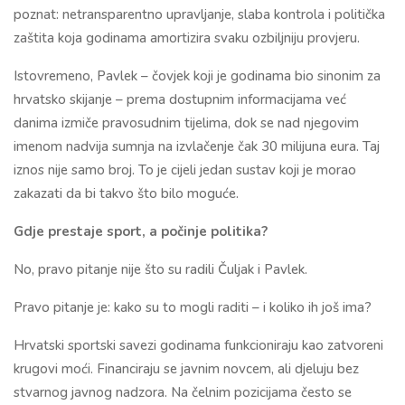
poznat: netransparentno upravljanje, slaba kontrola i politička
zaštita koja godinama amortizira svaku ozbiljniju provjeru.
Istovremeno, Pavlek – čovjek koji je godinama bio sinonim za
hrvatsko skijanje – prema dostupnim informacijama već
danima izmiče pravosudnim tijelima, dok se nad njegovim
imenom nadvija sumnja na izvlačenje čak 30 milijuna eura. Taj
iznos nije samo broj. To je cijeli jedan sustav koji je morao
zakazati da bi takvo što bilo moguće.
Gdje prestaje sport, a počinje politika?
No, pravo pitanje nije što su radili Čuljak i Pavlek.
Pravo pitanje je: kako su to mogli raditi – i koliko ih još ima?
Hrvatski sportski savezi godinama funkcioniraju kao zatvoreni
krugovi moći. Financiraju se javnim novcem, ali djeluju bez
stvarnog javnog nadzora. Na čelnim pozicijama često se