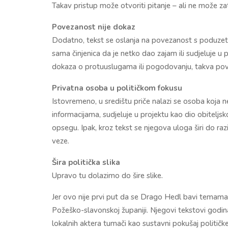
Takav pristup može otvoriti pitanje – ali ne može zat
Povezanost nije dokaz
Dodatno, tekst se oslanja na povezanost s poduzetn
sama činjenica da je netko dao zajam ili sudjeluje 
dokaza o protuuslugama ili pogodovanju, takva povez
Privatna osoba u političkom fokusu
Istovremeno, u središtu priče nalazi se osoba koja 
informacijama, sudjeluje u projektu kao dio obiteljs
opsegu. Ipak, kroz tekst se njegova uloga širi do ra
veze.
Šira politička slika
Upravo tu dolazimo do šire slike.
Jer ovo nije prvi put da se Drago Hedl bavi temama v
Požeško-slavonskoj županiji. Njegovi tekstovi godinama
lokalnih aktera tumači kao sustavni pokušaj političke 