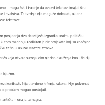
o – mogu čuti i tvrdnje da ovakvi tekstovi imaju i širu
e i rivalstva. Te tvrdnje nije moguće dokazati, ali one
akve tekstove.
kom posljednja dva desetljeća izgradila snažnu političku
U tom razdoblju realiziran je niz projekata koji su značajno
ičku težinu i unutar vlastite stranke.
priča koja otvara sumnju oko njezina okruženja ima i širi cilj.
je ključno.
nezakonitosti. Nije utvrđeno kršenje zakona. Nije pokrenut
da bi problem mogao postojati.
emantička – ona je temeljna.