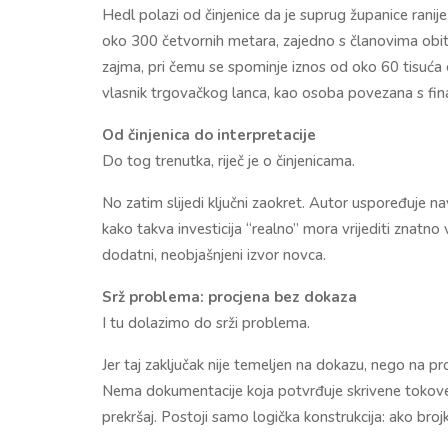
Hedl polazi od činjenice da je suprug županice ranij
oko 300 četvornih metara, zajedno s članovima obite
zajma, pri čemu se spominje iznos od oko 60 tisuća e
vlasnik trgovačkog lanca, kao osoba povezana s fina
Od činjenica do interpretacije
Do tog trenutka, riječ je o činjenicama.
No zatim slijedi ključni zaokret. Autor uspoređuje na
kako takva investicija “realno” mora vrijediti znatno v
dodatni, neobjašnjeni izvor novca.
Srž problema: procjena bez dokaza
I tu dolazimo do srži problema.
Jer taj zaključak nije temeljen na dokazu, nego na pr
Nema dokumentacije koja potvrđuje skrivene tokove n
prekršaj. Postoji samo logička konstrukcija: ako broj