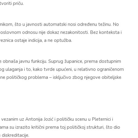
voriti priču.
ikom, što u javnosti automatski nosi određenu težinu. No
u poslovnom odnosu nije dokaz nezakonitosti. Bez konteksta i
nica ostaje indicija, a ne optužba.
ne obnaša javnu funkciju. Suprug županice, prema dostupnim
kog ulaganja i to, kako tvrde upućeni, u relativno ograničenom
zine političkog problema – isključivo zbog njegove obiteljske
ezanim uz Antonija Jozić i političku scenu u Pleternici i
 su izrazito kritični prema toj političkoj strukturi, što dio
diskreditacije.