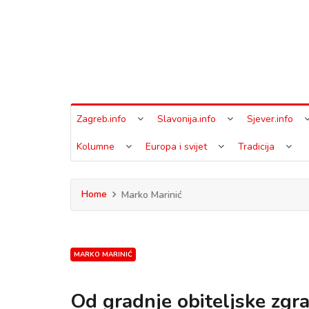
Zagreb.info
Slavonija.info
Sjever.info
Kolumne
Europa i svijet
Tradicija
Home
Marko Marinić
MARKO MARINIĆ
Od gradnje obiteljske zgrad