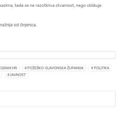
kazima, tada se ne razotkriva stvarnost, nego oblikuje
ažnija od činjenica.
LEGRAM.HR
# POŽEŠKO-SLAVONSKA ŽUPANIJA
# POLITIKA
# JAVNOST