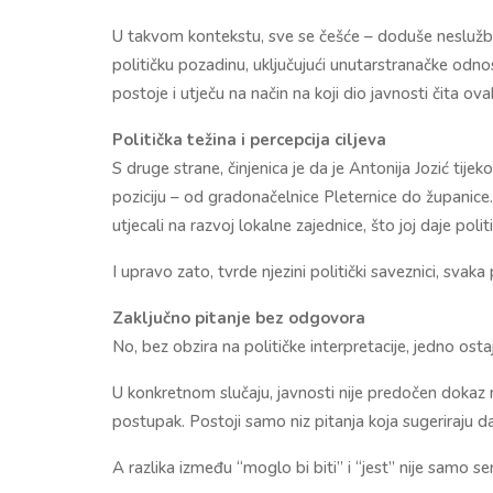
U takvom kontekstu, sve se češće – doduše neslužben
političku pozadinu, uključujući unutarstranačke odnos
postoje i utječu na način na koji dio javnosti čita ov
Politička težina i percepcija ciljeva
S druge strane, činjenica je da je Antonija Jozić tije
poziciju – od gradonačelnice Pleternice do županice. 
utjecali na razvoj lokalne zajednice, što joj daje polit
I upravo zato, tvrde njezini politički saveznici, svaka 
Zaključno pitanje bez odgovora
No, bez obzira na političke interpretacije, jedno osta
U konkretnom slučaju, javnosti nije predočen dokaz 
postupak. Postoji samo niz pitanja koja sugeriraju 
A razlika između “moglo bi biti” i “jest” nije samo s