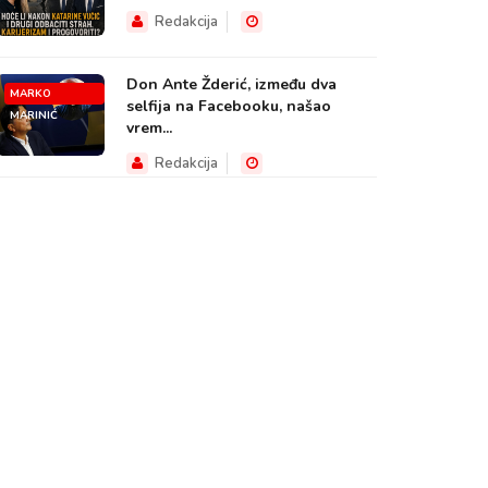
Redakcija
Don Ante Žderić, između dva
MARKO
selfija na Facebooku, našao
MARINIĆ
vrem...
Redakcija