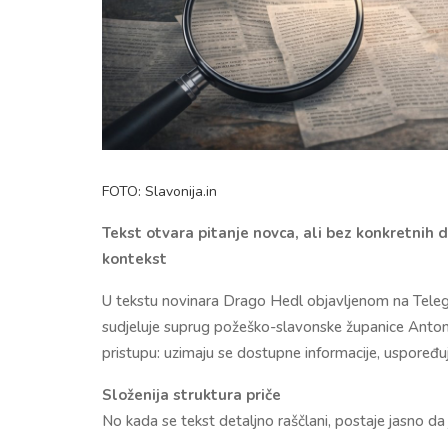
FOTO: Slavonija.in
Tekst otvara pitanje novca, ali bez konkretnih d
kontekst
U tekstu novinara Drago Hedl objavljenom na Teleg
sudjeluje suprug požeško-slavonske županice Antonij
pristupu: uzimaju se dostupne informacije, uspoređuj
Složenija struktura priče
No kada se tekst detaljno raščlani, postaje jasno da j