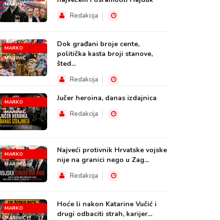
MARINIĆ
Redakcija
Dok građani broje cente,
MARKO
politička kasta broji stanove,
MARINIĆ
šted...
Redakcija
Jučer heroina, danas izdajnica
MARKO
MARINIĆ
Redakcija
Najveći protivnik Hrvatske vojske
MARKO
nije na granici nego u Zag...
MARINIĆ
Redakcija
Hoće li nakon Katarine Vučić i
MARKO
drugi odbaciti strah, karijer...
MARINIĆ