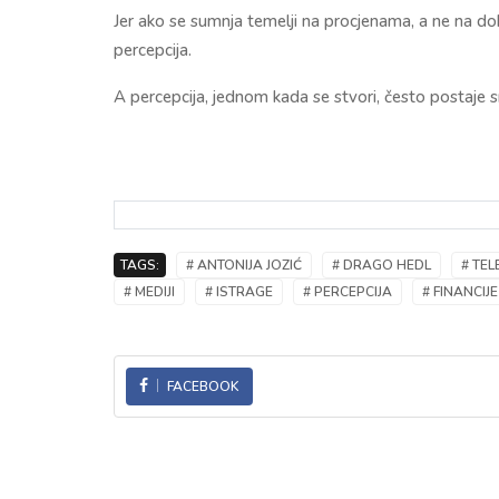
Jer ako se sumnja temelji na procjenama, a ne na do
percepcija.
A percepcija, jednom kada se stvori, često postaje sn
TAGS:
# ANTONIJA JOZIĆ
# DRAGO HEDL
# TE
# MEDIJI
# ISTRAGE
# PERCEPCIJA
# FINANCIJE
FACEBOOK