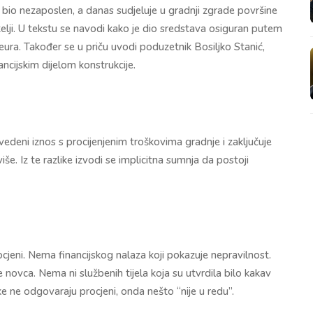
e bio nezaposlen, a danas sudjeluje u gradnji zgrade površine
lji. U tekstu se navodi kako je dio sredstava osiguran putem
ura. Također se u priču uvodi poduzetnik Bosiljko Stanić,
ncijskim dijelom konstrukcije.
vedeni iznos s procijenjenim troškovima gradnje i zaključuje
iše. Iz te razlike izvodi se implicitna sumnja da postoji
ocjeni. Nema financijskog nalaza koji pokazuje nepravilnost.
ovca. Nema ni službenih tijela koja su utvrdila bilo kakav
ke ne odgovaraju procjeni, onda nešto “nije u redu”.