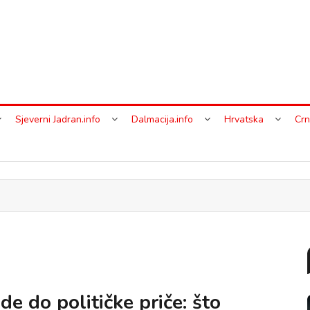
Sjeverni Jadran.info
Dalmacija.info
Hrvatska
Crn
e do političke priče: što