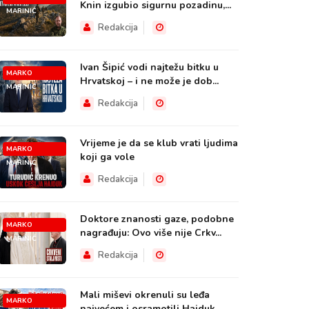
Knin izgubio sigurnu pozadinu,...
MARINIĆ
Redakcija
Ivan Šipić vodi najtežu bitku u
MARKO
Hrvatskoj – i ne može je dob...
MARINIĆ
Redakcija
Vrijeme je da se klub vrati ljudima
MARKO
koji ga vole
MARINIĆ
Redakcija
Doktore znanosti gaze, podobne
MARKO
nagrađuju: Ovo više nije Crkv...
MARINIĆ
Redakcija
Mali miševi okrenuli su leđa
MARKO
najvećem i osramotili Hajduk