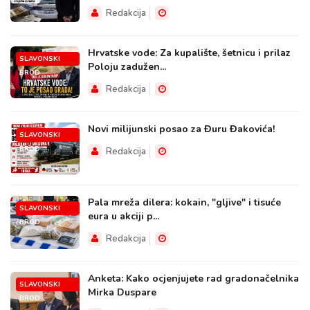
Redakcija
Hrvatske vode: Za kupalište, šetnicu i prilaz
SLAVONSKI
Poloju zadužen...
BROD
Redakcija
Novi milijunski posao za Đuru Đakovića!
SLAVONSKI
BROD
Redakcija
Pala mreža dilera: kokain, "gljive" i tisuće
SLAVONSKI
eura u akciji p...
BROD
Redakcija
Anketa: Kako ocjenjujete rad gradonačelnika
SLAVONSKI
Mirka Duspare
BROD