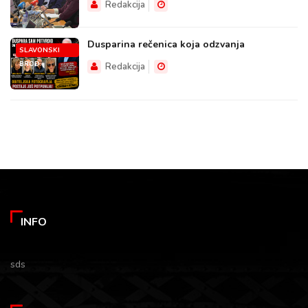
Redakcija
Dusparina rečenica koja odzvanja
SLAVONSKI
BROD
Redakcija
INFO
sds