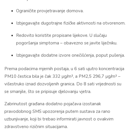
Ograničite provjetravanje domova.
Izbjegavajte dugotrajne fizičke aktivnosti na otvorenom.
Redovito koristite propisane lijekove. U slučaju
pogoršanja simptoma – obavezno se javite liječniku.
Izbjegavajte dodatne izvore onečišćenja, poput pušenja.
Prema podacima mjernih postaja, u 6 sati ujutro koncentracija
PM10 čestica bila je čak 332 µg/m³, a PM2,5 296,7 µg/m³ –
višestruko iznad dozvoljenih granica. Do 8 sati vrijednosti su
se smanjile, što se pripisuje djelovanju vjetra.
Zabrinutost građana dodatno pojačava izostanak
pravodobnog SMS upozorenja putem sustava za rano
uzbunjivanje, koji bi trebao informirati javnost o ovakvim
zdravstveno rizičnim situacijama.