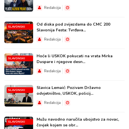
BROD
Redakcija
Od diska pod zvijezdama do CMC 200
SLAVONSKI
Slavonija Festa: Tvrđava...
BROD
Redakcija
Hoće li USKOK pokucati na vrata Mirka
SLAVONSKI
Duspare i njegove desn...
BROD
Redakcija
Slavica Lemaić: Pozivam Državno
SLAVONSKI
odvjetništvo, USKOK, policij...
BROD
Redakcija
Mužu navodno naručila ubojstvo za novac,
SLAVONSKI
čovjek kojem se obr...
BROD