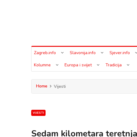
Zagreb.info
Slavonija.info
Sjever.info
Kolumne
Europa i svijet
Tradicija
Home
Vijesti
VIJESTI
Sedam kilometara teretnj