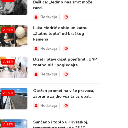
Bešlića: „Jedino nas smrt može
razd...
Redakcija
Luka Modrić dobio unikatnu
VIJESTI
„Zlatnu loptu“ od bračkog
kamena
Redakcija
Dizel i plavi dizel pojeftinili, UNP
VIJESTI
znatno niži: pogledajte...
Redakcija
Otežan promet na više pravaca,
VIJESTI
zabrane za dio vozila uz obal...
Redakcija
Sunčano i toplo u Hrvatskoj,
VIJESTI
temperature rastu do 25 °C