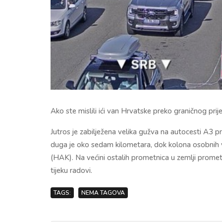
Ako ste mislili ići van Hrvatske preko graničnog prij
Jutros je zabilježena velika gužva na autocesti A3 
duga je oko sedam kilometara, dok kolona osobnih vo
(HAK). Na većini ostalih prometnica u zemlji promet
tijeku radovi.
TAGS:
NEMA TAGOVA