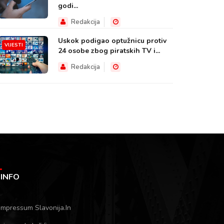
godi...
Redakcija
Uskok podigao optužnicu protiv
VIJESTI
24 osobe zbog piratskih TV i...
Redakcija
INFO
Impressum Slavonija.In