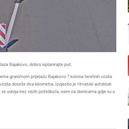
elaza Bajakovo, dobro isplanirajte put.
prema graničnom prijelazu Bajakovo ? kolona teretnih vozila
zila doseže dva kilometra, izvijestio je Hrvatski autoklub
 se odvija bez većih poteškoća, osim na dionicama gdje su u