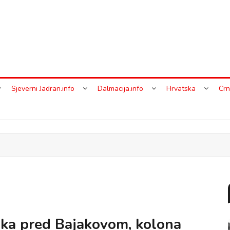
Sjeverni Jadran.info
Dalmacija.info
Hrvatska
Crn
aka pred Bajakovom, kolona