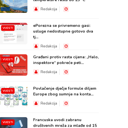
Redakcija
ePorezna se privremeno gasi:
VIJESTI
usluge nedostupne gotovo dva
tj...
Redakcija
Građani protiv rasta cijena: „Halo,
VIJESTI
inspektore“ pokreće peti...
Redakcija
Povlačenje dječje formule diljem
VIJESTI
Europe zbog sumnje na konta...
Redakcija
Francuska uvodi zabranu
VIJESTI
društvenih mreža za mlađe od 15