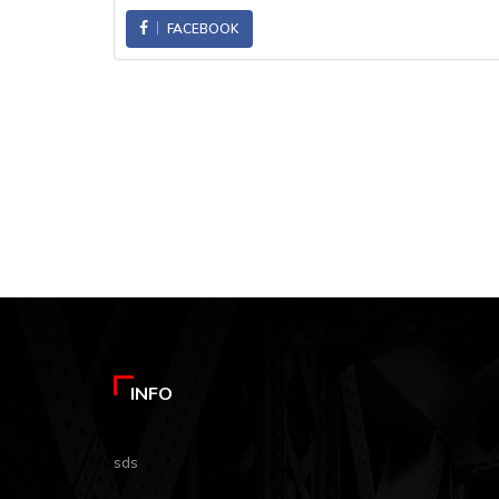
FACEBOOK
INFO
sds