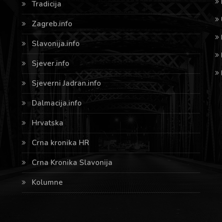
Tradicija
Zagreb.info
Slavonija.info
Sjever.info
Sjeverni Jadran.info
Dalmacija.info
Hrvatska
Crna kronika HR
Crna Kronika Slavonija
Kolumne