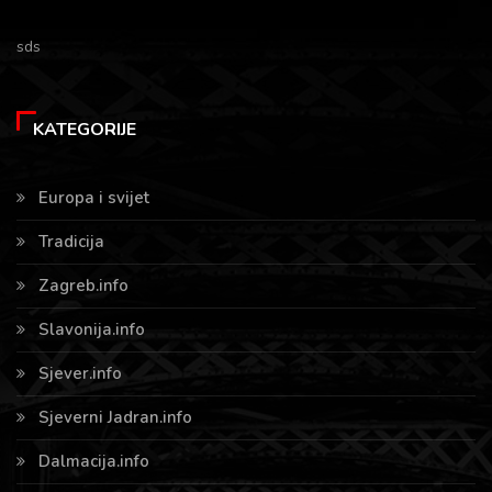
sds
KATEGORIJE
Europa i svijet
Tradicija
Zagreb.info
Slavonija.info
Sjever.info
Sjeverni Jadran.info
Dalmacija.info