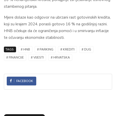
stambenog pitanja.
Mjere dolaze kao odgovor na ubrzani rast gotovinskih kredita,
koji su krajem 2024. porasli gotovo 16 % na godišnjoj razini.
HNB očekuje da će ograničenja pomoći i u smirivanju inflacije
te očuvanju ekonomske stabilnosti.
TAGS:
# HNB
# PARKING
# KREDITI
# DUG
# FINANCIJE
# VIJESTI
# HRVATSKA
FACEBOOK