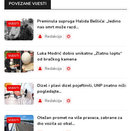
POVEZANE VIJESTI
Preminula supruga Halida Bešlića: „Jedino
VIJESTI
nas smrt može razd...
Redakcija
Luka Modrić dobio unikatnu „Zlatnu loptu“
VIJESTI
od bračkog kamena
Redakcija
Dizel i plavi dizel pojeftinili, UNP znatno niži:
VIJESTI
pogledajte...
Redakcija
Otežan promet na više pravaca, zabrane za
VIJESTI
dio vozila uz obal...