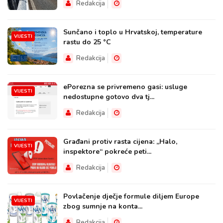
Redakcija
Sunčano i toplo u Hrvatskoj, temperature
VIJESTI
rastu do 25 °C
Redakcija
ePorezna se privremeno gasi: usluge
VIJESTI
nedostupne gotovo dva tj...
Redakcija
Građani protiv rasta cijena: „Halo,
VIJESTI
inspektore“ pokreće peti...
Redakcija
Povlačenje dječje formule diljem Europe
VIJESTI
zbog sumnje na konta...
Redakcija