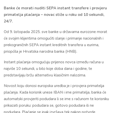
Banke će morati nuditi SEPA instant transfere i provjeru
primatelja plaćanja – novac stiže u roku od 10 sekundi,
24/7.
Od 9. listopada 2025. sve banke u državama eurozone morat
će svojim klijentima omogućiti slanje i primanje nacionalnih i
prekograničnih SEPA instant kreditnih transfera u eurima,
priopćila je Hrvatska narodna banka (HNB).
Instant plaćanja omogućuju prijenos novca između računa u
najviše 10 sekundi, u bilo koje doba dana i godine, te
predstavljaju bržu alternativu klasičnim nalozima.
Novost koju donosi europska uredba je i provjera primatelja
plaćanja. Kada korisnik unese IBAN i ime primatelja, banka će
automatski provjeriti podudara li se ime s računom te korisniku
prikazati poruku: podudara se, gotovo podudara ili ne
podudara. Plaćanje se ipak izvršava tek nakon potvrde