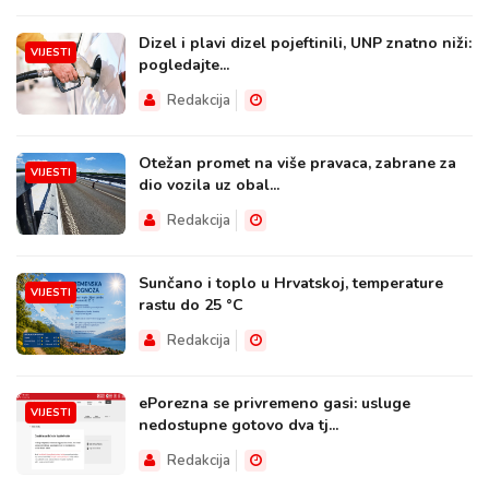
Dizel i plavi dizel pojeftinili, UNP znatno niži:
VIJESTI
pogledajte...
Redakcija
Otežan promet na više pravaca, zabrane za
VIJESTI
dio vozila uz obal...
Redakcija
Sunčano i toplo u Hrvatskoj, temperature
VIJESTI
rastu do 25 °C
Redakcija
ePorezna se privremeno gasi: usluge
VIJESTI
nedostupne gotovo dva tj...
Redakcija