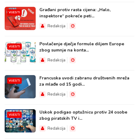
Građani protiv rasta cijena: „Halo,
VIJESTI
inspektore“ pokreće peti...
Redakcija
Povlačenje dječje formule diljem Europe
VIJESTI
zbog sumnje na konta...
Redakcija
Francuska uvodi zabranu društvenih mreža
VIJESTI
za mlađe od 15 godi...
Redakcija
Uskok podigao optužnicu protiv 24 osobe
VIJESTI
zbog piratskih TV i...
Redakcija