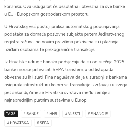
korisnika. Ova usluga bit će besplatna i obvezna za sve banke
u EU i Europskom gospodarskom prostoru.
U Hrvatskoj već postoji praksa automatskog popunjavanja
podataka za domaće poslovne subjekte putem Jedinstvenog
registra računa, no novim pravilima pokrivena su i plaćanja
fizičkim osobama te prekogranične transakcije.
Iz Hrvatske udruge banaka podsjećaju da su od siječnja 2025.
banke morale prihvaćati SEPA transfere, a od listopada
obvezne su ih i slati. Fina naglašava da je u suradnji s bankama
osigurala infrastrukturu kojom se transakcije izvršavaju u svega
pet sekundi, čime se Hrvatska svrstava među zemlje s
najnaprednijim platnim sustavima u Europi.
TAGS:
# BANKE
# HNB
# VIJESTI
# FINANCIJE
# HRVATSKA
# SEPA