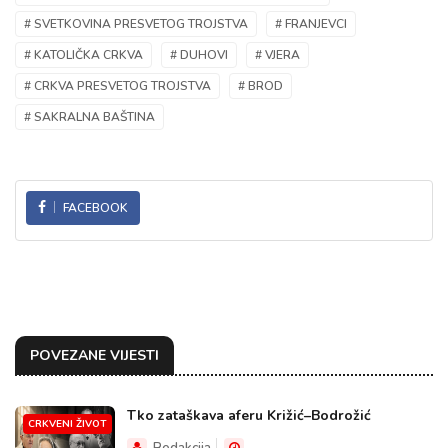
# SVETKOVINA PRESVETOG TROJSTVA
# FRANJEVCI
# KATOLIČKA CRKVA
# DUHOVI
# VJERA
# CRKVA PRESVETOG TROJSTVA
# BROD
# SAKRALNA BAŠTINA
FACEBOOK
POVEZANE VIJESTI
Tko zataškava aferu Križić–Bodrožić
CRKVENI ŽIVOT
Redakcija