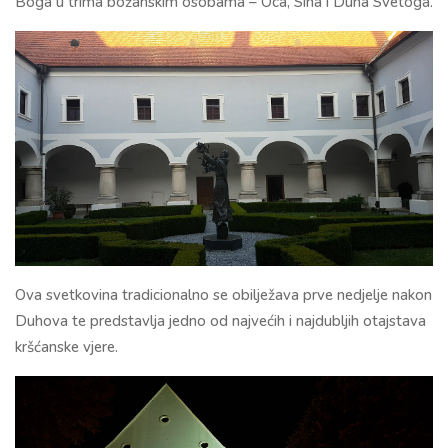
Boga u trima božanskim osobama – Oca, Sina i Duha Svetoga.
Ova svetkovina tradicionalno se obilježava prve nedjelje nakon
Duhova te predstavlja jedno od najvećih i najdubljih otajstava
kršćanske vjere.