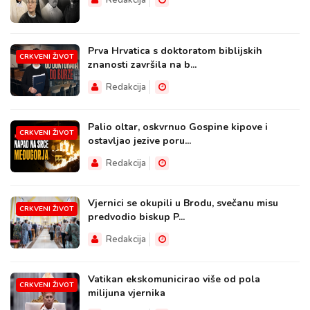
Prva Hrvatica s doktoratom biblijskih
CRKVENI ŽIVOT
znanosti završila na b...
Redakcija
Palio oltar, oskvrnuo Gospine kipove i
CRKVENI ŽIVOT
ostavljao jezive poru...
Redakcija
Vjernici se okupili u Brodu, svečanu misu
CRKVENI ŽIVOT
predvodio biskup P...
Redakcija
Vatikan ekskomunicirao više od pola
CRKVENI ŽIVOT
milijuna vjernika