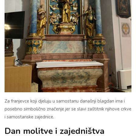
Za franjevce koji djeluju u samostanu današnji blagdan ima i
posebno simbolično značenje jer se slavi zaštitnik njihove crkve
i samostanske zajednice.
Dan molitve i zajedništva