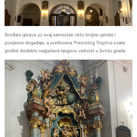
Brođani upravo uz ovaj samostan vežu brojne vjerske i
povijesne događaje, a svetkovina Presvetog Trojstva svake
godine dodatno naglašava njegovu važnost u životu grada.