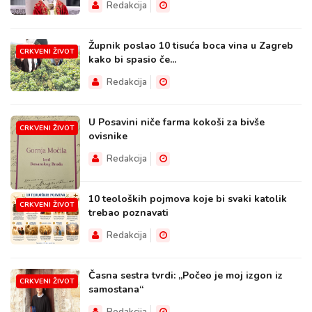
Redakcija
Župnik poslao 10 tisuća boca vina u Zagreb
CRKVENI ŽIVOT
kako bi spasio če...
Redakcija
U Posavini niče farma kokoši za bivše
CRKVENI ŽIVOT
ovisnike
Redakcija
10 teoloških pojmova koje bi svaki katolik
CRKVENI ŽIVOT
trebao poznavati
Redakcija
Časna sestra tvrdi: „Počeo je moj izgon iz
CRKVENI ŽIVOT
samostana“
Redakcija