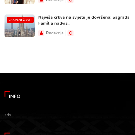
Najviša crkva na svijetu je dovršena: Sagrada
CRKVENI ŽIVOT
Família nadvis...
Redakcija
INFO
sds